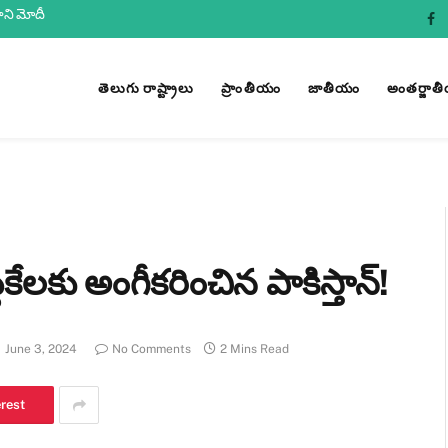
ధాని మోదీ
Fa
తెలుగు రాష్ట్రాలు
ప్రాంతీయం
జాతీయం
అంతర్జాత
కేలకు అంగీకరించిన పాకిస్తాన్!
June 3, 2024
No Comments
2 Mins Read
erest