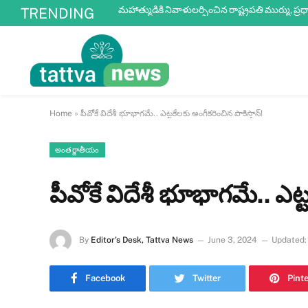
మహాత్ముడికి నివాళులర్పించిన రాష్ట్రపతి ముర్ము, ప్ర
TRENDING
Home
»
పీవోకే విదేశీ భూభాగమే.. ఎట్టకేలకు అంగీకరించిన పాకిస్తాన్!
అంతర్జాతీయం
పీవోకే విదేశీ భూభాగమే.. ఎట్ట
By
Editor's Desk, Tattva News
June 3, 2024
Updated:
Facebook
Twitter
Pint