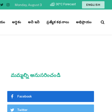
Monday, August 3
ENGLISH
cebook
Twitter
Instagram
ీయం
ఆర్ధికం
అవీ ఇవీ
ప్రత్యేక కథనాలు
అభిప్రాయం
మమ్మల్ని అనుసరించండి
Facebook
Twitter