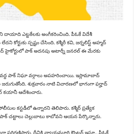
ని దాయాది ఎట్టకేలకు అంగీకరించింది. పీఓకే విదేశీ
 కోర్టుకు స్పష్టం చేసింది. కశ్మీరీ కవి, జర్నలిస్ట్ అహ్మద్‌
బాద్‌ హైకోర్టులో పాక్‌ అదనపు అటార్నీ జనరల్‌ ఈ మేరకు
వద్ద పాక్ నిఘా వర్గాలు అపహరించాయి. ఇస్లామాబాద్
ణ జరుగుతోంది. శుక్రవారం నాటి విచారణలో భాగంగా ఫర్హాద్‌
్తర్ కయానీ ఆదేశించారు.
ోలీసుల కస్టడీలో ఉన్నారని తెలిపారు. కశ్మీర్‌ ప్రత్యేక
పాక్‌ చట్టాలు చెల్లుబాటు కాబోవని ఆయన పేర్కొన్నారు.
పులుగా పరిగణిస్తారు. దీనికి న్యాయమూర్తి కౌంటర్ ఇస్తూ.. పీఓకే