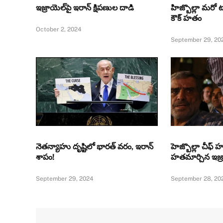
ఇజ్రాయెల్‌పై ఇరాన్ క్షిపణుల దాడి
హిజ్బొల్లా మరో ట
కౌక్‌ హతం
October 2, 2024
September 29, 20
నెతన్యాహు దృష్టిలో భారత్ వరం, ఇరాన్
హెజ్బొల్లా చీఫ్ హ
శాపం!
హతమార్చిన ఇజ్ర
September 29, 2024
September 28, 20