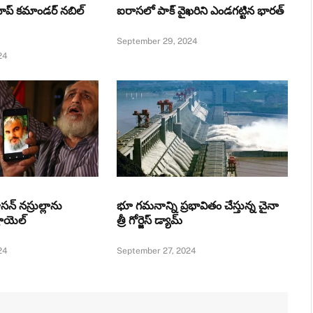
ాప్‌ కమాండర్‌ నబిల్‌
ఐరాసలో పాక్ వైఖరిని ఎండగట్టిన భారత్
September 29, 2024
24
సన్ నస్రుల్లాను
భూ గమనాన్ని ప్రభావితం చేస్తున్న చైనా
ాయెల్
త్రీ గోర్జెస్‌ డ్యామ్‌
24
September 27, 2024