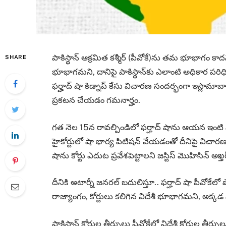
పాకిస్థాన్ ఆక్రమిత కశ్మీర్‌ (పీవోకే)ను తమ భూభాగం కాద
SHARE
భూభాగమని, దానిపై పాకిస్థాన్‌కు ఎలాంటి అధికార పరిధి లేదని
ఫర్హాద్‌ షా కిడ్నాప్‌ కేసు విచారణ సందర్భంగా ఇస్లామా
ప్రకటన చేయడం గమనార్హం.
గత నెల 15న రావల్పిండిలో ఫర్హాద్ షాను ఆయన ఇంటి 
హైకోర్టు‌లో షా భార్య పిటిషన్ వేయడంతో దీనిపై విచార
షాను కోర్టు ఎదుట ప్రవేశపెట్టాలని జస్టిస్‌ మొహిసిన్ అఖ
దీనికి అటార్నీ జనరల్‌ బదులిస్తూ.. ఫర్హాద్‌ షా పీవోకేలో ప
రాజ్యాంగం, కోర్టులు కలిగిన విదేశీ భూభాగమని, అక్కడ 
పాకిస్తాన్ కోర్టుల తీర్పులు పీవోకేలో విదేశీ కోర్టుల తీర్