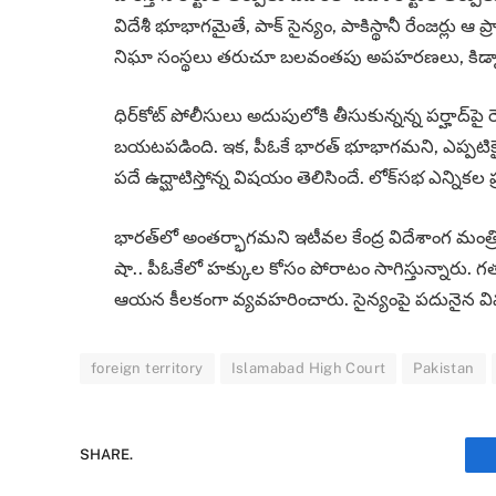
విదేశీ భూభాగమైతే, పాక్ సైన్యం, పాకిస్థానీ రేంజర్లు ఆ ప
నిఘా సంస్థలు తరుచూ బలవంతపు అపహరణలు, కిడ్నాప్‌
ధిర్‌కోట్ పోలీసులు అదుపులోకి తీసుకున్నన్న పర్హాద్
బయటపడింది. ఇక, పీఓకే భారత్‌ భూభాగమని, ఎప్పటికైనా
పదే ఉద్ఘాటిస్తోన్న విషయం తెలిసిందే. లోక్‌సభ ఎన్నికల 
భారత్‌లో అంతర్భాగమని ఇటీవల కేంద్ర విదేశాంగ మంత్రి ఎస
షా.. పీఓకేలో హక్కుల కోసం పోరాటం సాగిస్తున్నారు. గ
ఆయన కీలకంగా వ్యవహరించారు. సైన్యంపై పదునైన విమర
foreign territory
Islamabad High Court
Pakistan
SHARE.