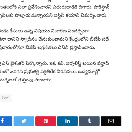
్రాంతంలోకి ఎలా ప్రవేశించారని ఎదురుదాడికి దిగారు. పాకిస్థాన్
లకు పాల్పడుతున్నాయని జస్టిస్ కయానీ విమర్శించారు.
‌పై రెండు కేసులు ఉన్న విషయం విచారణ సందర్భంగా
 దానిని స్వాధీనం చేసుకుంటామని కేంద్రంలోని బీజేపీ పదే
ప్రచారంలోనూ బీజేపీ అగ్రనేతలు దీనిని ప్రస్తావించారు.
్ జైశంకర్ పేర్కొన్నారు. ఇక, కవి, జర్నలిస్ట్ అయిన ఫర్హాద్
తంలో జరిగిన ప్రభుత్వ వ్యతిరేక నిరసనలు, ఉద్యమాల్లో
్శలతో గుర్తింపు పొందారు.
PoK
Facebook
Twitter
Pinterest
LinkedIn
Tumblr
Email