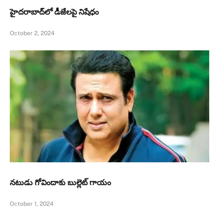
హైదరాబాద్‌లో డీజేలపై నిషేధం
October 2, 2024
నటుడు గోవిందాకు బుల్లెట్ గాయం
October 1, 2024