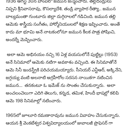
1936 ఆగస్ట్ 30న హంపిలో జమున జన్మించారు. తల్లిదండ్రులు
నిప్పని శ్రీనివాసరావు, కౌసల్యాదేశి. తండ్రి వ్యాపార రీత్యా.. జమున
బాల్యమంతా గుంటూరు జిల్లా దుగ్గిరాలలో గడిచింది. జమున తల్లి
ఆమెకు శాస్త్రీయ సంగీతం, హార్మోనియంలలో శిక్షణ ఇప్పించారు. అంతే
కాదు మా భూమి అనే నాటకంలోనూ జమున కీలక పాత్ర పోషించి,
అందర్నీ మెప్పించారు.
అలా ఆమె అభినయం నచ్చి 16 ఏళ్ల వయసులోనే పుట్టిల్లు (1953)
అనే సినిమాలో ఆమెకు నటిగా అవకాశం వచ్చింది. ఈ సినిమాతోనే
ఆమె సినీ ఇండస్ట్రీకి పరిచయమయ్యారు. సీనియర్ ఎన్టీఆర్, అక్కినేని,
జగ్గయ్య వంటి అలనాటి అగ్రహీరోల సరసన నాయికగా నటించిన
జమున… తనకంటూ ఓ ఇమేజ్ ను సొంతం చేసుకున్నారు. అలా
అంచలంచెలుగా ఎదిగి తెలుగు, కన్నడ, తమిళ, హిందీ భాషల్లో కలిపి
ఆమె 198 సినిమాల్లో నటించారు.
1965లో జూలూరి రమణారావును జమున వివాహం చేసుకున్నారు.
ఆయన శ్రీ వెంకటేశ్వర విశ్వవిద్యాలయంలో జువాలజీ ప్రొఫెసర్ గా