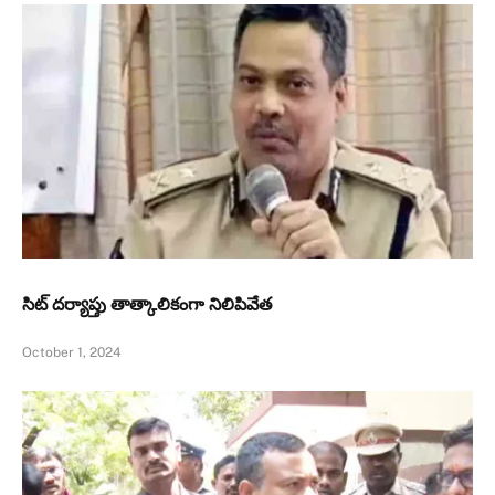
సిట్‌ దర్యాప్తు తాత్కాలికంగా నిలిపివేత
October 1, 2024