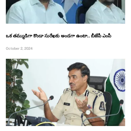
ఒక తమ్ముడిగా కొండా సురేఖకు అండగా ఉంటా.. బీజేపీ ఎంపీ
October 2, 2024