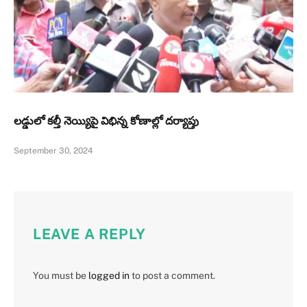
లడ్డులో కల్తీ నెయ్యిపై విభిన్న కోణాల్లో దర్యాప్తు
September 30, 2024
LEAVE A REPLY
You must be
logged in
to post a comment.