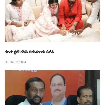
కూతుళ్ల‌తో క‌లిసి తిరుమ‌లకు పవన్‌
October 2, 2024