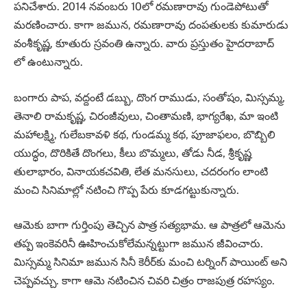
పనిచేశారు. 2014 నవంబరు 10లో రమణారావు గుండెపోటుతో
మరణించారు. కాగా జమున, రమణారావు దంపతులకు కుమారుడు
వంశీకృష్ణ, కూతురు స్రవంతి ఉన్నారు. వారు ప్రస్తుతం హైదరాబాద్
లో ఉంటున్నారు.
బంగారు పాప, వద్దంటే డబ్బు, దొంగ రాముడు, సంతోషం, మిస్సమ్మ,
తెనాలి రామకృష్ణ, చిరంజీవులు, చింతామణి, భాగ్యరేఖ, మా ఇంటి
మహాలక్ష్మి, గులేబకావళి కథ, గుండమ్మ కథ, పూజాఫలం, బొబ్బిలి
యుద్ధం, దొరికితే దొంగలు, కీలు బొమ్మలు, తోడు నీడ, శ్రీకృష్ణ
తులాభారం, వినాయకచవితి, లేత మనసులు, చదరంగం లాంటి
మంచి సినిమాల్లో నటించి గొప్ప పేరు కూడగట్టుకున్నారు.
ఆమెకు బాగా గుర్తింపు తెచ్చిన పాత్ర సత్యభామ. ఆ పాత్రలో ఆమెను
తప్ప ఇంకెవరినీ ఊహించుకోలేమన్నట్టుగా జమున జీవించారు.
మిస్సమ్మ సినిమా జమున సినీ కెరీర్‌కు మంచి టర్నింగ్ పాయింట్‌ అని
చెప్పవచ్చు. కాగా ఆమె నటించిన చివరి చిత్రం రాజపుత్ర రహస్యం.