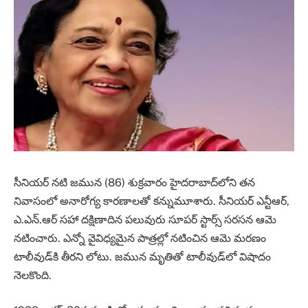
సీనియర్ నటి జమున (86) శుక్రవారం హైదరాబాద్‌లోని త‌న
నివాసంలో అనారోగ్య కారణాలతో కన్నుమూశారు. సీనియర్ ఎన్టీఆర్,
ఎ.ఎన్.ఆర్ సహా దక్షిణాదిన పలువురు సూపర్ స్టార్స్‌ సరసన ఆమె
నటించారు. ఎన్నో వైవిధ్య‌మైన పాత్ర‌ల్లో న‌టించిన ఆమె మ‌ర‌ణం
టాలీవుడ్‌కి తీర‌ని లోటు. జ‌మున మృతితో టాలీవుడ్‌లో విషాదం
నెల‌కొంది.