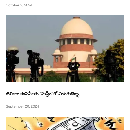
October 2, 2024
టెలికాం కంపెనీలకు ‘సుప్రీం’లో ఎదురుదెబ్బ
September 20, 2024