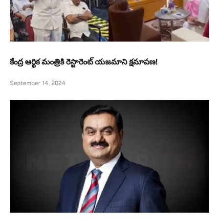
కేంద్ర ఆర్థిక మంత్రికి రెస్టారెంట్ యజమాని క్షమాపణ!
September 14, 2024