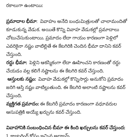
రకాలుగా ఉంటాయి:
ప్రమాదాల భీమా
: వివాహం అనేది బంధుమిత్రులతో చాలామందితో
కూడుకున్న వేడుక. అయితే కొన్ని వివాహ వేడుకల్లో ప్రమాదాలు
చోటుచేసుకుంటాయి. ప్రమాదం లేదా గాయం కారణంగా పెళ్లిలో
ఎవరికైనా నష్టం వాటిల్లితే ఈ కేటగిరికి చెందిన భీమా దానిని కవర్‌
చేస్తుంది.
రద్దు భీమా:
పెళ్లిని ఆకస్మికంగా లేదా ఊహించని కారణంతో రద్దు
చేయడం వల్ల కలిగే నష్టాలను ఈ కేటగిరి కవర్‌ చేస్తుంది.
ఆస్తులకు నష్టం:
వివాహ వేడుకల్లో కొన్నిసార్లు అనుకోని ప్రమాదం
జరిగి ఆస్తి నష్టం వాటిల్లుతుంది. ఈ కేటగిరి అలాంటి నష్టాలను కవర్‌
చేస్తుంది.
వ్యక్తిగత ప్రమాదం:
ఈ కేటగిరీ ప్రమాదం కారణంగా వధూవరుల
ఆసుపత్రికి అయ్యే ఖర్చును కవర్‌ చేస్తుంది.
వివాహానికి సంబంధించిన బీమా ఈ కింది ఖర్చులను కవర్‌ చేస్తుంద:
1. క్యాటరింగ్‌ కోసం ఇచ్చిన అడ్వాన్స్‌.