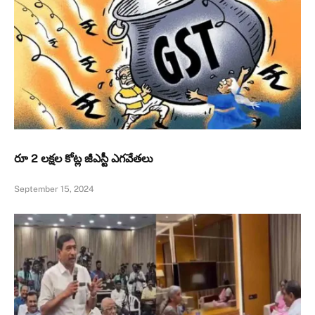
రూ 2 లక్షల కోట్ల జీఎస్టీ ఎగవేతలు
September 15, 2024