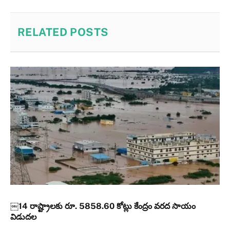
RELATED
POSTS
￼14 రాష్ట్రాలకు రూ. 5858.60 కోట్లు కేంద్రం వరద సాయం
విడుదల