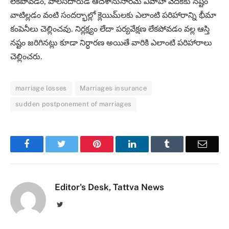
లేకపోవడం, పాలసీదారుడి ఆదేశానుసారమే వివాహ వేదికకు నష్టం
వాటిల్లడం వంటి సందర్భాల్లో క్లెయిమ్‌లకు ఎలాంటి పరిహారాన్ని భీమా
కంపెనీలు చెల్లించవు. నిర్లక్ష్యం లేదా పర్యవేక్షణ లేకపోవడం వల్ల ఆస్తి
నష్టం జరిగినట్లు కూడా నిర్ధారణ అయితే వారికి ఎలాంటి పరిహారాలు
చెల్లించరు.
marriage losses
Marriages insurance
sudden postponement of marriages
Facebook
Twitter
Pinterest
LinkedIn
Tumblr
Email
Editor's Desk, Tattva News
Twitter