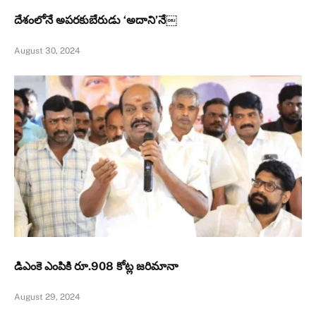
దేశంలోనే అప‌ర‌కుబేరుడు ‘అదాని’నే￼
August 30, 2024
డిఎంకె ఎంపికి రూ.908 కోట్ల జరిమానా
August 29, 2024