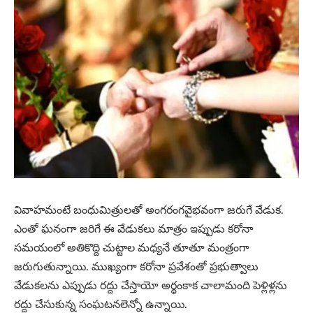
వివాహమంటే బంధుమిత్రులతో అంగరంగవైభవంగా జరుగే వేడుక.
ఎంతో ఘనంగా జరిగే ఈ వేడుకలు మాత్రం ఇప్పుడు కరోనా
సమయంలో అతికొద్ది చుట్టాల మధ్యనే తూతూ మంత్రంగా
జరుగుతున్నాయి. ముఖ్యంగా కరోనా ప్రవేశంతో ప్రభుత్వాలు
వేడుకలను ఎప్పుడు రద్దు చేస్తాయో అర్థంకాక చాలామంది పెళ్లిళ్లను
రద్దు చేసుకున్న సంఘటనలెన్నో ఉన్నాయి.