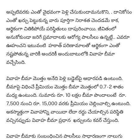
అప్పటివరకు ఎంతో వైభవంగా పెళ్లి చేసుకుందామనుకొని, . దానికోసం
ఎంతో ఖర్చు పెట్టుకున్న వారు పూర్తిగా నిరాశత చెందడమే కాక,
ఆర్థికంగా చితికిపోయే పరిస్థితులు దాపురించాయి. జీవితంలో
అనుకోకుండా జరిగే ప్రమాదాలకు ఆరోగ్య పాలసీలు ఉన్నట్లే.. ఎవరూ
ఊహంచని ఇటువంటి హఠాత్‌ పరిణామాలతో ఆర్థికంగా ఎంతో
నష్టపోతున్న వారికీ అందరికీ అందుబాటులోకి వివాహ బీమా
వచ్చేసింది.
వివాహ బీమా మొత్తం అనేది పెళ్లి బడ్జెట్‌పై ఆధారపడి ఉంటుంది.
బీమాపై విధించే ప్రీమియం మొత్తం బీమా మొత్తంలో 0.7- 2 శాతం
మధ్య ఉంటుంది. సుమారు రూ. 10 లక్షల బీమా పొందాలంటే రూ.
7,500 నుంచి రూ. 15,000 వరకు ప్రీమియం చెల్లించాల్సి ఉంటుంది.
అకస్మాత్తుగా వివాహాన్ని వాయిదా లేదా రద్దు చేయాల్సిన పరిస్థితి
వచ్చినప్పుడు వివాహ బీమా ప్రధాన ఖర్చులను కవర్‌ చేస్తుంది.
వివాహ బీమాకు సంబంధించిన పాలసీలు సాధారణంగా నాలుగు