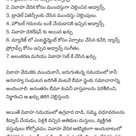
2. వివాహ వేదిక కోసం ముందస్తుగా చెల్లించిన అడ్వాన్స్‌.
3. ట్రావెల్‌ ఏజెన్సీలకు చేసిన ముందస్తు చెల్లింపులు.
4. హౌటల్‌ గదులను బుక్‌ చేయడానికి ఇచ్చిన అడ్వాన్స్‌.
5. వివాహ డెకరేషన్‌ కు అయిన ఖర్చు
6. మ్యారేజ్‌ లో ఎంటర్టైన్మెంట్‌ కోసం ఏర్పాటు చేసిన కచేరి, డ్యాన్స్‌
ప్రోగ్రామ్స్‌ కోసం ఇచ్చిన అడ్వాన్స్‌ సంగీతం.
7. అలంకరణ మరియు వివాహ సెట్‌ కే చేసిన ఖర్చు.
వివాహ వేడుకకు ముందుకానీ, జరుగుతున్న సమయంలో కానీ
అనూహ్య సంఘటన జరిగితే వెంటనే బీమా స్థంకు సమాచారాన్ని
అందించాలి. అనంతరం బీమా కంపెనీ వాస్తవాలను పరిశీలించి,
నిర్థారించి ఆ ఖర్చు తిరిగి చెల్లిస్తుంది.
అయితే వివాహ సమయంలో ఉగ్రవాద దాడి, సమ్మె, వధూవరులను
కిడ్నాప్‌ చేయడం, పెళ్లికి వచ్చిన అతిథుల దుస్తులు, వ్యక్తిగత
వస్తువులు కోల్పోవడం, వివాహ వేదిక ఆకస్మికంగా అందుబాటులో