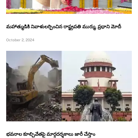
మహాత్ముడికి నివాళులర్పించిన రాష్ట్రపతి ముర్ము, ప్రధాని మోదీ
October 2, 2024
భవనాల కూల్చివేతపై మార్గదర్శకాలు జారీ చేస్తాం