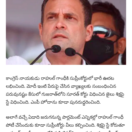
కాంగ్రెస్‌ నాయకుడు రాహుల్‌ గాంధీకి సుప్రీంకోర్టులో భారీ ఊరట
లభించింది. మోదీ ఇంటి పేరుపై చేసిన వ్యాఖ్యలకు సంబంధించిన
పరువునష్టం కేసులో గుజరాత్‌లోని సూరత్‌ కోర్టు విధించిన జైలు శిక్షపై
స్టే విధించింది. ఎంపీ హోదాను కూడా పునరుద్ధరించింది.
అలాగే వచ్చే ఏడాది జరుగనున్న పార్లమెంట్‌ ఎన్నికల్లో రాహుల్‌ గాంధీ
పోటీ చేసేందుకు కూడా సుప్రీంకోర్టు వీలు కల్పించింది. శిక్షపై స్టే కోరుతూ