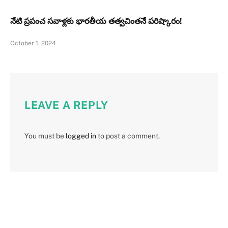
నేటి ప్రపంచ సవాళ్లకు భారతీయ తత్వచింతనే పరిష్కారం!
October 1, 2024
LEAVE A REPLY
You must be
logged in
to post a comment.