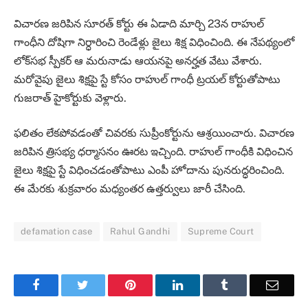
విచారణ జరిపిన సూరత్‌ కోర్టు ఈ ఏడాది మార్చి 23న రాహుల్‌
గాంధీని దోషిగా నిర్ధారించి రెండేళ్లు జైలు శిక్ష విధించింది. ఈ నేపథ్యంలో
లోక్‌సభ స్పీకర్‌ ఆ మరునాడు ఆయనపై అనర్హత వేటు వేశారు.
మరోవైపు జైలు శిక్షపై స్టే కోసం రాహుల్‌ గాంధీ ట్రయల్‌ కోర్టుతోపాటు
గుజరాత్‌ హైకోర్టుకు వెళ్లారు.
ఫలితం లేకపోవడంతో చివరకు సుప్రీంకోర్టును ఆశ్రయించారు. విచారణ
జరిపిన త్రిసభ్య ధర్మాసనం ఊరట ఇచ్చింది. రాహుల్ గాంధీకి విధించిన
జైలు శిక్షపై స్టే విధించడంతోపాటు ఎంపీ హోదాను పునరుద్ధరించింది.
ఈ మేరకు శుక్రవారం మధ్యంతర ఉత్తర్వులు జారీ చేసింది.
defamation case
Rahul Gandhi
Supreme Court
Facebook
Twitter
Pinterest
LinkedIn
Tumblr
Email