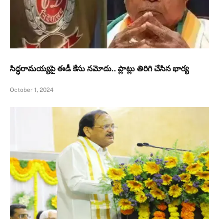
సిద్ధరామయ్యపై ఈడీ కేసు నమోదు.. ప్లాట్లు తిరిగి చేసిన భార్య
October 1, 2024