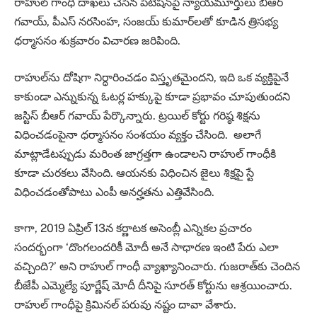
రాహుల్‌ గాంధీ దాఖలు చేసిన పిటిషన్‌పై న్యాయమూర్తులు బీఆర్‌
గవాయ్‌, పీఎస్‌ నరసింహ, సంజయ్‌ కుమార్‌లతో కూడిన త్రిసభ్య
ధర్మాసనం శుక్రవారం విచారణ జరిపింది.
రాహుల్‌ను దోషిగా నిర్ధారించడం విస్తృతమైందని, ఇది ఒక వ్యక్తిపైనే
కాకుండా ఎన్నుకున్న ఓటర్ల హక్కుపై కూడా ప్రభావం చూపుతుందని
జస్టిస్‌ బీఆర్‌ గవాయ్‌ పేర్కొన్నారు. ట్రయిల్‌ కోర్టు గరిష్ఠ శిక్షను
విధించడంపైనా ధర్మాసనం సంశయం వ్యక్తం చేసింది. అలాగే
మాట్లాడేటప్పుడు మరింత జాగ్రత్తగా ఉండాలని రాహుల్‌ గాంధీకి
కూడా చురకలు వేసింది. ఆయనకు విధించిన జైలు శిక్షపై స్టే
విధించడంతోపాటు ఎంపీ అనర్హతను ఎత్తివేసింది.
కాగా, 2019 ఏప్రిల్‌ 13న కర్ణాటక అసెంబ్లీ ఎన్నికల ప్రచారం
సందర్భంగా ‘దొంగలందరికీ మోదీ అనే సాధారణ ఇంటి పేరు ఎలా
వచ్చింది?’ అని రాహుల్‌ గాంధీ వ్యాఖ్యానించారు. గుజరాత్‌కు చెందిన
బీజేపీ ఎమ్మెల్యే పూర్ణేష్ మోదీ దీనిపై సూరత్‌ కోర్టును ఆశ్రయించారు.
రాహుల్‌ గాంధీపై క్రిమినల్ పరువు నష్టం దావా వేశారు.