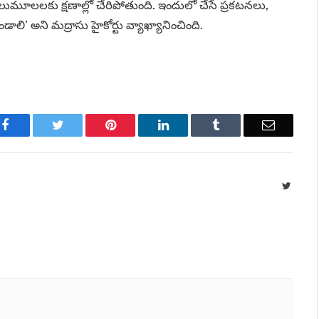
 నలుమూలలకు క్షణాల్లో చేరిపోతుంది. ఇందులో చేసే ప్రకటనలు,
లి’ అని మద్రాసు హైకోర్టు వ్యాఖ్యానించింది.
Facebook
Twitter
Pinterest
LinkedIn
Tumblr
Email
Twitte