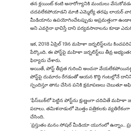
తన క్లయింట్ కంటి అనారోగ్యానికి మందులు వేసుకోవడం వ
చదవలేకపోయాడని మాజీ ఎమ్మెల్యే తరఫు లాయర్ వాది
మీడియాను ఉపయోగించేటప్పుడు అప్రమత్తంగా ఉండాల
అని ఎవరైనా భావిస్తే దాని పర్యవసానాలను కూడా ఎదుర్క
ఇక, 2018 ఏప్రిల్ 19న మహిళా జర్నలిస్ట్‌లను కించపరిచేల
పేర్కొంది. ఈ పోస్ట్‌పై మహిళా జర్నలిస్ట్‌లు తీవ్ర అభ్
ఫిర్యాదు చేశారు.
అయితే, పోస్ట్ తీవ్రత గురించి అంచనా వేయలేకపోయినట్
పోస్ట్‌పై దుమారం రేగడంతో ఆయన కొద్ది గంటల్లోనే దానిని
స్పందిస్తూ తాను చేసిన పనికి క్షమాపణలు చెబుతూ అఫి
‘ఫేస్‌బుక్‌లో పెట్టిన పోస్ట్‌ను క్షుణ్ణంగా చదివితే మహి
పదాలు. తమిళనాడులో మొత్తం పత్రికలకు వ్యతిరేకంగా
చేసింది.
`ప్రస్తుతం మనం సోషల్ మీడియా యుగంలో ఉన్నాం.. ప్రపంచంల