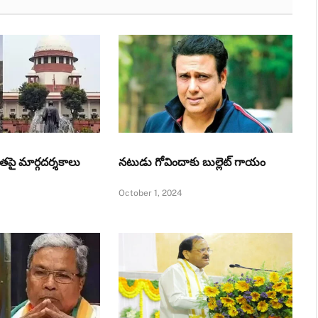
తపై మార్గదర్శకాలు
నటుడు గోవిందాకు బుల్లెట్ గాయం
October 1, 2024