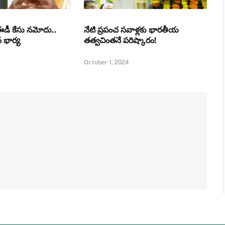
ఈడీ కేసు నమోదు..
నేటి ప్రపంచ సవాళ్లకు భారతీయ
ిన భార్య
తత్వచింతనే పరిష్కారం!
October 1, 2024