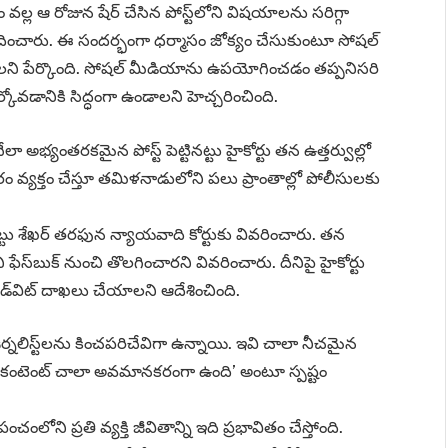
ల్ల ఆ రోజున షేర్ చేసిన పోస్ట్‌లోని విషయాలను సరిగ్గా
ంచారు. ఈ సందర్భంగా ధర్మాసం జోక్యం చేసుకుంటూ సోషల్
ని పేర్కొంది. సోషల్ మీడియాను ఉపయోగించడం తప్పనిసరి
ోవడానికి సిద్ధంగా ఉండాలని హెచ్చరించింది.
ా అభ్యంతరకమైన పోస్ట్ పెట్టినట్టు హైకోర్టు తన ఉత్తర్వుల్లో
యంతరం వ్యక్తం చేస్తూ తమిళనాడులోని పలు ప్రాంతాల్లో పోలీసులకు
టు శేఖర్ తరఫున న్యాయవాది కోర్టుకు వివరించారు. తన
 ఫేస్‌బుక్ నుంచి తొలగించారని వివరించారు. దీనిపై హైకోర్టు
డ్‌విట్ దాఖలు చేయాలని ఆదేశించింది.
ళా జర్నలిస్ట్‌లను కించపరిచేవిగా ఉన్నాయి. ఇవి చాలా నీచమైన
 కంటెంట్‌ చాలా అవమానకరంగా ఉంది’ అంటూ స్పష్టం
ోని ప్రతి వ్యక్తి జీవితాన్ని ఇది ప్రభావితం చేస్తోంది.