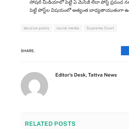
సోషల్ మీడియాలో పెట్టే ఏ మెసేజ్ లేదా పోస్ట్ ప్రపంచ
పెట్టే పోస్ట్‌ల విషయంలో అత్యంత బాధ్యతాయుతంగా ఉండా
abusive posts
social media
Supreme Court
SHARE.
Editor's Desk, Tattva News
RELATED
POSTS