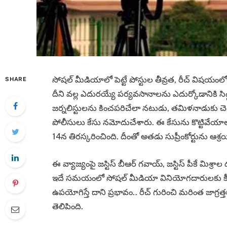
సోషల్ మీడియాలో పెట్టే పోస్టుల తీవ్రత, రీచ్ విషయంలో
SHARE
దీని వల్ల ఎదురయ్యే పర్యవసానాలను ఎదుర్కోడానికి సి
జర్నలిస్టులను కించపరిచేలా నటుడు, తమిళనాడుకు చెందిన మ
పోలీసులు కేసు నమోదుచేశారు. ఈ కేసును కొట్టివేయాల
14న తిరస్కరించింది. దీంతో అతడు సుప్రీంకోర్టును ఆశ్
ఈ వ్యాజ్యంపై జస్టిస్ బీఆర్ గవాయ్, జస్టిస్ పీకే మిశ్
ఇదే సమయంలో సోషల్ మీడియా వినియోగదారులకు కీల
ఉపయోగిస్తే దాని ప్రభావం.. రీచ్ గురించి మరింత జాగ్
తెలిపింది.