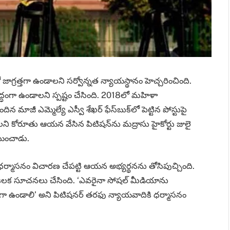
 జాగ్రత్తగా ఉండాలని సర్వోన్నత న్యాయస్థానం హెచ్చరించింది.
ద్ధంగా ఉండాలని స్పష్టం చేసింది. 2018లో మహిళా
ాజీ ఎమ్మెల్యే ఎస్వీ శేఖర్‌ ఫేస్‌బుక్‌లో పెట్టిన పోస్టుపై
ని కోరూతు ఆయన వేసిన పిటిషన్‌ను మద్రాసు హైకోర్టు జులై
రయించాడు.
రాల ధర్మాసనం విచారణ చేపట్టి ఆయన అభ్యర్థనను తోసిపుచ్చింది.
క సూచనలు చేసింది. ‘ఎవరైనా సోషల్ మీడియాను
రత్తగా ఉండాలి’ అని పిటిషనర్ తరఫు న్యాయవాదికి ధర్మాసనం