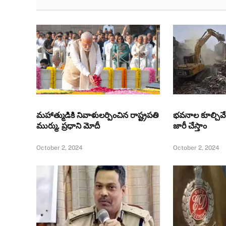
మహాత్ముడికి నివాళులర్పించిన రాష్ట్రపతి
భవనాల కూల్చివే
ముర్ము, ప్రధాని మోదీ
జారీ చేస్తాం
October 2, 2024
October 2, 2024