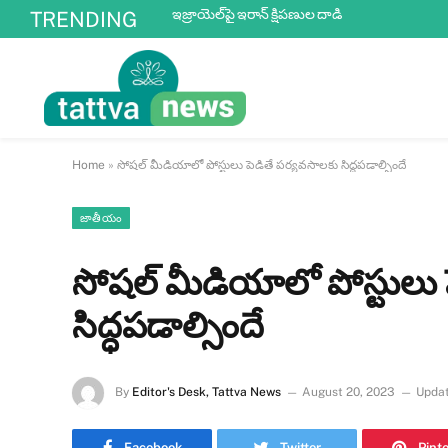
ఇజ్రాయెల్‌పై ఇరాన్ క్షిపణుల దాడి
TRENDING
Home
»
సోషల్ మీడియాలో పోస్టులు పెడితే పర్యవసాలకు సిద్ధపడాల్సిందే
జాతీయం
సోషల్ మీడియాలో పోస్టులు 
సిద్ధపడాల్సిందే
By
Editor's Desk, Tattva News
August 20, 2023
Updat
Facebook
Twitter
Pint