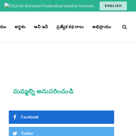
ENGLISH
ీయం
ఆర్ధికం
అవీ ఇవీ
ప్రత్యేక కథనాలు
అభిప్రాయం
మమ్మల్ని అనుసరించండి
Facebook
Twitter