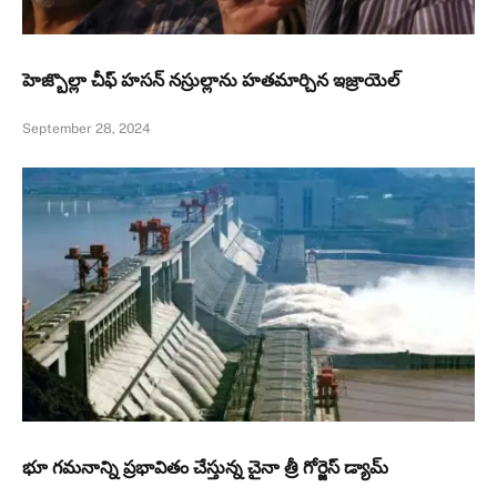
హెజ్బొల్లా చీఫ్ హసన్ నస్రుల్లాను హతమార్చిన ఇజ్రాయెల్
September 28, 2024
భూ గమనాన్ని ప్రభావితం చేస్తున్న చైనా త్రీ గోర్జెస్‌ డ్యామ్‌