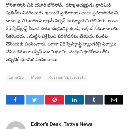
రోస్‌కాస్మోస్ చీఫ్ యూరి బోరిసోవ్.. రష్యా అధ్యక్షుడు వ్లాదిమిర్
పుతిన్‌‌కు వివరించారు. ఇలాంటి ప్రయోగాలు చాలా ప్రమాదకరమని..
దాదాపు 70 శాతం మాత్రమే సక్సెస్ అయ్యాయని తెలిపారు. లూనా
25 స్పేస్‌క్రాఫ్ట్ ఏడాది పాటు చంద్రునిపై ఉండి, అక్కడ నమూనాలను
సేకరించడం.. మట్టిని విశ్లేషించి పరిశోధనలు చేయడం వంటివి
చేసేందుకు పంపించారు. లూనా 25 స్పేస్‌క్రాఫ్ట్ ల్యాండర్‌పై ఏర్పాటు
చేసిన కెమెరాలు స్పేస్ నుంచి భూమి, చంద్రుని ఫొటోలను తీసి
ఇప్పటికే భూమికి పంపించాయి.
Luna 25
Moon
Russian Spacecraft
Facebook
Twitter
Pinterest
LinkedIn
Tumblr
Email
Editor's Desk, Tattva News