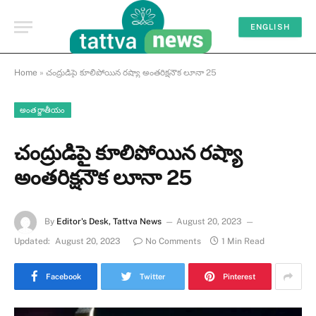
ENGLISH
Home
»
చంద్రుడిపై కూలిపోయిన రష్యా అంతరిక్షనౌక లూనా 25
అంతర్జాతీయం
చంద్రుడిపై కూలిపోయిన రష్యా
అంతరిక్షనౌక లూనా 25
By
Editor's Desk, Tattva News
August 20, 2023
Updated:
August 20, 2023
No Comments
1 Min Read
Facebook
Twitter
Pinterest