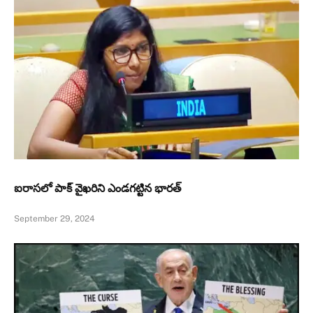
ఐరాసలో పాక్ వైఖరిని ఎండగట్టిన భారత్
September 29, 2024