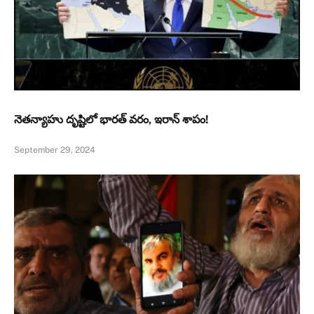
నెతన్యాహు దృష్టిలో భారత్ వరం, ఇరాన్ శాపం!
September 29, 2024