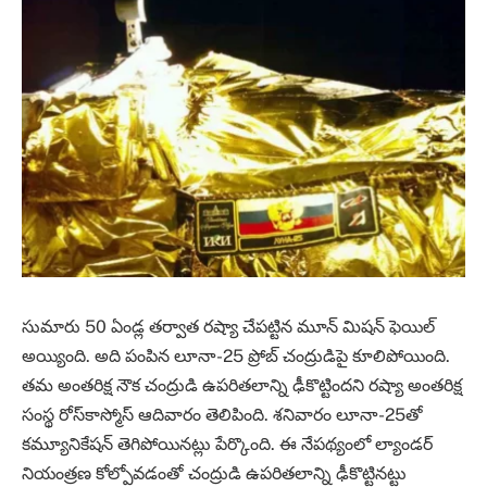
సుమారు 50 ఏండ్ల తర్వాత రష్యా చేపట్టిన మూన్‌ మిషన్‌ ఫెయిల్‌
అయ్యింది. అది పంపిన లూనా-25 ప్రోబ్‌ చంద్రుడిపై కూలిపోయింది.
తమ అంతరిక్ష నౌక చంద్రుడి ఉపరితలాన్ని ఢీకొట్టిందని రష్యా అంతరిక్ష
సంస్థ రోస్‌కాస్మోస్ ఆదివారం తెలిపింది. శనివారం లూనా-25తో
కమ్యూనికేషన్‌ తెగిపోయినట్లు పేర్కొంది. ఈ నేపథ్యంలో ల్యాండర్‌
నియంత్రణ కోల్పోవడంతో చంద్రుడి ఉపరితలాన్ని ఢీకొట్టినట్టు