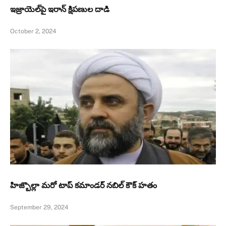
ఇజ్రాయెల్‌పై ఇరాన్ క్షిపణుల దాడి
October 2, 2024
హిజ్బొల్లా మరో టాప్‌ కమాండర్‌ నబిల్‌ కౌక్‌ హతం
September 29, 2024