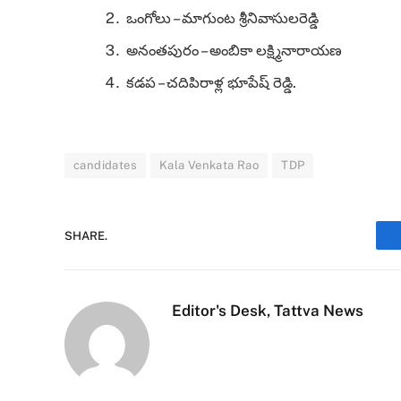
ఒంగోలు – మాగుంట శ్రీనివాసులరెడ్డి
అనంతపురం – అంబికా లక్ష్మినారాయణ
కడప – చదిపిరాళ్ల భూపేష్ రెడ్డి.
candidates
Kala Venkata Rao
TDP
SHARE.
Editor's Desk, Tattva News