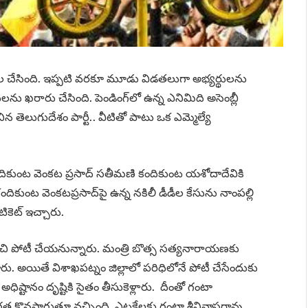
ుదల చేసింది. ఇప్పటి వరకూ మూడు విడతలుగా అభ్యర్థులను
థులను ఖరారు చేసింది. పెండింగ్‌లో ఉన్న ఎనిమిది అసెంబ్లీ
ిన తెలుగుదేశం పార్టీ.. వీటితో పాటు ఒక ఎమ్మెల్యే
కందికుంట వెంకట ప్రసాద్ సతీమణి కందికుంట యశోదాదేవికి
ికుంట వెంకటప్రసాద్‌పై ఉన్న నకిలీ డీడీల కేసును నాంపల్లి
టికెట్ ఇచ్చారు.
ుంచి పోటీ చేయనున్నారు. మంత్రి బొత్స సత్యనారాయణకు
చారు. అయితే విశాఖపట్నం జిల్లాలో పరిధిలోనే పోటీ చేసేందుకు
ధిష్టానం దృష్టికి సైతం తీసుకెళ్లారు. దీంతో గంటా
ిగ్ధత కొనసాగుతూ వచ్చింది. ఎట్టకేలకు గంటా శ్రీనివాసరావు