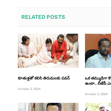
RELATED
POSTS
కూతుళ్ల‌తో క‌లిసి తిరుమ‌లకు పవన్‌
ఒక తమ్ముడిగా క
ఉంటా.. బీజేపీ ఎ
October 2, 2024
October 2, 2024