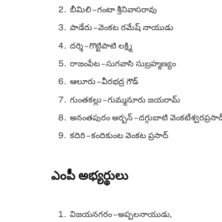
బీమిలి – గంటా శ్రీనివాసరావు
పాడేరు – వెంకట రమేష్ నాయుడు
దర్శి – గొట్టిపాటి లక్ష్మి
రాజంపేట – సుగవాసి సుబ్రహ్మణ్యం
ఆలూరు – వీరభద్ర గౌడ్
గుంతకల్లు – గుమ్మనూరు జయరామ్
అనంతపురం అర్బన్ – దగ్గుబాటి వెంకటేశ్వరప్రసాద
కదిరి – కందికుంట వెంకట ప్రసాద్
ఎంపీ అభ్యర్థులు
విజయనగరం – అప్పలనాయుడు,