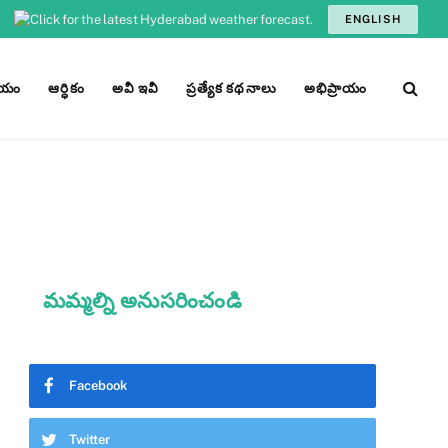
ENGLISH
ీయం
ఆర్ధికం
అవీ ఇవీ
ప్రత్యేక కథనాలు
అభిప్రాయం
మమ్మల్ని అనుసరించండి
Facebook
Twitter