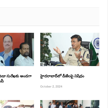
ొండా సురేఖకు అండగా
హైదరాబాద్‌లో డీజేలపై నిషేధం
ంపీ
October 2, 2024