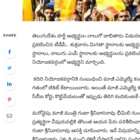
తెలుగుదేశం పార్టీ అభ్యర్థుల నాలుగో జాబితాను విడ
SHARE
ప్రకటించిన టీడీపీ.. శుక్రవారం మిగతా స్థానాలకు అభ్యర్
స్థానాలు, నాలుగు ఎంపీ స్థానాలకు అభ్యర్థులను ప్రకటించ
నియోజకవర్గంలో అభ్యర్థిని మార్చింది.
కదిరి నియోజకవర్గానికి సంబంధించి మాజీ ఎమ్మెల్యే 
గతంలో టికెట్ కేటాయించారు. అయితే మాజీ ఎమ్మెల్యే కంద
సీబీఐ కోర్టు కొట్టివేయటంతో ఇప్పుడు తిరిగి కందికుంటకే 
మరోవైపు మాజీ మంత్రి గంటా శ్రీనివాసరావు భీమిలి న
ప్రత్యర్థిగా చీపురుపల్లికి తొలుత ఆయన పేరు పరిశీలిం
గంటా శ్రీనివాసరావు ఆసక్తి చూపించారు. ఇదే విషయాన్ని అ
శ్రీనివాసరావు ఎక్కడి నుంచి పోటీ చేస్తారనే దానిపై సంద