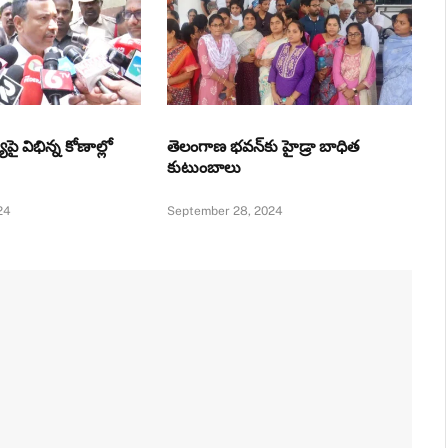
యిపై విభిన్న కోణాల్లో
తెలంగాణ భవన్‌కు హైడ్రా బాధిత
కుటుంబాలు
24
September 28, 2024