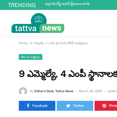
ఇజ్రాయెల్‌పై ఇరాన్ క్షిపణుల దాడి
TRENDING
Home
»
9 ఎమ్మెల్యే, 4 ఎంపీ స్థానాలకు టీడీపీ అభ్యర్థులు
తెలుగు రాష్ట్రాలు
9 ఎమ్మెల్యే, 4 ఎంపీ స్థానాలక
By
Editor's Desk, Tattva News
March 29, 2024
Updat
Facebook
Twitter
Pint