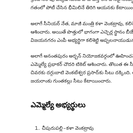
గతంలో పోటీ చేసిన భీమిలినే తిరిగి ఆయనకు కేటాయిం
అలాగే సీనియర్‌ నేత, మాజీ మంత్రి కళా వెంకట్రావు, కలిశెట
ఆశించారు. అయితే పొత్తులో భాగంగా ఎచ్చెర్ల స్థానం బీజేపీక
విజయనగరం ఎంపీ అభ్యర్థిగా కలిశెట్టి అప్పలనాయుడును
అలాగే అనంతపురం అర్బన్ నియోజకవర్గంలో ఊహించని అభ్య
ఎమ్మెల్యే ప్రభాకర్ చౌదరి టికెట్ ఆశించారు. తొలుత ఈ 
చివరకు దగ్గుబాటి వెంకటేశ్వర ప్రసాద్‌కు సీటు దక్కింద
జయరాంకు గుంతకల్లు సీటు కేటాయించారు.
ఎమ్మెల్యే అభ్యర్థులు
చీపురుపల్లి – కళా వెంకట్రావు