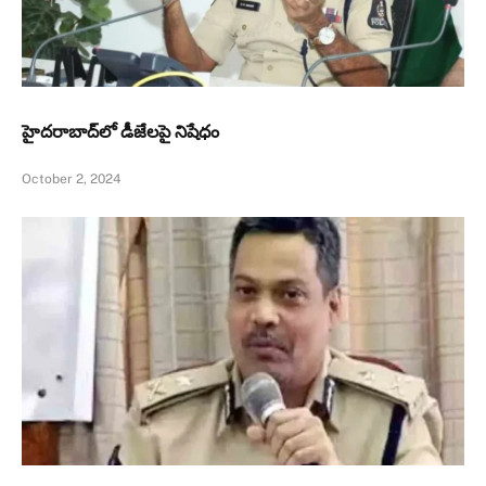
హైదరాబాద్‌లో డీజేలపై నిషేధం
October 2, 2024