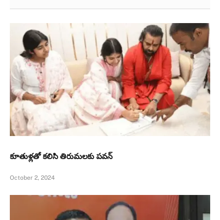
కూతుళ్ల‌తో క‌లిసి తిరుమ‌లకు పవన్‌
October 2, 2024