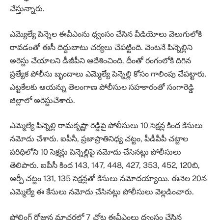
చేస్తున్నారు.
ఎమ్యెల్యే పిన్నెల ఈవీఎంను ధ్వంసం చేసిన వీడియోలు వెలుగులోకి
రావడంతో ఈసీ దిద్దుబాటు చర్యలు చేపట్టింది. వెంటనే పిన్నెల్లిని
అరెస్టు చేయాలని డీజీపీని ఆదేశించింది. దీంతో రంగంలోకి దిగిన
ప్రత్యేక పోలీసు బృందాలు ఎమ్మెల్యే పిన్నెల్లి కోసం గాలింపు చేపట్టారు.
ఎట్టకేలకు ఆయన్ను తెలంగాణ పోలీసుల సహకారంతో సంగారెడ్డి
జిల్లాలో అరెస్టుచేశారు.
ఎమ్మెల్యే పిన్నెల్లి రామకృష్ణా రెడ్డిపై పోలీసులు 10 సెక్షన్ల కింద కేసులు
నమోదు చేశారు. ఐపీసీ, ప్రజాప్రాతినిధ్య చట్టం, పీడీపీపీ చట్టాల
పరిధిలోని 10 సెక్షన్లు పిన్నెల్లిపై నమోదు చేసినట్లు పోలీసులు
తెలిపారు. ఐపీసీ కింద 143, 147, 448, 427, 353, 452, 120బి,
ఆర్పీ చట్టం 131, 135 సెక్షన్లతో కేసులు నమోదయ్యాయి. ఈనెల 20న
ఎమ్మెల్యే ఈ కేసులు నమోదు చేసినట్లు పోలీసులు వెల్లడించారు.
పోలింగ్‌ రోజున మాచర్లలో 7 చోట్ల ఈవీఎంలు ధ్వంసం చేసిన