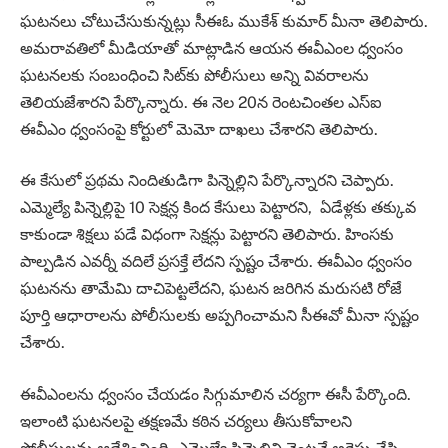
ఘటనలు చోటుచేసుకున్నట్లు సీఈఓ ముకేశ్ కుమార్ మీనా తెలిపారు.
అమరావతిలో మీడియాతో మాట్లాడిన ఆయన ఈవీఎంల ధ్వంసం
ఘటనలకు సంబంధించి సిట్‌కు పోలీసులు అన్ని వివరాలను
తెలియజేశారని పేర్కొన్నారు. ఈ నెల 20న రెంటచింతల ఎస్‌ఐ
ఈవీఎం ధ్వంసంపై కోర్టులో మెమో దాఖలు చేశారని తెలిపారు.
ఈ కేసులో ప్రథమ నిందితుడిగా పిన్నెల్లిని పేర్కొన్నారని చెప్పారు.
ఎమ్మెల్యే పిన్నెల్లిపై 10 సెక్షన్ల కింద కేసులు పెట్టారని, ఏడేళ్లకు తక్కువ
కాకుండా శిక్షలు పడే విధంగా సెక్షన్లు పెట్టారని తెలిపారు. హింసకు
పాల్పడిన ఎవర్నీ వదిలే ప్రసక్తే లేదని స్పష్టం చేశారు. ఈవీఎం ధ్వంసం
ఘటనను తామేమి దాచిపెట్టలేదని, ఘటన జరిగిన మరుసటి రోజే
పూర్తి ఆధారాలను పోలీసులకు అప్పగించామని సీఈవో మీనా స్పష్టం
చేశారు.
ఈవీఎంలను ధ్వంసం చేయడం సిగ్గుమాలిన చర్యగా ఈసీ పేర్కొంది.
ఇలాంటి ఘటనలపై తక్షణమే కఠిన చర్యలు తీసుకోవాలని