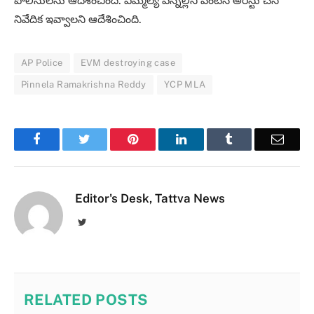
పోలీసులను ఆదేశించింది. ఎమ్మెల్యే పిన్నెల్లిని వెంటనే అరెస్టు చేసి
నివేదిక ఇవ్వాలని ఆదేశించింది.
AP Police
EVM destroying case
Pinnela Ramakrishna Reddy
YCP MLA
Facebook
Twitter
Pinterest
LinkedIn
Tumblr
Email
Editor's Desk, Tattva News
Twitter
RELATED
POSTS