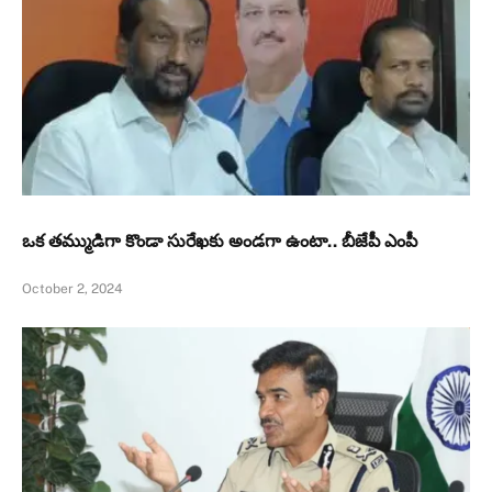
ఒక తమ్ముడిగా కొండా సురేఖకు అండగా ఉంటా.. బీజేపీ ఎంపీ
October 2, 2024