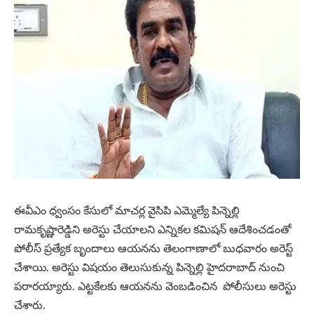
ఈవీఎం ధ్వంసం కేసులో మాచర్ల వైసిపి ఎమ్మెల్యే పిన్నెల్లి
రామకృష్ణారెడ్డిని అరెస్టు చేయాలని ఎన్నికల కమిషన్ ఆదేశించడంతో
పోలీస్ ప్రత్యేక బృందాలు ఆయనను తెలంగాణాలో బుధవారం అరెస్ట్
చేశాయి. అరెస్టు విషయం తెలుసుకున్న పిన్నెల్లి హైదరాబాద్ నుంచి
పరారయ్యారు. ఎట్టకేలకు ఆయనను వెంబడించిన పోలీసులు అరెస్టు
చేశారు.