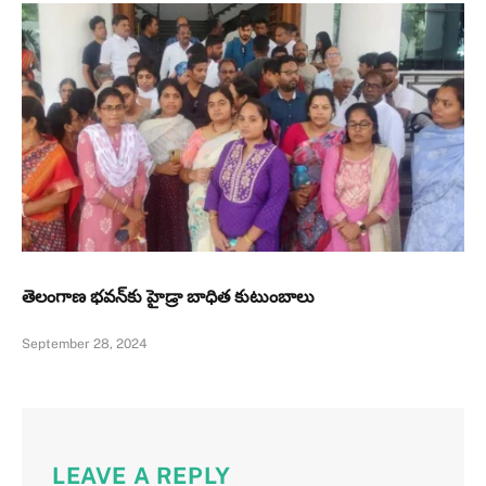
తెలంగాణ భవన్‌కు హైడ్రా బాధిత కుటుంబాలు
September 28, 2024
LEAVE A REPLY