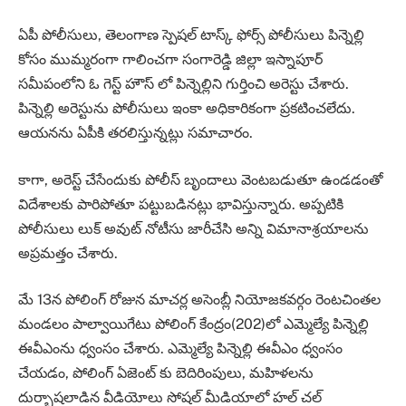
ఏపీ పోలీసులు, తెలంగాణ స్పెషల్ టాస్క్ ఫోర్స్ పోలీసులు పిన్నెల్లి
కోసం ముమ్మరంగా గాలించగా సంగారెడ్డి జిల్లా ఇస్నాపూర్
సమీపంలోని ఓ గెస్ట్ హౌస్ లో పిన్నెల్లిని గుర్తించి అరెస్టు చేశారు.
పిన్నెల్లి అరెస్టును పోలీసులు ఇంకా అధికారికంగా ప్రకటించలేదు.
ఆయనను ఏపీకి తరలిస్తున్నట్లు సమాచారం.
కాగా, అరెస్ట్ చేసేందుకు పోలీస్ బృందాలు వెంటబడుతూ ఉండడంతో
విదేశాలకు పారిపోతూ పట్టుబడినట్లు భావిస్తున్నారు. అప్పటికి
పోలీసులు లుక్ అవుట్ నోటీసు జారీచేసి అన్ని విమానాశ్రయాలను
అప్రమత్తం చేశారు.
మే 13న పోలింగ్ రోజున మాచర్ల అసెంబ్లీ నియోజకవర్గం రెంటచింతల
మండలం పాల్వాయిగేటు పోలింగ్‌ కేంద్రం(202)లో ఎమ్మెల్యే పిన్నెల్లి
ఈవీఎంను ధ్వంసం చేశారు. ఎమ్మెల్యే పిన్నెల్లి ఈవీఎం ధ్వంసం
చేయడం, పోలింగ్ ఏజెంట్ కు బెదిరింపులు, మహిళలను
దుర్భాషలాడిన వీడియోలు సోషల్ మీడియాలో హల్ చల్