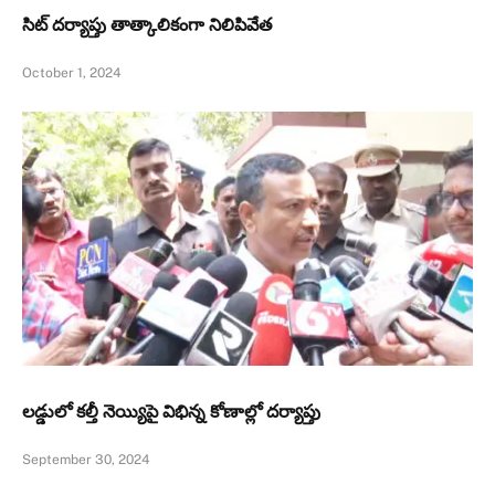
సిట్‌ దర్యాప్తు తాత్కాలికంగా నిలిపివేత
October 1, 2024
లడ్డులో కల్తీ నెయ్యిపై విభిన్న కోణాల్లో దర్యాప్తు
September 30, 2024