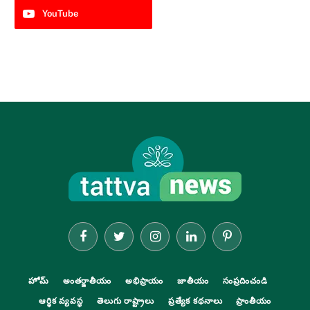
YouTube
Facebook
Twitter
Instagram
LinkedIn
Pinterest
హోమ్
అంతర్జాతీయం
అభిప్రాయం
జాతీయం
సంప్రదించండి
ఆర్థిక వ్యవస్థ
తెలుగు రాష్ట్రాలు
ప్రత్యేక కథనాలు
ప్రాంతీయం