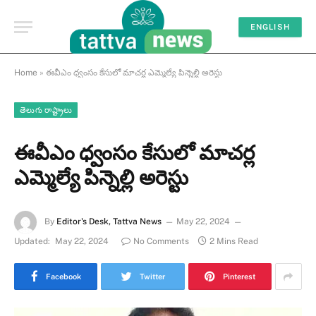
ENGLISH
Home
»
ఈవీఎం ధ్వంసం కేసులో మాచర్ల ఎమ్మెల్యే పిన్నెల్లి అరెస్టు
తెలుగు రాష్ట్రాలు
ఈవీఎం ధ్వంసం కేసులో మాచర్ల
ఎమ్మెల్యే పిన్నెల్లి అరెస్టు
By
Editor's Desk, Tattva News
May 22, 2024
Updated:
May 22, 2024
No Comments
2 Mins Read
Facebook
Twitter
Pinterest