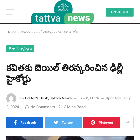
ENGLISH
Home
»
కవితకు బెయిల్ తిరస్కరించిన ఢిల్లీ హైకోర్టు
తెలుగు రాష్ట్రాలు
కవితకు బెయిల్ తిరస్కరించిన ఢిల్లీ
హైకోర్టు
By
Editor's Desk, Tattva News
July 2, 2024
Updated:
July
2, 2024
No Comments
2 Mins Read
Facebook
Twitter
Pinterest