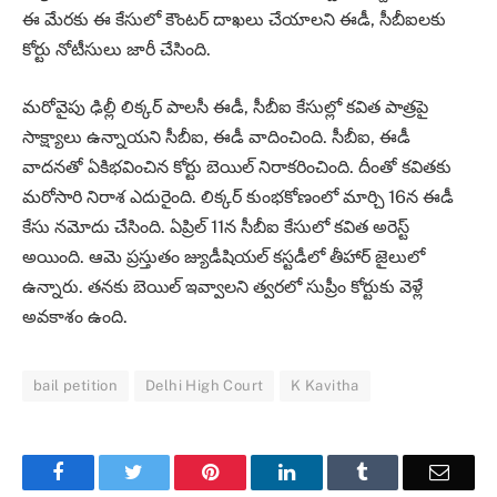
ఈ మేరకు ఈ కేసులో కౌంటర్ దాఖలు చేయాలని ఈడీ, సీబీఐలకు
కోర్టు నోటీసులు జారీ చేసింది.
మరోవైపు ఢిల్లీ లిక్కర్ పాలసీ ఈడీ, సీబీఐ కేసుల్లో కవిత పాత్రపై
సాక్ష్యాలు ఉన్నాయని సీబీఐ, ఈడీ వాదించింది. సీబీఐ, ఈడీ
వాదనతో ఏకిభవించిన కోర్టు బెయిల్ నిరాకరించింది. దీంతో కవితకు
మరోసారి నిరాశ ఎదురైంది. లిక్కర్ కుంభకోణంలో మార్చి 16న ఈడీ
కేసు నమోదు చేసింది. ఏప్రిల్ 11న సీబీఐ కేసులో కవిత అరెస్ట్
అయింది. ఆమె ప్రస్తుతం జ్యుడీషియల్ కస్టడీలో తీహార్ జైలులో
ఉన్నారు. తనకు బెయిల్ ఇవ్వాలని త్వరలో సుప్రీం కోర్టుకు వెళ్లే
అవకాశం ఉంది.
bail petition
Delhi High Court
K Kavitha
Facebook
Twitter
Pinterest
LinkedIn
Tumblr
Email