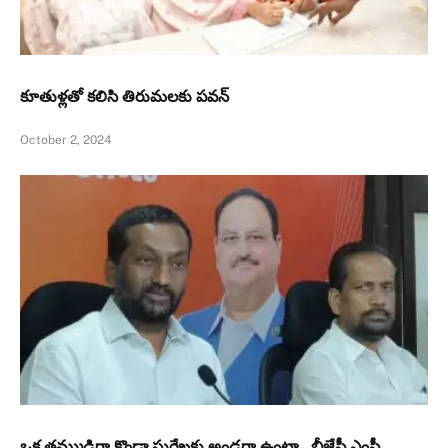
కూతుళ్ల‌తో క‌లిసి తిరుమ‌లకు పవన్‌
October 2, 2024
ఒక తమ్ముడిగా కొండా సురేఖకు అండగా ఉంటా.. బీజేపీ ఎంపీ