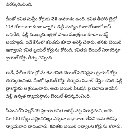
తిరస్కరించింది.
దీంతో కవిత సుప్రీం కోర్టుకు వెళ్లే అవకాశం ఉంది. కవిత తీహార్ జైల్లో
108 రోజులుగా ఉంటున్నారు. ఢిల్లీ మద్యం కుంభకోణంలో ఆప్
అధినేత, ఢిల్లీ ముఖ్యమంత్రితో పాటు మంత్రులు కూడా అరెస్ట్
అయ్యారు. ఇదే కేసులో కవితను కూడా అరెస్ట్ చేశారు. తనకు బెయిల్
ఇవ్వాలని కవిత ట్రయల్ కోర్టును కోరింది. కవితకు బెయిల్ నిరాకరిస్తూ
ట్రయల్ కోర్టు తీర్పు చెప్పింది.
ఈడీ, సీబీఐ కేసుల్లో మే 6న కవిత బెయిల్ పిటిషన్లను ట్రయల్ కోర్టు
తిరస్కరించింది. దీంతో ట్రయల్ కోర్టు తీర్పును సవాల్ చేస్తూ కవిత ఢిల్లీ
హైకోర్టును ఆశ్రయించారు. ఆమె బెయిల్ పిటషన్ పై విచాణ జరిపిన
ఢిల్లీ ఉన్నత న్యాయస్థానం బెయిల్ తిరస్కరించింది.
పీఎంఎల్ఏ సెక్షన్-19 ప్రకారం కవిత అరెస్ట్ చట్ట విరుద్ధమని, ఆమె
రూ.100 కోట్లు చెల్లించినట్లు ఎక్కడా ఆధారాలు లేవని ఆమె తరపు
న్యాయవాది వాదించారు. కవితకు బెయిల్ ఇవ్వాలని కోర్టును కోరారు.