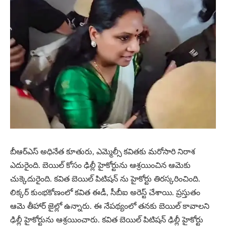
బీఆర్ఎస్ అధినేత కూతురు, ఎమ్మెల్సీ కవితకు మరోసారి నిరాశ
ఎదురైంది. బెయిల్ కోసం ఢిల్లీ హైకోర్టును ఆశ్రయించిన ఆమెకు
చుక్కెదురైంది. కవిత బెయిల్ పిటిషన్ ను హైకోర్టు తిరస్కరించింది.
లిక్కర్ కుంభకోణంలో కవిత ఈడీ, సీబీఐ అరెస్ట్ చేశాయి. ప్రస్తుతం
ఆమె తీహార్ జైల్లో ఉన్నారు. ఈ నేపథ్యంలో తనకు బెయిల్ కావాలని
ఢిల్లీ హైకోర్టును ఆశ్రయించారు. కవిత బెయిల్ పిటిషన్ ఢిల్లీ హైకోర్టు