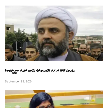
హిజ్బొల్లా మరో టాప్‌ కమాండర్‌ నబిల్‌ కౌక్‌ హతం
September 29, 2024