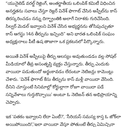
“యునైటెడ్ వరల్డ్ రెజ్లింగ్, అంతర్జాతీయ ఒలింపిక్ కమిటీ విధించిన
అనర్హతను సవాలు చేస్తూ రెజ్లర్ వినేశ్ ఫొగాట్ చేసిన అప్పీల్‌ను కాస్‌
తిరస్కరించడం నన్ను దిగ్భ్రాంతికి అలాగే నిరాశకు గురిచేసింది.
సిల్వర్ మెడల్ ఇవ్వాలని వినేశ్‌ చేసిన అభ్యర్థనను తోసిపుచ్చుతూ
కాస్‌ ఆగస్టు 14న తీర్పును ఇచ్చింది” అని భారత ఒలింపిక్ సంఘం
అధ్యక్షురాలు పీటీ ఉష తాజాగా ఒక ప్రకటనలో పేర్కొన్నారు.
అయితే వినేశ్ అప్పీలుపై తీర్పు ఆలస్యం అవుతుండడం వల్ల సోషల్
మీడియాలో తీవ్ర అసంతృప్తి వ్యక్తం చేస్తున్నారు. తీర్పు ఎందుకు
వాయిదా పడుతుందో అర్థంకావడం లేదంటూ నెటిజన్లు కామెంట్లు
చేశారు. ‘వినేశ్‌ ఫొగాట్ కేసు తీర్పును కాస్‌ మళ్లీ వాయిదా వేసింది.
దీనిని చూస్తుంటే సినిమాల్లో కోర్టుల్లాగా రోజూ వాయిదా పడే
సన్నివేళాలు గుర్తుకొచ్చాయి’ అంటూ ఓ నెటిజన్ తన అభిప్రాయాన్ని
చెప్పారు.
ఇక ‘పతకం ఇవ్వాలని లేదా ఏంటీ?’, ‘సీరియస్ సమస్య కాస్త ఓ జోక్​లా
అయిపోయింది!’,’ఇలా వాయిదా వేస్తూ పోతుంటే తీర్పు ఏమిచ్చినా