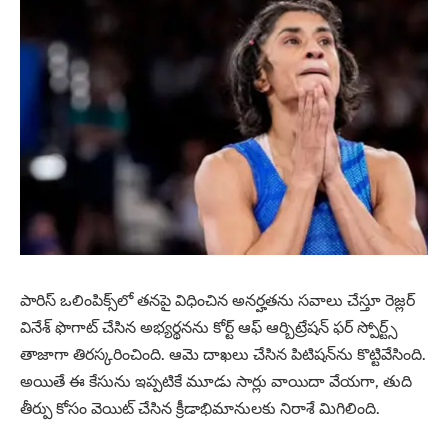
పారిస్ ఒలింపిక్స్​లో తనపై విధించిన అనర్హతను సవాలు చేస్తూ రెజ్లర్
వినేశ్‌ ఫొగాట్‌ చేసిన అభ్యర్థనను కోర్ట్‌ ఆఫ్‌ ఆర్బిట్రేషన్‌ ఫర్‌ స్పోర్ట్స్‌
తాజాగా తిరస్కరించింది. ఆమె దాఖలు చేసిన పిటిషన్‌ను కొట్టివేసింది.
అయితే ఈ కేసును ఇప్పటికే మూడు సార్లు వాయిదా వేయగా, తుది
తీర్పు కోసం వెయిట్ చేసిన క్రీడాభిమానులకు నిరాశే మిగిలింది.