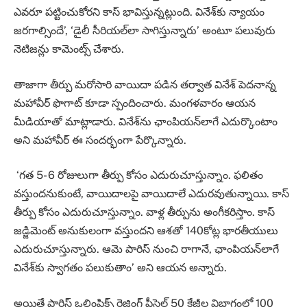
ఎవరూ పట్టించుకోరని కాస్‌ భావిస్తున్నట్లుంది. వినేశ్‌కు న్యాయం
జరగాల్సిందే’, ‘డైలీ సీరియల్​లా సాగిస్తున్నారు’ అంటూ పలువురు
నెటిజన్లు కామెంట్స్ చేశారు.
తాజాగా తీర్పు మరోసారి వాయిదా పడిన తర్వాత వినేశ్ పెదనాన్న
మహావీర్ ఫొగాట్​ కూడా స్పందించారు. మంగళవారం ఆయన
మీడియాతో మాట్లాడారు. వినేశ్​ను ఛాంపియన్​లాగే ఎదుర్కొంటాం
అని మహావీర్ ఈ సందర్భంగా పేర్కొన్నారు.
‘గత 5- 6 రోజులుగా తీర్పు కోసం ఎదురుచూస్తున్నాం. ఫలితం
వస్తుందనుకుంటే, వాయిదాలపై వాయిదాలే ఎదురవుతున్నాయి. కాస్
తీర్పు కోసం ఎదురుచూస్తున్నాం. వాళ్ల తీర్పును అంగీకరిస్తాం. కాస్​
జడ్జిమెంట్ అనుకులంగా వస్తుందని ఆశతో ​140కోట్ల భారతీయులు
ఎదురుచూస్తున్నారు. ఆమె పారిస్ నుంచి రాగానే, ఛాంపియన్​లాగే
వినేశ్​కు స్వాగతం పలుకుతాం’ అని ఆయన అన్నారు.
అయితే పారిస్ ఒలింపిక్స్‌ రెజ్లింగ్‌ ఫ్రీస్టైల్ 50 కేజీల విభాగంలో 100