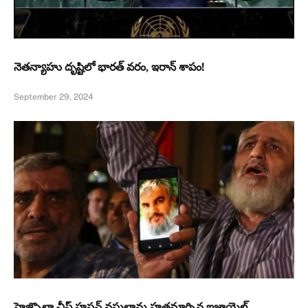
నెతన్యాహు దృష్టిలో భారత్ వరం, ఇరాన్ శాపం!
September 29, 2024
హెజ్బొల్లా చీఫ్ హసన్ నస్రుల్లాను హతమార్చిన ఇజ్రాయెల్