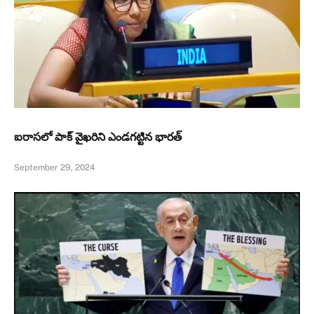
ఐరాసలో పాక్ వైఖరిని ఎండగట్టిన భారత్
September 29, 2024