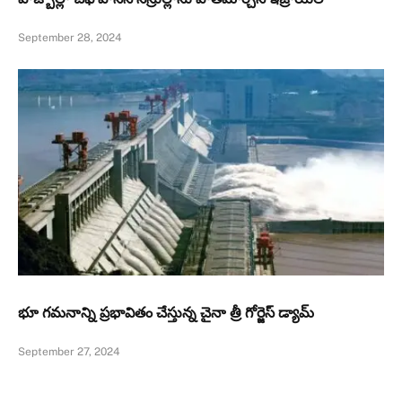
September 28, 2024
భూ గమనాన్ని ప్రభావితం చేస్తున్న చైనా త్రీ గోర్జెస్‌ డ్యామ్‌
September 27, 2024