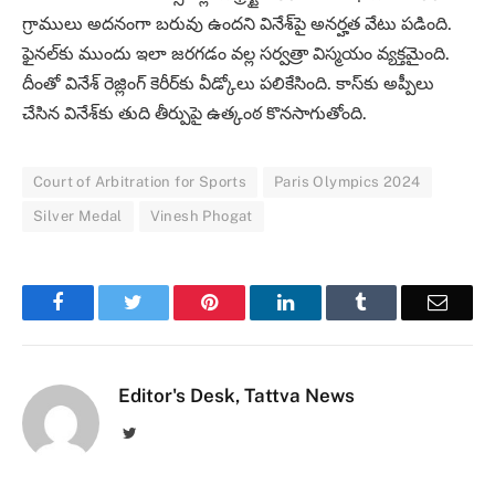
గ్రాములు అదనంగా బరువు ఉందని వినేశ్‌పై అనర్హత వేటు పడింది.
ఫైనల్‌కు ముందు ఇలా జరగడం వల్ల సర్వత్రా విస్మయం వ్యక్తమైంది.
దీంతో వినేశ్‌ రెజ్లింగ్‌ కెరీర్‌కు వీడ్కోలు పలికేసింది. కాస్‌కు అప్పీలు
చేసిన వినేశ్‌కు తుది తీర్పుపై ఉత్కంఠ కొనసాగుతోంది.
Court of Arbitration for Sports
Paris Olympics 2024
Silver Medal
Vinesh Phogat
Facebook
Twitter
Pinterest
LinkedIn
Tumblr
Email
Editor's Desk, Tattva News
Twitter