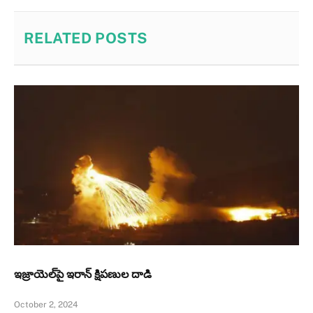
RELATED
POSTS
ఇజ్రాయెల్‌పై ఇరాన్ క్షిపణుల దాడి
October 2, 2024