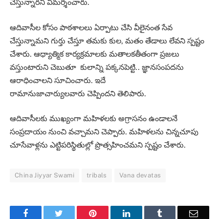
చేస్తున్నారని విమర్శించారు.
ఆదివాసీల కోసం పాఠశాలలు ఏర్పాటు చేసి వీలైనంత సేవ
చేస్తున్నామని గుర్తు చేస్తూ తమకు కుల, మతం తేడాలు లేవని స్పష్టం
చేశారు. ఆధ్యాత్మిక కార్యక్రమాలకు మతాలకతీతంగా ప్రజలు
వస్తుంటారుని చెబుతూ కులాన్ని పక్కనపెట్టి.. జ్ఞానసంపదను
ఆరాధించాలని సూచించారు. ఇదే
రామానుజాచార్యులవారు చెప్పిందని తెలిపారు.
ఆదివాసీలకు ముఖ్యంగా మహిళలకు అగ్రాసనం ఉండాలనే
సంప్రదాయం నుంచి వచ్చామని చెప్పారు. మహిళలను చిన్నచూపు
చూసేవాళ్లను ఎట్టిపరిస్థితుల్లో ప్రొత్సహించమని స్పష్టం చేశారు.
China Jiyyar Swami
tribals
Vana devatas
Facebook
Twitter
Pinterest
LinkedIn
Tumblr
Email