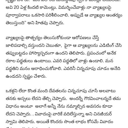
అవి 20 ఏళ్ల కిందటి కామెంట్లు. విమర్శించేవాళ్లు నా వ్యాఖ్యలపై
పూర్వాపరాలు ఒకసారి పరిశీలించాలి. అప్పుడే ఆ వ్యాఖ్యల ఆంతర్యం
తెలుస్తుంది” అని హితవు చెప్పారు.
వ్యాఖ్యలపై తాత్పర్యం తెలుసుకోకుండా ఆరోపణలు చేస్తే
జాలిపడాల్సి వస్తుందని చెబుతూ, పైగా ఆ వ్యాఖ్యలను ఎడిటింగ్‌ చేసి
తప్పుబట్టడం హాస్యాస్పదంగా ఉందని తెలిపారు. ప్రపంచంలో అనేక
రకాల పద్ధతులు ఉంటాయి. ఎవరి పద్ధతిలో వాళ్లు ఉండాలి. మన
పద్ధతిని మనం ఆరాధించుకోవాలి. ఎవరినీ చిన్నచూపు చూడం అనేది
ఉండదని స్పష్టం చేశారు.
ఒకళ్లని లేదా కొంత మంది దేవతలను చిన్నచూపు చూసే అలవాటు
తనకు అస్సలు లేదని తేల్చి చెప్పారు. అందర్నీ గౌరవించాలన్నదే తమ
విధానం అంటూ అలాగే అన్నీ నేను నమ్మాల్సిన అవసరం కూడా
లేదని చెప్పారు. . వివాదంపై వారికే వదిలేస్తున్నా అని చినజీయర్‌
స్వామి తెలిపారు. అయితే కొందరు సొంత లాభం కోసమే వివాదం