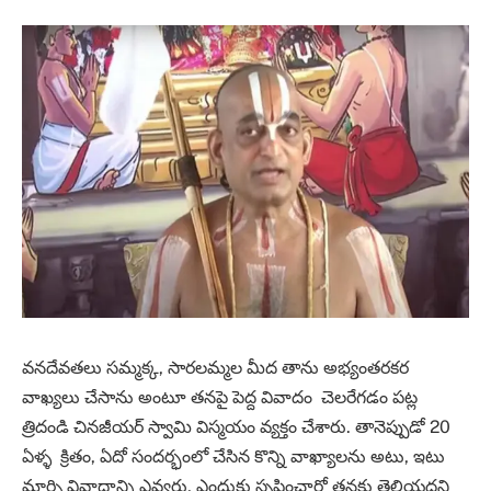
వనదేవతలు సమ్మక్క, సారలమ్మల మీద తాను అభ్యంతరకర
వాఖ్యలు చేసాను అంటూ తనపై పెద్ద వివాదం చెలరేగడం పట్ల
త్రిదండి చినజీయర్‌ స్వామి విస్మయం వ్యక్తం చేశారు. తానెప్పుడో 20
ఏళ్ళ క్రితం, ఏదో సందర్భంలో చేసిన కొన్ని వాఖ్యాలను అటు, ఇటు
మార్చి వివాదాన్ని ఎవ్వరు, ఎందుకు సృష్టించారో తనకు తెలియదని