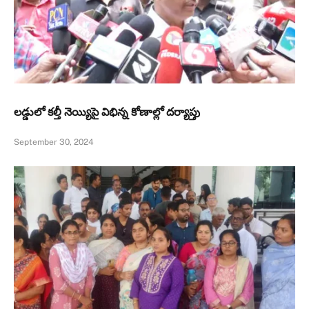
లడ్డులో కల్తీ నెయ్యిపై విభిన్న కోణాల్లో దర్యాప్తు
September 30, 2024