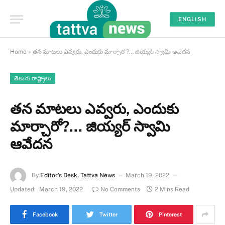
ENGLISH
Home
»
తన మాటలు ఎవ్వరు, ఎందుకు మార్చారో?… జియ్యర్ స్వామి ఆవేదన
తెలుగు రాష్ట్రాలు
తన మాటలు ఎవ్వరు, ఎందుకు
మార్చారో?… జియ్యర్ స్వామి
ఆవేదన
By
Editor's Desk, Tattva News
March 19, 2022
Updated:
March 19, 2022
No Comments
2 Mins Read
Facebook
Twitter
Pinterest