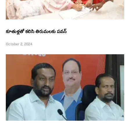
కూతుళ్ల‌తో క‌లిసి తిరుమ‌లకు పవన్‌
October 2, 2024