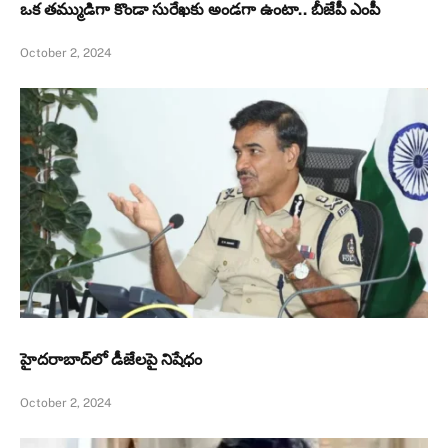
ఒక తమ్ముడిగా కొండా సురేఖకు అండగా ఉంటా.. బీజేపీ ఎంపీ
October 2, 2024
హైదరాబాద్‌లో డీజేలపై నిషేధం
October 2, 2024