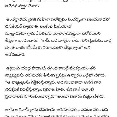
ఆవేదన వ్యక్తం చేశారు.
అంతర్జాతీయ వైదిక మహిళా దినోత్సవం సందర్భంగా విజయవాడలో
చినజీయర్‌ స్వామి ఈ అంశంపై మీడియాతో
మాట్లాడుతూ గ్రామదేవతలను తూలనాడినట్లుగా ఆరోపణలని
తీవ్రంగా ఖండించారు. “కానీ, అది వాస్తవం కాదు. పనికట్టుకుని.. వాళ్ల
సొంత లాభం కోసమే కొందరు ఇదంతా చేస్తున్నారు” అని
ఆరోపించారు.
ఉక్రెయిన్‌ యుద్ధ హడావిడి తగ్గింది కాబట్టే పనికట్టుకుని తన
వ్యాఖ్యలను తెర మీదకు తీసుకొచ్చినట్లు ఉన్నారని ఎద్దేవా చేశారు.
“ఆ వ్యాఖ్యలను వక్రీకరిస్తున్నారు. అది సబబాకాదా అనేది వారి
విచక్షణకే వదిలేస్తున్నాం. సమాజ హితం లేని వాళ్లే ఇలాంటి
ప్రచారాలకు పూనుకుంటున్నారు” అంటూ విచారం వ్యక్తం చేశారు.
తాను ఆదివాసీ గ్రామ దేవతలను అవమానపరిచాననడం సరికాదని
స్పష్టం చేశారు. “మేం ఎలాంటి దురుద్దేశపూర్వక కామెంట్లు చేయలేదు.