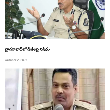
హైదరాబాద్‌లో డీజేలపై నిషేధం
October 2, 2024