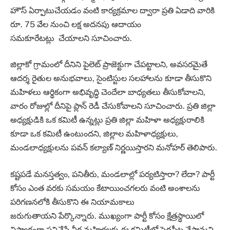
హౌస్‌ ఏర్పాటుచేయడం వంటి కార్యక్రమాల ద్వారా ప్రతి ఏడాది వారికి
రూ. 75 వేల నుంచి లక్ష అదనపు ఆదాయం
సమకూరేటట్లు చేయాలని సూచించారు.
జిల్లాకో గ్రామంలో దీనిని పైలెట్‌ ప్రాజెక్టుగా చేపట్టాలని, అవసరమైతే
ఆదర్శ రైతుల అనుభవాలు, సైంటిస్టుల సలహాలను కూడా తీసుకొని
మహిళలు ఆర్థికంగా అభివృద్ధి చెందేలా బాధ్యతలు తీసుకోవాలని,
వారం రోజుల్లో దీనిపై ప్లాన్‌ రెడీ చేసుకోవాలని సూచించారు. ప్రతి జిల్లా
అధ్యక్షుడికి ఒక కమిటీ ఉన్నట్లు ప్రతి జిల్లా మహిళా అధ్యక్షురాలికి
కూడా ఒక కమిటీ ఉంటుందని, జిల్లాల మహిళాధ్యక్షులు,
మండలాధ్యక్షులను పవన్‌ కల్యాణ్‌ నిర్ణయిస్తారని మనోహర్‌ తెలిపారు.
కష్టపడే మనస్తత్వం, పనితీరు, మండలాల్లో పర్యటిస్తారా? లేదా? పార్టీ
కోసం ఎంత వరకు సమయం కేటాయించగలరు వంటి అంశాలను
పరిగణనలోకి తీసుకొని ఈ నియామకాలు
జరుగుతాయని పేర్కొన్నారు. ముఖ్యంగా పార్టీ కోసం క్షేత్రస్థాయిలో
నిస్వార్థంగా పనిచేసే వీర మహిళలకు ఈ కమిటీల్లో పెద్దపీట వేస్తామని