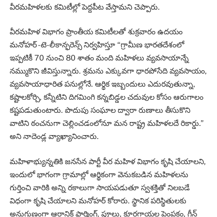
వీరమహిళలకు కమిటీల్లో పెద్దపీట వేస్తామని చెప్పారు.
వీరమహిళ విభాగం ప్రాంతీయ కమిటీలతో శుక్రవారం ఉదయం
మనోహర్‌ -టె-లీకాన్ఫరెన్స్‌ నిర్వహిస్తూ “గ్రామీణ భారతదేశంలో
ఇప్పటికీ 70 నుంచి 80 శాతం మంది మహిళలు వ్యవసాయాన్నే
నమ్ముకొని జీవిస్తున్నారు. శ్రమను ఎక్కువగా ధారపోసేది వ్యవసాయం,
వ్యవసాయాధారిత పనుల్లోనే. ఆర్థిక ఇబ్బందులు ఎదురవుతున్నా,
కష్టాలకోర్చి, కన్నీటిని దిగమింగి కన్నబిడ్డల చదువుల కోసం ఆరుగాలం
కష్టపడుతుంటారు. పొదుపు సంఘాల ద్వారా రుణాలు తీసుకొని
వాటిని ఠంచనుగా చెల్లించడంలోనూ మన రాష్ట్ర మహిళలదే రికార్డు.”
అని నాదెండ్ల వ్యాఖ్యానించారు.
మహిళాభ్యున్నతికి జనసేన పార్టీ వీర మహిళ విభాగం కృషి చేయాలని,
ఇందులో భాగంగా గ్రామాల్లో ఆర్థికంగా వెనుకబడిన మహిళలను
గుర్తించి వారికి అన్ని రకాలుగా సాయపడుతూ స్వశక్తితో నిలబడే
విధంగా కృషి చేయాలని మనోహర్‌ కోరారు. స్థానిక పరిస్థితులకు
అనుగుణంగా ఆర్గానిక్‌ ఫార్మింగ్‌, పూలు, కూరగాయల పెంపకం, గ్రీన్‌