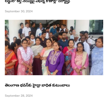
లడ్డులో కల్తీ నెయ్యిపై విభిన్న కోణాల్లో దర్యాప్తు
September 30, 2024
తెలంగాణ భవన్‌కు హైడ్రా బాధిత కుటుంబాలు
September 28, 2024