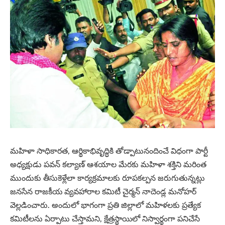
మహిళా సాధికారత, ఆర్థికాభివృద్ధికి తోడ్పాటునందించే విధంగా పార్టీ
అధ్యక్షుడు పవన్‌ కల్యాణ్‌ ఆశయాల మేరకు మహిళా శక్తిని మరింత
ముందుకు తీసుకెళ్లేలా కార్యక్రమాలకు రూపకల్పన జరుగుతున్నట్లు
జనసేన రాజకీయ వ్యవహారాల కమిటీ చైర్మన్ నాదెండ్ల మనోహర్
వెల్లడించారు. అందులో భాగంగా ప్రతి జిల్లాలో మహిళలకు ప్రత్యేక
కమిటీలను ఏర్పాటు చేస్తామని, క్షేత్రస్థాయిలో నిస్వార్థంగా పనిచేసే