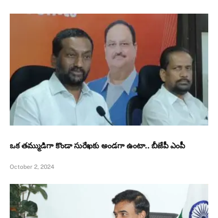
ఒక తమ్ముడిగా కొండా సురేఖకు అండగా ఉంటా.. బీజేపీ ఎంపీ
October 2, 2024