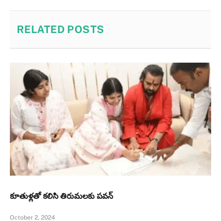
RELATED
POSTS
కూతుళ్ల‌తో క‌లిసి తిరుమ‌లకు పవన్‌
October 2, 2024