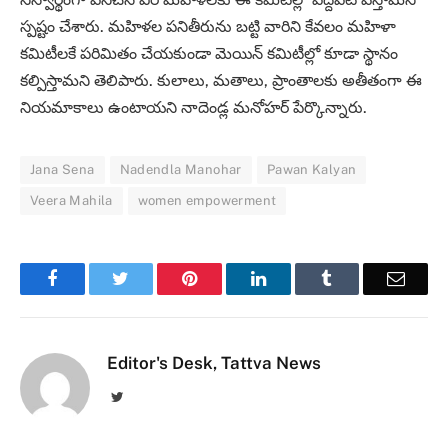
స్పష్టం చేశారు. మహిళల పనితీరును బట్టి వారిని కేవలం మహిళా
కమిటీలకే పరిమితం చేయకుండా మెయిన్‌ కమిటీల్లో కూడా స్థానం
కల్పిస్తామని తెలిపారు. కులాలు, మతాలు, ప్రాంతాలకు అతీతంగా ఈ
నియమాకాలు ఉంటాయని నాదెండ్ల మనోహర్‌ పేర్కొన్నారు.
Jana Sena
Nadendla Manohar
Pawan Kalyan
Veera Mahila
women empowerment
Facebook
Twitter
Pinterest
LinkedIn
Tumblr
Email
Editor's Desk, Tattva News
Twitter