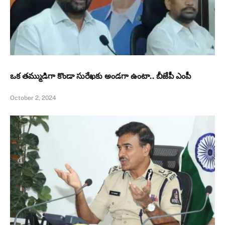
ఒక తమ్ముడిగా కొండా సురేఖకు అండగా ఉంటా.. బీజేపీ ఎంపీ
October 2, 2024