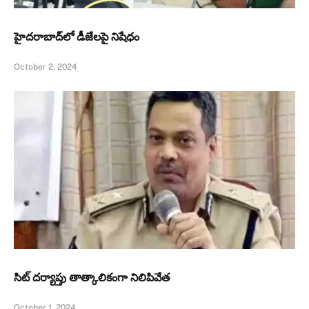
హైదరాబాద్‌లో డీజేలపై నిషేధం
October 2, 2024
సిట్‌ దర్యాప్తు తాత్కాలికంగా నిలిపివేత
October 1, 2024