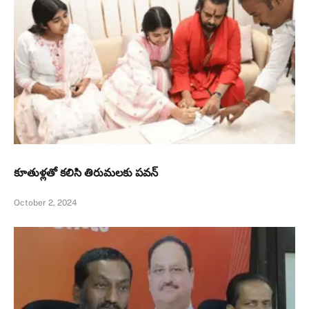
కూతుళ్ల‌తో క‌లిసి తిరుమ‌లకు పవన్‌
October 2, 2024