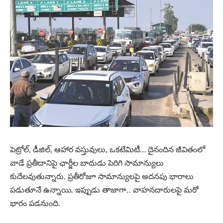
పెట్రోల్‌, డీజిల్‌, ఆహార వస్తువులు, ఒకటేమిటీ… దైనందిన జీవితంలో
వాడే ప్రతీదానిపై ఛార్జీల బాదుడు పెరిగి సామాన్యులు
కుదేలవుతున్నారు. ప్రతీరోజూ సామాన్యులపై అదనపు భారాలు
పడుతూనే ఉన్నాయి. ఇప్పుడు తాజాగా.. వాహనదారులపై మరో
భారం పడనుంది.