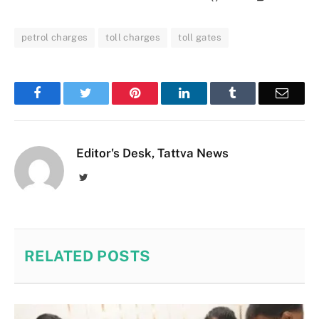
petrol charges
toll charges
toll gates
Facebook
Twitter
Pinterest
LinkedIn
Tumblr
Email
Editor's Desk, Tattva News
Twitter
RELATED
POSTS