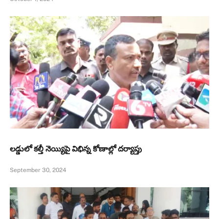
లడ్డులో కల్తీ నెయ్యిపై విభిన్న కోణాల్లో దర్యాప్తు
September 30, 2024