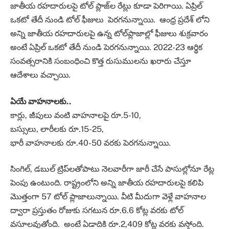
జాతీయ రహదారులపై టోల్‌ ప్లాజ్‌ల రేట్లు కూడా పెరిగాయి. ఏప్రిల్‌
ఒకటో తేదీ నుండి టోల్‌ ఫీజులు పెరగనున్నాయి. ఆంధ్ర ప్రదేశ్ లోని
అన్ని జాతీయ రహదారులపై ఉన్న టోల్‌ప్లాజాల్లో ఫీజులు శుక్రవారం
అంటే ఏప్రిల్‌ ఒకటో తేదీ నుండి పెరగనున్నాయి. 2022-23 ఆర్థిక
సంవత్సరానికి సంబంధించి కొత్త రుసుములను ఖరారు చేస్తూ
ఆదేశాలు వచ్చాయి.
ఏయే వాహనాలకు..
కార్లు, జీపులు వంటి వాహనాలపై రూ.5-10,
బస్సులు, లారీలకు రూ.15-25,
భారీ వాహనాలకు రూ.40-50 వరకు పెరగనున్నాయి.
సింగిల్‌, డబుల్‌ ట్రిప్‌లతోపాటు నెలవారీగా జారీ చేసే పాసుల్లోనూ రేట్ల
పెంపు ఉంటుంది. రాష్ట్రంలోని అన్ని జాతీయ రహదారులపై కలిపి
మొత్తంగా 57 టోల్‌ ప్లాజాలున్నాయి. వీటి మీదుగా వెళ్లే వాహనాల
ద్వారా ప్రస్తుతం రోజుకు సగటున రూ.6.6 కోట్ల వరకు టోల్‌
వసూలవుతోంది. అంటే ఏడాదికి రూ.2,409 కోట్ల వరకు వస్తోంది.