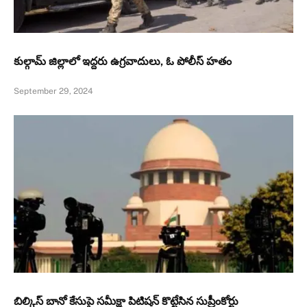
కుల్గామ్‌ జిల్లాలో ఇద్దరు ఉగ్రవాదులు, ఓ పోలీస్ హతం
September 29, 2024
బిల్కిస్ బానో కేసుపై సమీక్షా పిటిషన్ కొట్టేసిన సుప్రీంకోర్టు