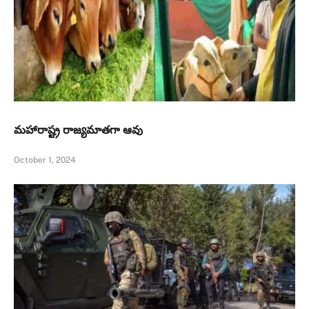
మహారాష్ట్ర రాజ్యమాతగా ఆవు
October 1, 2024