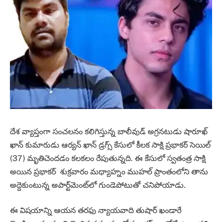
దేశ వ్యాప్తంగా సంచలనం కలిగిస్తున్న బాలీవుడ్ అగ్రనటుడు షారూఖ్
ఖాన్ కుమారుడు ఆర్యన్ ఖాన్ డ్రగ్స్ కేసులో కీలక సాక్షి ప్రభాకర్ సెయిల్
(37) మృతిచెందడం కలకలం రేపుతున్నది. ఈ కేసులో స్వతంత్ర సాక్షి
అయిన ప్రభాకర్ శుక్రవారం మధ్యాహ్నం ముహల్ ప్రాంతంలోని తాను
అద్దెకుంటున్న అపార్ట్‌మెంట్‌లో గుండెపోటుతో చనిపోయాడు.
ఈ విషయాన్ని ఆయన తరఫు న్యాయవాది తుషార్ ఖండారే