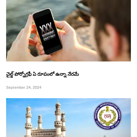
చైల్డ్ పోర్నోగ్రఫీ ఏ రూపంలో ఉన్నా నేరమే
September 24, 2024