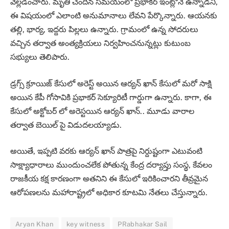
వెల్లడించారు. మృతి చెందిన సమయంలో ప్రభాకర్ ఇంట్లోనే ఉన్నాడని,
ఈ విషయంలో ఎలాంటి అనుమానాలు లేవని పేర్కొన్నారు. ఆయనకు
తల్లి, భార్య, ఇద్దరు పిల్లలు ఉన్నారు. గ్రామంలో ఉన్న సోదరులు
వచ్చిన తర్వాత అంత్యక్రియలు నిర్వహించనున్నట్లు కుటుంబ
సభ్యులు తెలిపారు.
డ్రగ్స్ క్రూయిజ్ కేసులో అరెస్ట్ అయిన ఆర్యన్ ఖాన్ కేసులో మరో సాక్షి
అయిన కేపీ గోసావికి ప్రభాకర్ సెక్యూరిటీ గార్డుగా ఉన్నారు. కాగా, ఈ
కేసులో అక్టోబర్ లో అరెస్టయిన ఆర్యన్ ఖాన్.. మూడు వారాల
తర్వాత బెయిల్ పై విడుదలయ్యాడు.
అయితే, ఇప్పటి వరకు ఆర్యన్ ఖాన్ పాత్రపై నిర్దుష్టంగా ఎటువంటి
సాక్ష్యాధారాలు ముందుంచలేక పోతున్న కేంద్ర దర్యాప్తు సంస్థ, కేవలం
రాజకీయ కక్ష కారణంగా అతనిని ఈ కేసులో ఇరికించారని తీవ్రమైన
ఆరోపణలను మహారాష్ట్రలో అధికార కూటమి నేతలు చేస్తున్నారు.
Aryan Khan
key witness
PRabhakar Sail