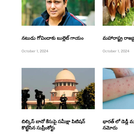
నటుడు గోవిందాకు బుల్లెట్ గాయం
మహారాష్ట్ర రా
October 1, 2024
October 1, 2024
బిల్కిస్ బానో కేసుపై సమీక్షా పిటిషన్
భారత్ లో డెడ్లీ 
కొట్టేసిన సుప్రీంకోర్టు
నమోదు