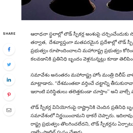
ఆరాధనా స్థలాల్లో లౌడ్ స్పీకర్ల అంశంపై చర్చించేందు
SHARE
తర్వాత, దేశవ్యాప్తంగా మతపరమైన ప్రదేశాల్లో లౌడ్ స్
ప్రభుత్వం రూపొందించాలని మహారాష్ట్ర ప్రభుత్వం కోరిం
కలవడానికి ప్రతినిధి బృందం వెళ్లనున్నట్లు కూడా తెలిపిం
సమావేశం అనంతరం మహారాష్ట్ర హోం మంత్రి దిలీప్ వాల్
మాట్లాడారు. “దేశమంతటా వర్తించే చట్టాన్ని తీసుకురావాల
ఇలాంటి పరిస్థితులు తలెత్తకుండా చూస్తాం’’ అని వాల్సే ప
లౌడ్ స్పీకర్ల వినియోగంపై రాష్ట్రానికి చెందిన ప్రతినిధ
సమావేశంలో నిర్ణయించామని థాకరే చెప్పారు. ఇదిలావుం
రాష్ట్ర ప్రభుత్వం తొలగించలేదని, లౌడ్ స్పీకర్లను ఏర్
వాల్సే-పాటిల్ స్పష్టం చేశారు.