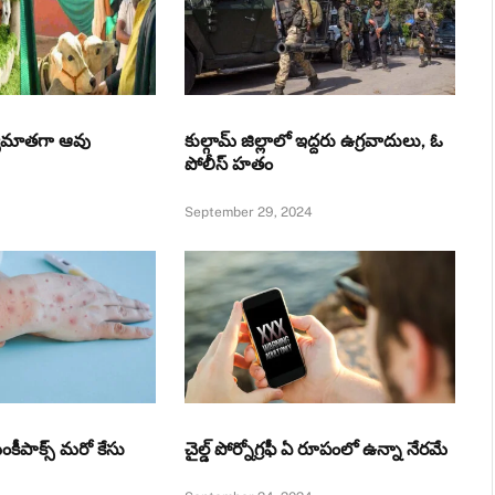
జ్యమాతగా ఆవు
కుల్గామ్‌ జిల్లాలో ఇద్దరు ఉగ్రవాదులు, ఓ
పోలీస్ హతం
September 29, 2024
మంకీపాక్స్ మరో కేసు
చైల్డ్ పోర్నోగ్రఫీ ఏ రూపంలో ఉన్నా నేరమే