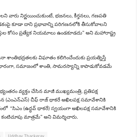
ాలని వారు నిర్ణయించుకుంటే, భజనలు, కీర్తనలు, గణపతి
ంపై కూడా దాని ప్రభావాన్ని పరిగణనలోకి తీసుకోవాలని
వ్యక్తుల కోసం ప్రత్యేక నియమాలు ఉండకూడదు” అని మహారాష్ట్ర
ా శాంతిభద్రతలకు విఘాతం కలిగించేందుకు ప్రయత్నిస్తే
ారంగా, సమాజంలో శాంతి, సామరస్యాన్ని కాపాడుకోవడమే
ంతరం వ్యక్తం చేసిన మాజీ ముఖ్యమంత్రి, ప్రతిపక్ష
ేన (ఎంఎన్ఎస్) చీఫ్ రాజ్ థాకరే అఖిలపక్ష సమావేశానికి
ంలో “సిఎం (ఉద్ధవ్ థాకరే) స్వయంగా అఖిలపక్ష సమావేశానికి
ి కంటిచూపు మాత్రమే” అని విమర్శిచారు.
a
Uddhav Thackeray