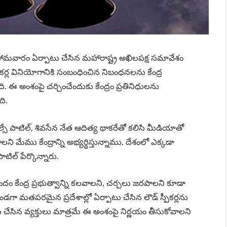
కు సోమవారం ఏర్పాటు చేసిన మహారాష్ట్ర అఖిలపక్ష సమావేశం
పీకర్ల వినియోగానికి సంబంధించిన నిబంధనలను కేంద్ర
ది. ఈ అంశంపై చర్చించేందుకు కేంద్రం ప్రతినిధులను
ది.
సే పాటిల్, శివసేన నేత ఆదిత్య థాకరేతో కలిసి మీడియాతో
ని మేము కేంద్రాన్ని అభ్యర్థిస్తున్నాము. దేశంలో ఎక్కడా
ాటిల్ పేర్కొన్నారు.
ి బృందం కేంద్ర ప్రభుత్వాన్ని కలవాలని, చర్చలు జరపాలని కూడా
డగా మతపరమైన ప్రదేశాల్లో ఏర్పాటు చేసిన లౌడ్ స్పీకర్లను
పాటు చేసిన వ్యక్తులు మాత్రమే ఈ అంశంపై నిర్ణయం తీసుకోవాలని