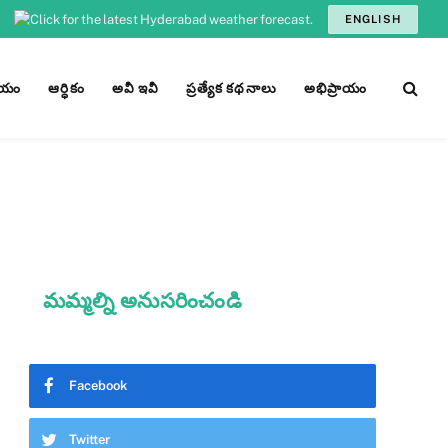
ENGLISH
ీయం
ఆర్ధికం
అవీ ఇవీ
ప్రత్యేక కథనాలు
అభిప్రాయం
మమ్మల్ని అనుసరించండి
Facebook
Twitter