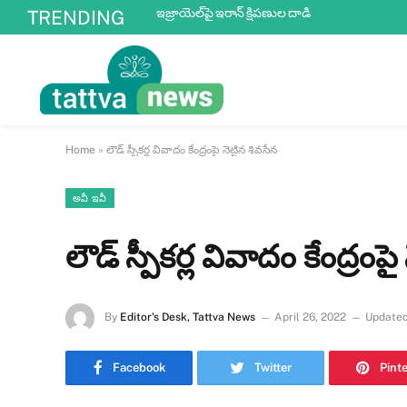
ఇజ్రాయెల్‌పై ఇరాన్ క్షిపణుల దాడి
TRENDING
Home
»
లౌడ్ స్పీకర్ల వివాదం కేంద్రంపై నెట్టిన శివసేన
అవీ ఇవీ
లౌడ్ స్పీకర్ల వివాదం కేంద్రంప
By
Editor's Desk, Tattva News
April 26, 2022
Updated
Facebook
Twitter
Pint