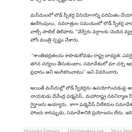
మసీదులలో లౌడ్ స్పీకర్ల వినియోగాన్ని పరిమితం చేయ
ఊరేగింపులు, నవరాత్రుల సమయంలో లౌడ్ స్పీకర్ల వాడక
వాల్సే-పాటిల్ తెలిపారు. “వేర్వేరు వర్గాలకు చెందిన 
హోం మంత్రి స్పష్టం చేశారు.
“శాంతిభద్రతలను కాపాడుకోవడం రాష్ట్ర బాధ్యత. ఎవరైన
తగిన చర్యలు తీసుకుంటాం. సమావేశంలో మా చర్చ ఆధ
ప్రధానం అని అంగీకరించాము’’ అని వివరించారు.
అయితే మసీదుల్లో లౌడ్ స్పీకర్లను ఉపయోగించడంపై అభ్య
నాయకుడు దేవేంద్ర ఫడ్నవిస్, మహారాష్ట్ర నవనిర్మాణ స
గైర్హాజరు అయ్యారు. కాగా ఫడ్నవీస్ విలేకరుల సమావేశ
హాజరు కానప్పుడు, సమావేశానికి ప్రయోజనం లేదు. ఇద
Devendra Fadnavis
Loud Speakers row
Shiva Sen