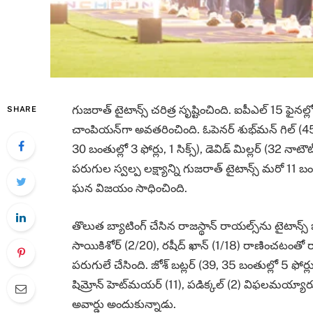
గుజరాత్‌ టైటాన్స్‌ చరిత్ర సృష్టించింది. ఐపీఎల్‌ 15 ఫై
SHARE
చాంపియన్‌గా అవతరించింది. ఓపెనర్‌ శుభ్‌మన్‌ గిల్‌ (45 నాట
30 బంతుల్లో 3 ఫోర్లు, 1 సిక్స్‌), డెవిడ్‌ మిల్లర్‌ (32 నాట
పరుగుల స్వల్ప లక్ష్యాన్ని గుజరాత్‌ టైటాన్స్‌ మరో 11 
ఘన విజయం సాధించింది.
తొలుత బ్యాటింగ్‌ చేసిన రాజస్థాన్‌ రాయల్స్‌ను టైటాన్స్‌ బౌలర
సాయికిశోర్‌ (2/20), రషీద్‌ ఖాన్‌ (1/18) రాణించటంతో రాజ
పరుగులే చేసింది. జోశ్‌ బట్లర్‌ (39, 35 బంతుల్లో 5 ఫోర
షిమ్రోన్‌ హెట్‌మయర్‌ (11), పడిక్కల్‌ (2) విఫలమయ్యారు. టై
అవార్డు అందుకున్నాడు.