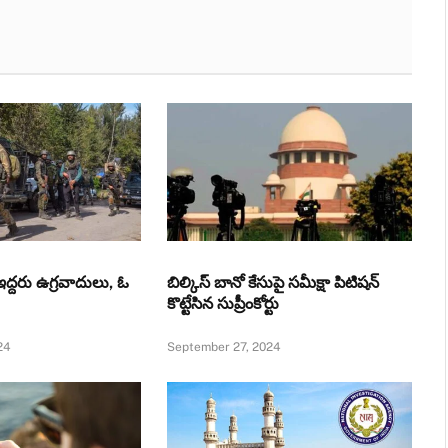
ో ఇద్దరు ఉగ్రవాదులు, ఓ
బిల్కిస్ బానో కేసుపై సమీక్షా పిటిషన్
కొట్టేసిన సుప్రీంకోర్టు
24
September 27, 2024