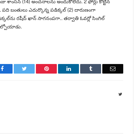
 సంజు శాంసన్‌ (14) అంచనాలను అందుకోలేదు. 2 ఫోర్లు కొట్టిన
ాడు. పది బంతులు ఎదుర్కొన్న పడిక్కల్‌ (2) దారుణంగా
క్కల్‌ను రషీద్‌ ఖాన్‌ సాగనంపగా.. తర్వాతి ఓవర్లో సింగిల్‌
 కోల్పోయాడు.
Facebook
Twitter
Pinterest
LinkedIn
Tumblr
Email
Twitte