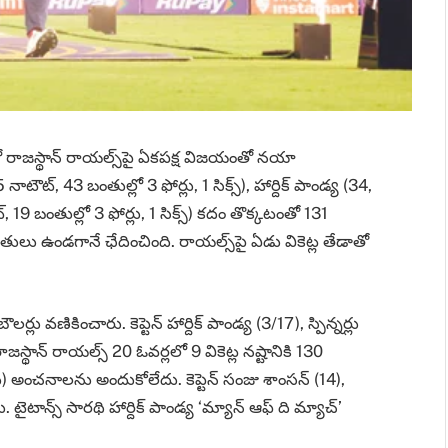
నల్లో రాజస్థాన్‌ రాయల్స్‌పై ఏకపక్ష విజయంతో నయా
ౌట్‌, 43 బంతుల్లో 3 ఫోర్లు, 1 సిక్స్‌), హార్దిక్‌ పాండ్య (34,
ౌట్‌, 19 బంతుల్లో 3 ఫోర్లు, 1 సిక్స్‌) కదం తొక్కటంతో 131
బంతులు ఉండగానే ఛేదించింది. రాయల్స్‌పై ఏడు వికెట్ల తేడాతో
్లు వణికించారు. కెప్టెన్‌ హార్దిక్‌ పాండ్య (3/17), స్పిన్నర్లు
స్థాన్‌ రాయల్స్‌ 20 ఓవర్లలో 9 వికెట్ల నష్టానికి 130
్లు) అంచనాలను అందుకోలేదు. కెప్టెన్‌ సంజు శాంసన్‌ (14),
టాన్స్‌ సారథి హార్దిక్‌ పాండ్య ‘మ్యాన్‌ ఆఫ్‌ ది మ్యాచ్‌’