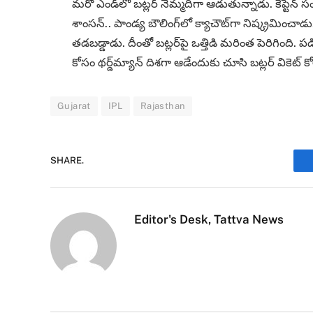
మరో ఎండ్‌లో బట్లర్‌ నెమ్మదిగా ఆడుతున్నాడు. కెప్టెన్‌
శాంసన్‌.. పాండ్య బౌలింగ్‌లో క్యాచౌట్‌గా నిష్క్రమించ
తడబడ్డాడు. దీంతో బట్లర్‌పై ఒత్తిడి మరింత పెరిగింది. పడి
కోసం థర్డ్‌మ్యాన్‌ దిశగా ఆడేందుకు చూసి బట్లర్‌ వికెట్‌
Gujarat
IPL
Rajasthan
SHARE.
Editor's Desk, Tattva News