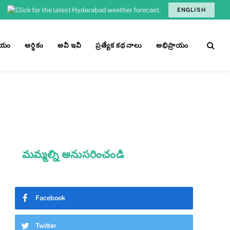
ENGLISH
ీయం
ఆర్ధికం
అవీ ఇవీ
ప్రత్యేక కథనాలు
అభిప్రాయం
మమ్మల్ని అనుసరించండి
Facebook
Twitter