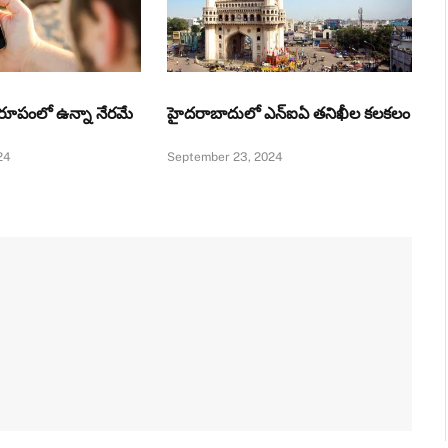
ీ ఏ రూపంలో ఉన్నా నేరమే
హైదరాబాదులో ఎన్‌ఐఏ తనిఖీల కలకలం
24
September 23, 2024