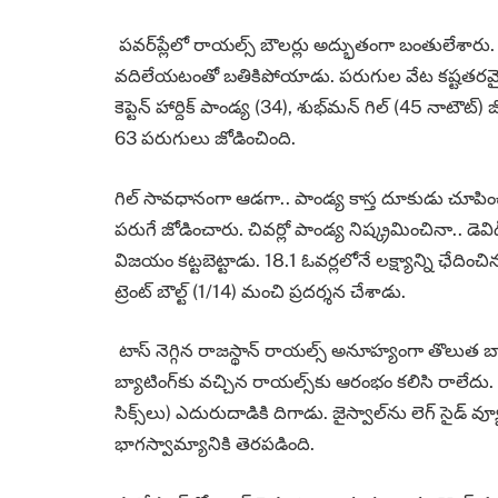
పవర్‌ప్లేలో రాయల్స్‌ బౌలర్లు అద్భుతంగా బంతులేశారు. స
వదిలేయటంతో బతికిపోయాడు. పరుగుల వేట కష్టతరమైంది
కెప్టెన్‌ హార్దిక్‌ పాండ్య (34), శుభ్‌మన్‌ గిల్‌ (45 నాటౌ
63 పరుగులు జోడించింది.
గిల్‌ సావధానంగా ఆడగా.. పాండ్య కాస్త దూకుడు చూపిం
పరుగే జోడించారు. చివర్లో పాండ్య నిష్క్రమించినా.. డెవిడ్
విజయం కట్టబెట్టాడు. 18.1 ఓవర్లలోనే లక్ష్యాన్ని ఛేదించి
ట్రెంట్‌ బౌల్ట్‌ (1/14) మంచి ప్రదర్శన చేశాడు.
టాస్‌ నెగ్గిన రాజస్థాన్‌ రాయల్స్‌ అనూహ్యంగా తొలుత బ్యా
బ్యాటింగ్‌కు వచ్చిన రాయల్స్‌కు ఆరంభం కలిసి రాలేదు. 
సిక్స్‌లు) ఎదురుదాడికి దిగాడు. జైస్వాల్‌ను లెగ్‌ సైడ్‌
భాగస్వామ్యానికి తెరపడింది.