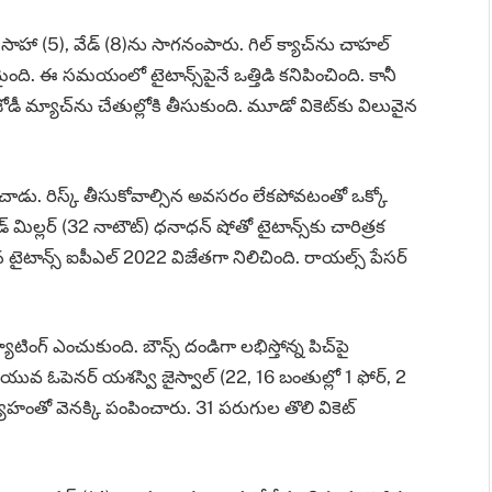
ాహా (5), వేడ్‌ (8)ను సాగనంపారు. గిల్‌ క్యాచ్‌ను చాహల్‌
. ఈ సమయంలో టైటాన్స్‌పైనే ఒత్తిడి కనిపించింది. కానీ
ట్‌) జోడీ మ్యాచ్‌ను చేతుల్లోకి తీసుకుంది. మూడో వికెట్‌కు విలువైన
చాడు. రిస్క్‌ తీసుకోవాల్సిన అవసరం లేకపోవటంతో ఒక్కో
‌ మిల్లర్‌ (32 నాటౌట్‌) ధనాధన్‌ షోతో టైటాన్స్‌కు చారిత్రక
న టైటాన్స్‌ ఐపీఎల్‌ 2022 విజేతగా నిలిచింది. రాయల్స్‌ పేసర్‌
టింగ్‌ ఎంచుకుంది. బౌన్స్‌ దండిగా లభిస్తోన్న పిచ్‌పై
యువ ఓపెనర్‌ యశస్వి జైస్వాల్‌ (22, 16 బంతుల్లో 1 ఫోర్‌, 2
 వ్యూహంతో వెనక్కి పంపించారు. 31 పరుగుల తొలి వికెట్‌