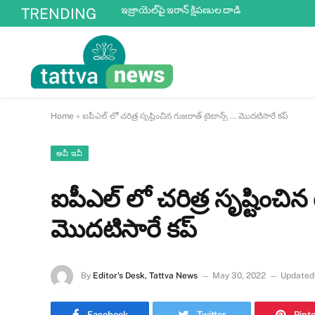
ఇజ్రాయెల్‌పై ఇరాన్ క్షిపణుల దాడి
TRENDING
Home
»
ఐపీఎల్ లో చరిత్ర సృష్టించిన గుజరాత్ టైటాన్స్ … మొదటిసారే కప్
అవీ ఇవీ
ఐపీఎల్ లో చరిత్ర సృష్టించిన
మొదటిసారే కప్
By
Editor's Desk, Tattva News
May 30, 2022
Updated
Facebook
Twitter
Pint