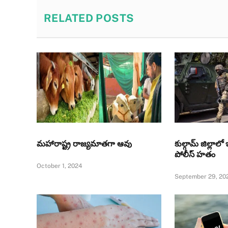
RELATED
POSTS
మహారాష్ట్ర రాజ్యమాతగా ఆవు
కుల్గామ్‌ జిల్లాల
పోలీస్ హతం
October 1, 2024
September 29, 20