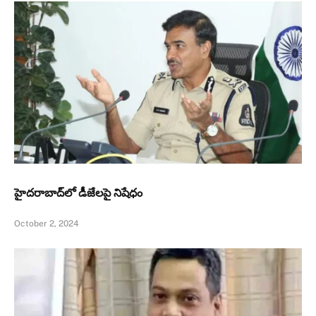
హైదరాబాద్‌లో డీజేలపై నిషేధం
October 2, 2024