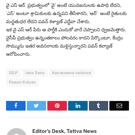
వై ఎస్ ఆర్ ప్రభుత్వంలో `వై’ అంటే యువజనులకు ఉపాధి లేదని,
`ఎస్’ అంటూ శ్రామికులకు ఉన్నపని తీసేశారని, `ఆర్’ అంటే రైతులకు
మద్దతుధర లేదని పవన్ కళ్యాణ్ ఎద్దేవా చేశారు.
ఇక వై ఎస్ ఆర్ పేరు ఆ పార్టీకి ఎందుకో‌ వారే చెప్పాలని ధ్వజమెత్తారు.
వైసీపీ ప్రభుత్వం ఉన్నంతకాలం పోలవరం కాదని పేర్కొంటూ, కేంద్రం
సొమ్మును ఇతర అవసరాలకు మళ్లిస్తున్నారని పవన్‌ కల్యాణ్
ఆరోపించారు.
DGP
Jana Sena
Konaseema violence
Pawan Kalyan
Facebook
Twitter
Pinterest
LinkedIn
Tumblr
Email
Editor's Desk, Tattva News