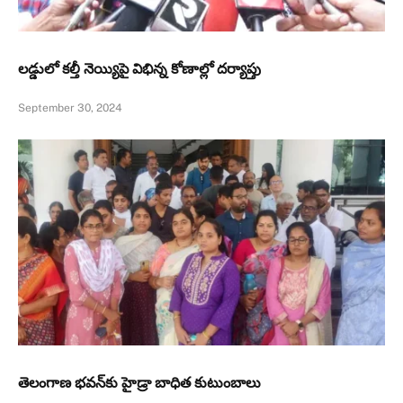
లడ్డులో కల్తీ నెయ్యిపై విభిన్న కోణాల్లో దర్యాప్తు
September 30, 2024
తెలంగాణ భవన్‌కు హైడ్రా బాధిత కుటుంబాలు