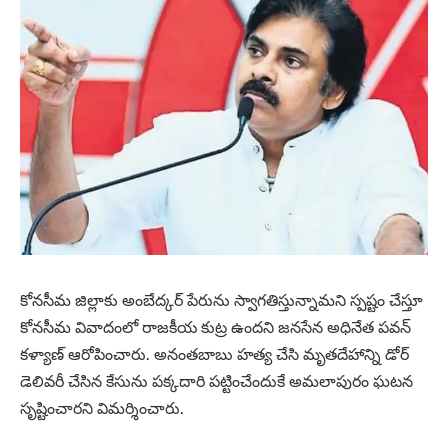
కోనసీమ జిల్లాకు అంబేద్కర్‌ పేరును స్వాగతిస్తున్నామని స్పష్టం చేస్తూ
కోనసీమ వివాదంలో రాజకీయ కుట్ర ఉందని జనసేన అధినేత పవన్
కళ్యాణ్ ఆరోపించారు. అనంతబాబు హత్య చేసి మృతదేహాన్ని డోర్‌
డెలివరీ చేసిన కేసును పక్కదారి పట్టించేందుకే అమలాపురం ఘటన
సృష్టించారని విమర్శించారు.