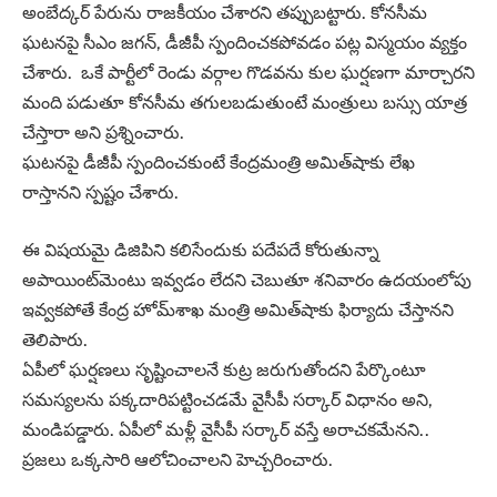
అంబేద్కర్‌ పేరును రాజకీయం చేశారని తప్పుబట్టారు. కోనసీమ
ఘటనపై సీఎం జగన్, డీజీపీ స్పందించకపోవడం పట్ల విస్మయం వ్యక్తం
చేశారు. ఒకే పార్టీలో రెండు వర్గాల గొడవను కుల ఘర్షణగా మార్చారని
మంది పడుతూ కోనసీమ తగులబడుతుంటే మంత్రులు బస్సు యాత్ర
చేస్తారా అని ప్రశ్నించారు.
ఘటనపై డీజీపీ స్పందించకుంటే కేంద్రమంత్రి అమిత్‌షాకు లేఖ
రాస్తానని స్పష్టం చేశారు.
ఈ విషయమై డిజిపిని కలిసేందుకు పదేపదే కోరుతున్నా
అపాయింట్‌మెంటు ఇవ్వడం లేదని చెబుతూ శనివారం ఉదయంలోపు
ఇవ్వకపోతే కేంద్ర హోమ్‌శాఖ మంత్రి అమిత్‌షాకు ఫిర్యాదు చేస్తానని
తెలిపారు.
ఏపీలో ఘర్షణలు సృష్టించాలనే కుట్ర జరుగుతోందని పేర్కొంటూ
సమస్యలను పక్కదారిపట్టించడమే వైసీపీ సర్కార్‌ విధానం అని,
మండిపడ్డారు. ఏపీలో మళ్లీ వైసీపీ సర్కార్‌ వస్తే అరాచకమేనని..
ప్రజలు ఒక్కసారి ఆలోచించాలని హెచ్చరించారు.