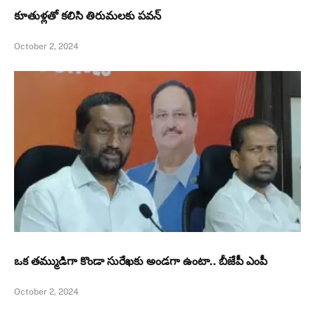
కూతుళ్ల‌తో క‌లిసి తిరుమ‌లకు పవన్‌
October 2, 2024
ఒక తమ్ముడిగా కొండా సురేఖకు అండగా ఉంటా.. బీజేపీ ఎంపీ
October 2, 2024