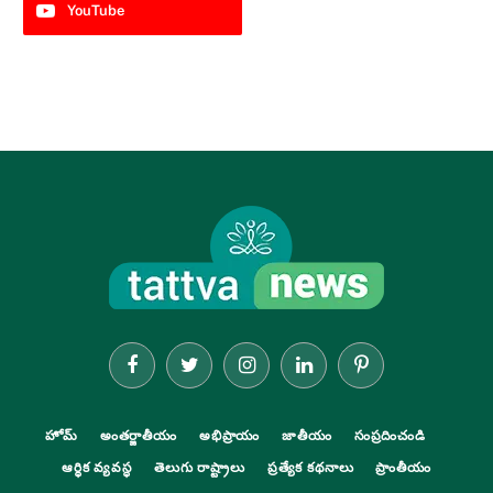
YouTube
Facebook
Twitter
Instagram
LinkedIn
Pinterest
హోమ్
అంతర్జాతీయం
అభిప్రాయం
జాతీయం
సంప్రదించండి
ఆర్థిక వ్యవస్థ
తెలుగు రాష్ట్రాలు
ప్రత్యేక కథనాలు
ప్రాంతీయం