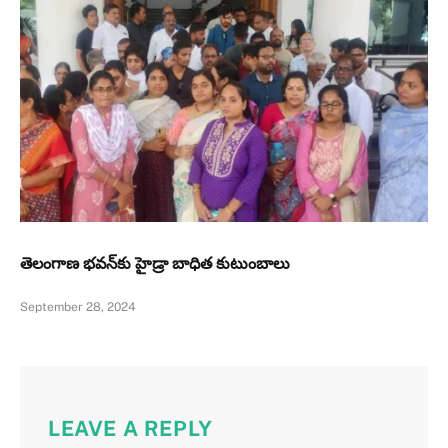
తెలంగాణ భవన్‌కు హైడ్రా బాధిత కుటుంబాలు
September 28, 2024
LEAVE A REPLY