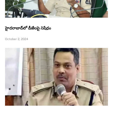
హైదరాబాద్‌లో డీజేలపై నిషేధం
October 2, 2024