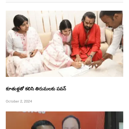
కూతుళ్ల‌తో క‌లిసి తిరుమ‌లకు పవన్‌
October 2, 2024