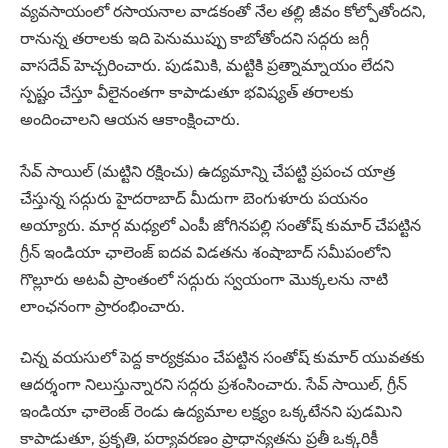
వ్యవసాయంలో రసాయనాల వాడకంతో నేల తల్లి జీవం కోల్పోతోందని,
రానున్న తరాలకు ఇది పెనుముప్పు కాబోతోందని సద్గరు జగ్గీ
వాసదేవ్ హెచ్చరించారు. పుడమికి, మట్టికి ప్రత్నామ్నాయం లేదని
స్పష్టం చేస్తూ వీలైనంతగా కాపాడుతూ భవిష్యత్ తరాలకు
అందించాలని ఆయన ఆకాంక్షించారు.
సేవ్ సాయిల్ (మట్టిని రక్షించు) ఉద్యమాన్ని చేపట్టి ప్రపంచ యాత్ర
చేస్తున్న సద్గురు హైదరాబాద్ మీదుగా బెంగుళూరు పయనం
అయ్యారు. మార్గ మధ్యలో ఎంపీ జోగినపల్లి సంతోష్ కుమార్ చేపట్టిన
గ్రీన్ ఇండియా ఛాలెంజ్ ఐదవ విడతను శంషాబాద్ సమీపంలోని
గొల్లూరు అటవీ ప్రాంతంలో సద్గురు స్వయంగా మొక్కలను నాటి
లాంఛనంగా ప్రారంభించారు.
చిన్న వయసులో పెద్ద కార్యక్రమం చేపట్టిన సంతోష్ కుమార్ యువతకు
ఆదర్శంగా నిలుస్తున్నారని సద్గరు ప్రశంసించారు. సేవ్ సాయిల్, గ్రీన్
ఇండియా ఛాలెంజ్ రెండు ఉద్యమాల లక్ష్యం ఒక్కటేనని పుడమిని
కాపాడుతూ, ప్రకృతి, పర్యావరణం ప్రాధాన్యతను ప్రతీ ఒక్కరికీ