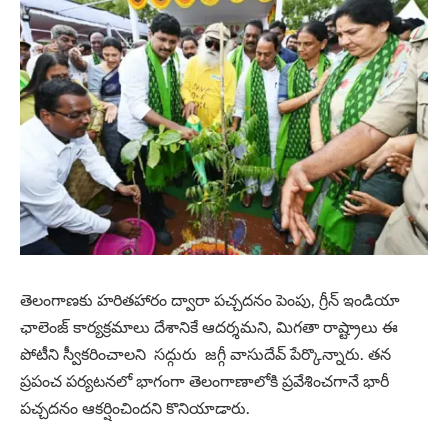
తెలంగాణకు హరితహారం ద్వారా పచ్చదనం పెంపు, గ్రీన్ ఇండియా
ఛాలెంజ్ కార్యక్రమాలు దేశానికే ఆదర్శమని, మిగతా రాష్ట్రాలు ఈ
పోటీని స్వీకరించాలని సద్గురు జగ్గీ వాసుదేవ్ పేర్కొన్నారు. తన
ప్రపంచ పర్యటనలో భాగంగా తెలంగాణాలోకి ప్రవేశించగానే భారీ
పచ్చదనం ఆకర్షించిందని కొనియాడారు.