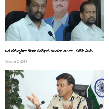
ఒక తమ్ముడిగా కొండా సురేఖకు అండగా ఉంటా.. బీజేపీ ఎంపీ
October 2, 2024