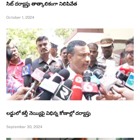
సిట్‌ దర్యాప్తు తాత్కాలికంగా నిలిపివేత
October 1, 2024
లడ్డులో కల్తీ నెయ్యిపై విభిన్న కోణాల్లో దర్యాప్తు
September 30, 2024