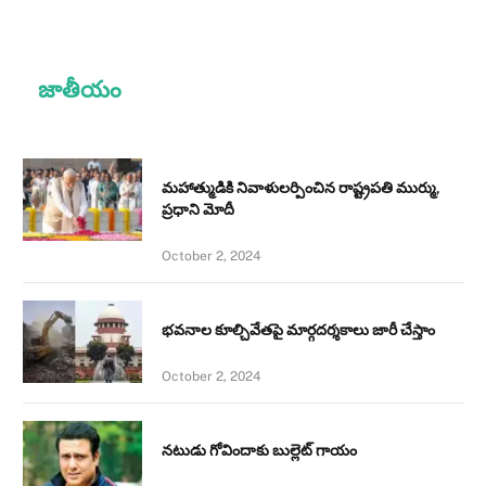
జాతీయం
మహాత్ముడికి నివాళులర్పించిన రాష్ట్రపతి ముర్ము,
ప్రధాని మోదీ
October 2, 2024
భవనాల కూల్చివేతపై మార్గదర్శకాలు జారీ చేస్తాం
October 2, 2024
నటుడు గోవిందాకు బుల్లెట్ గాయం