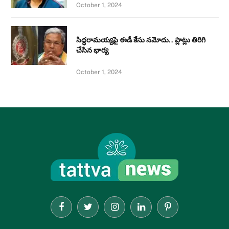
October 1, 2024
సిద్ధరామయ్యపై ఈడీ కేసు నమోదు.. ప్లాట్లు తిరిగి
చేసిన భార్య
October 1, 2024
Facebook
Twitter
Instagram
LinkedIn
Pinterest