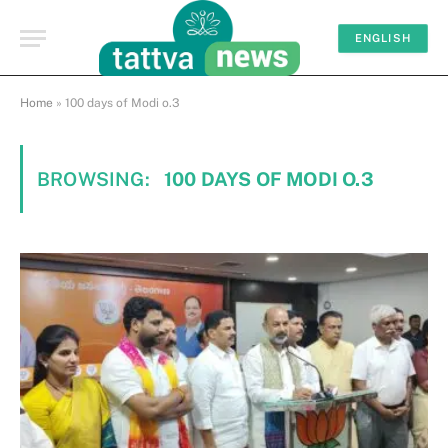
ENGLISH
Home
»
100 days of Modi o.3
BROWSING:
100 DAYS OF MODI O.3