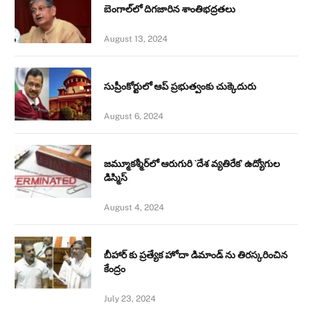
బెంగాల్‌లో దిగజారిన శాంతిభద్రతలు
August 13, 2024
సుప్రీంకోర్టులో ఆప్ ప్రభుత్వంకు చుక్కెదురు
August 6, 2024
జమ్మూకశ్మీర్‌లో ఆరుగురి `దేశ వ్యతిరేక’ ఉద్యోగుల
డిస్మిస్‌
August 4, 2024
బీహార్ కు ప్రత్యేక హోదా డిమాండ్ ను తిరస్కరించిన
కేంద్రం
July 23, 2024