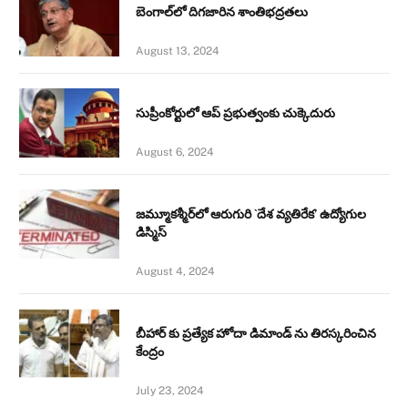
బెంగాల్‌లో దిగజారిన శాంతిభద్రతలు
August 13, 2024
సుప్రీంకోర్టులో ఆప్ ప్రభుత్వంకు చుక్కెదురు
August 6, 2024
జమ్మూకశ్మీర్‌లో ఆరుగురి `దేశ వ్యతిరేక’ ఉద్యోగుల
డిస్మిస్‌
August 4, 2024
బీహార్ కు ప్రత్యేక హోదా డిమాండ్ ను తిరస్కరించిన
కేంద్రం
July 23, 2024