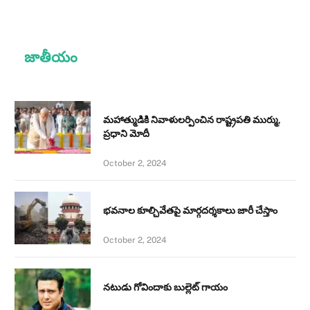
జాతీయం
మహాత్ముడికి నివాళులర్పించిన రాష్ట్రపతి ముర్ము,
ప్రధాని మోదీ
October 2, 2024
భవనాల కూల్చివేతపై మార్గదర్శకాలు జారీ చేస్తాం
October 2, 2024
నటుడు గోవిందాకు బుల్లెట్ గాయం