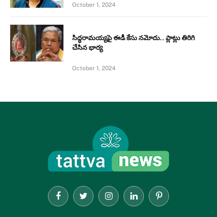
October 1, 2024
సిద్ధరామయ్యపై ఈడీ కేసు నమోదు.. ప్లాట్లు తిరిగి
చేసిన భార్య
October 1, 2024
Facebook
Twitter
Instagram
LinkedIn
Pinterest