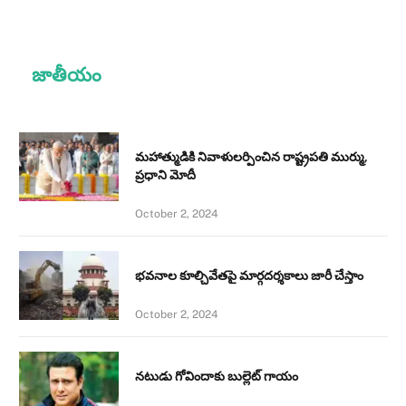
జాతీయం
మహాత్ముడికి నివాళులర్పించిన రాష్ట్రపతి ముర్ము,
ప్రధాని మోదీ
October 2, 2024
భవనాల కూల్చివేతపై మార్గదర్శకాలు జారీ చేస్తాం
October 2, 2024
నటుడు గోవిందాకు బుల్లెట్ గాయం