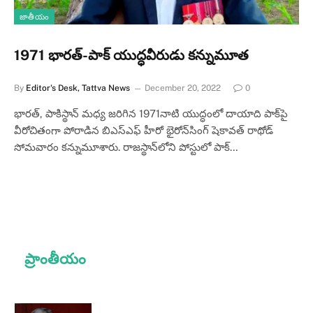
జాతీయం
1971 భారత్‌-పాక్ యుద్ధవీరుడు కన్నుమూత
By
Editor's Desk, Tattva News
December 20, 2022
0
భారత్, పాకిస్థాన్ మధ్య జరిగిన 1971నాటి యుద్ధంలో దాయాది పాక్‌పై
వీరోచితంగా పోరాడిన బిఎస్‌ఎఫ్ హీరో భైరోన్‌సింగ్ షెకావత్ రాథోడ్
సోమవారం కన్నుమూశారు. రాజస్థాన్‌లోని పోస్టులో పాక్…
ప్రాంతీయం