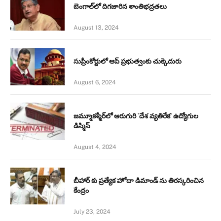
బెంగాల్‌లో దిగజారిన శాంతిభద్రతలు
August 13, 2024
సుప్రీంకోర్టులో ఆప్ ప్రభుత్వంకు చుక్కెదురు
August 6, 2024
జమ్మూకశ్మీర్‌లో ఆరుగురి `దేశ వ్యతిరేక’ ఉద్యోగుల
డిస్మిస్‌
August 4, 2024
బీహార్ కు ప్రత్యేక హోదా డిమాండ్ ను తిరస్కరించిన
కేంద్రం
July 23, 2024