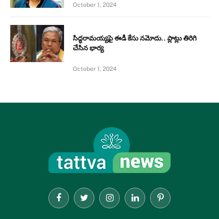
October 1, 2024
సిద్ధరామయ్యపై ఈడీ కేసు నమోదు.. ప్లాట్లు తిరిగి
చేసిన భార్య
October 1, 2024
Facebook
Twitter
Instagram
LinkedIn
Pinterest