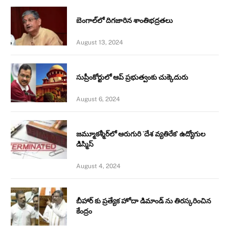
బెంగాల్‌లో దిగజారిన శాంతిభద్రతలు
August 13, 2024
సుప్రీంకోర్టులో ఆప్ ప్రభుత్వంకు చుక్కెదురు
August 6, 2024
జమ్మూకశ్మీర్‌లో ఆరుగురి `దేశ వ్యతిరేక’ ఉద్యోగుల
డిస్మిస్‌
August 4, 2024
బీహార్ కు ప్రత్యేక హోదా డిమాండ్ ను తిరస్కరించిన
కేంద్రం