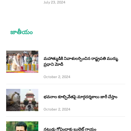
July 23, 2024
జాతీయం
మహాత్ముడికి నివాళులర్పించిన రాష్ట్రపతి ముర్ము,
ప్రధాని మోదీ
October 2, 2024
భవనాల కూల్చివేతపై మార్గదర్శకాలు జారీ చేస్తాం
October 2, 2024
నటుడు గోవిందాకు బుల్లెట్ గాయం