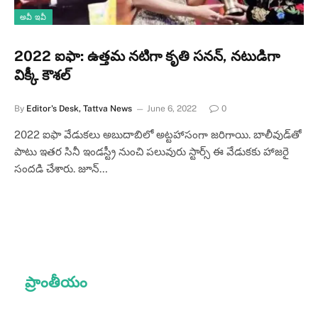
అవీ ఇవీ
2022 ఐఫా: ఉత్తమ నటిగా కృతి స‌న‌న్‌, నటుడిగా
విక్కీ కౌశల్
By
Editor's Desk, Tattva News
June 6, 2022
0
2022 ఐఫా వేడుకలు అబుదాబిలో అట్టహాసంగా జరిగాయి. బాలీవుడ్⁬తో
పాటు⁬ ఇతర సినీ ఇండస్ట్రీ నుంచి పలువురు స్టార్స్ ఈ వేడుకకు హాజరై
సందడి చేశారు. జూన్…
ప్రాంతీయం