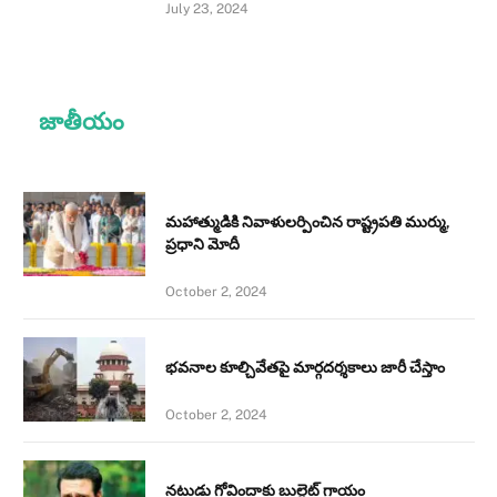
July 23, 2024
జాతీయం
మహాత్ముడికి నివాళులర్పించిన రాష్ట్రపతి ముర్ము,
ప్రధాని మోదీ
October 2, 2024
భవనాల కూల్చివేతపై మార్గదర్శకాలు జారీ చేస్తాం
October 2, 2024
నటుడు గోవిందాకు బుల్లెట్ గాయం