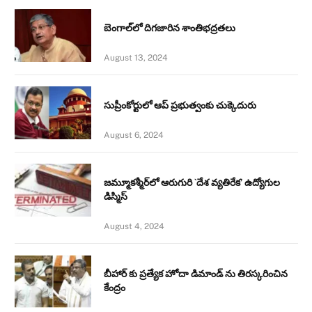
బెంగాల్‌లో దిగజారిన శాంతిభద్రతలు
August 13, 2024
సుప్రీంకోర్టులో ఆప్ ప్రభుత్వంకు చుక్కెదురు
August 6, 2024
జమ్మూకశ్మీర్‌లో ఆరుగురి `దేశ వ్యతిరేక’ ఉద్యోగుల
డిస్మిస్‌
August 4, 2024
బీహార్ కు ప్రత్యేక హోదా డిమాండ్ ను తిరస్కరించిన
కేంద్రం