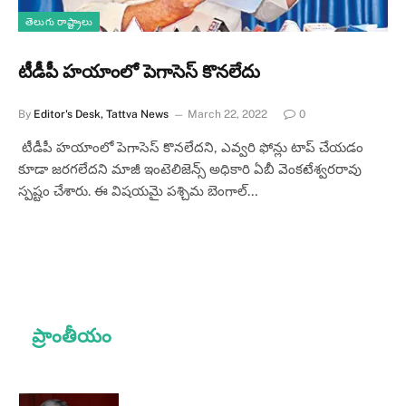
తెలుగు రాష్ట్రాలు
టీడీపీ హయాంలో పెగాసెస్‌ కొనలేదు
By
Editor's Desk, Tattva News
March 22, 2022
0
టీడీపీ హయాంలో పెగాసెస్‌ కొనలేదని, ఎవ్వరి ఫోన్లు టాప్ చేయడం
కూడా జరగలేదని మాజీ ఇంటెలిజెన్స్ అధికారి ఏబీ వెంకటేశ్వరరావు
స్పష్టం చేశారు. ఈ విషయమై పశ్చిమ బెంగాల్…
ప్రాంతీయం