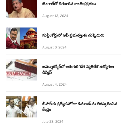
బెంగాల్‌లో దిగజారిన శాంతిభద్రతలు
August 13, 2024
సుప్రీంకోర్టులో ఆప్ ప్రభుత్వంకు చుక్కెదురు
August 6, 2024
జమ్మూకశ్మీర్‌లో ఆరుగురి `దేశ వ్యతిరేక’ ఉద్యోగుల
డిస్మిస్‌
August 4, 2024
బీహార్ కు ప్రత్యేక హోదా డిమాండ్ ను తిరస్కరించిన
కేంద్రం
July 23, 2024