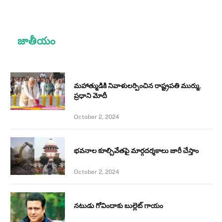
జాతీయం
మహాత్ముడికి నివాళులర్పించిన రాష్ట్రపతి ముర్ము,
ప్రధాని మోదీ
October 2, 2024
భవనాల కూల్చివేతపై మార్గదర్శకాలు జారీ చేస్తాం
October 2, 2024
నటుడు గోవిందాకు బుల్లెట్ గాయం