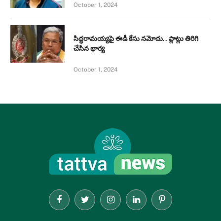
October 1, 2024
సిద్ధరామయ్యపై ఈడీ కేసు నమోదు.. ప్లాట్లు తిరిగి
చేసిన భార్య
October 1, 2024
Facebook
Twitter
Instagram
LinkedIn
Pinterest