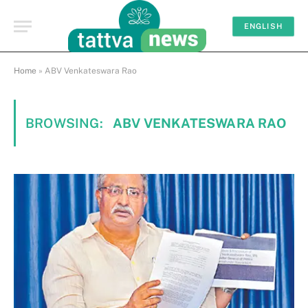
ENGLISH
Home
»
ABV Venkateswara Rao
BROWSING:
ABV VENKATESWARA RAO