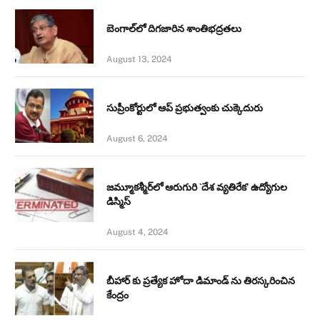
బెంగాల్‌లో దిగజారిన శాంతిభద్రతలు
August 13, 2024
సుప్రీంకోర్టులో ఆప్ ప్రభుత్వంకు చుక్కెదురు
August 6, 2024
జమ్మూకశ్మీర్‌లో ఆరుగురి `దేశ వ్యతిరేక’ ఉద్యోగుల
డిస్మిస్‌
August 4, 2024
బీహార్ కు ప్రత్యేక హోదా డిమాండ్ ను తిరస్కరించిన
కేంద్రం