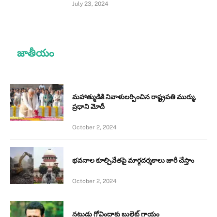
July 23, 2024
జాతీయం
మహాత్ముడికి నివాళులర్పించిన రాష్ట్రపతి ముర్ము,
ప్రధాని మోదీ
October 2, 2024
భవనాల కూల్చివేతపై మార్గదర్శకాలు జారీ చేస్తాం
October 2, 2024
నటుడు గోవిందాకు బుల్లెట్ గాయం