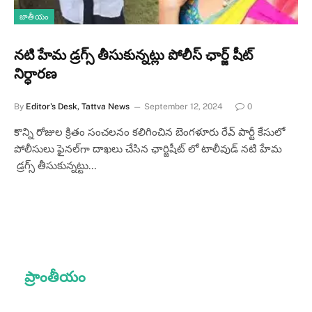
జాతీయం
నటి హేమ డ్రగ్స్ తీసుకున్నట్లు పోలీస్ ఛార్జ్ షీట్
నిర్ధారణ
By
Editor's Desk, Tattva News
September 12, 2024
0
కొన్ని రోజుల క్రితం సంచలనం కలిగించిన బెంగళూరు రేవ్ పార్టీ కేసులో
పోలీసులు ఫైనల్‌గా దాఖలు చేసిన ఛార్జిషీట్‌ లో టాలీవుడ్‌ నటి హేమ
డ్రగ్స్‌ తీసుకున్నట్టు…
ప్రాంతీయం