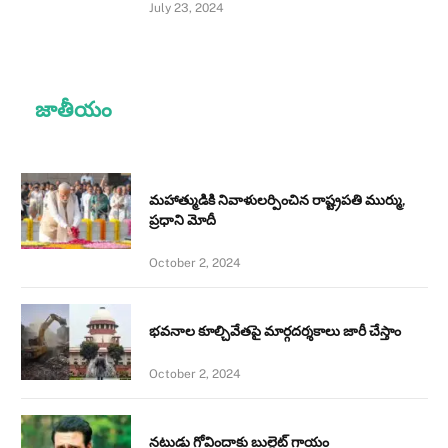
July 23, 2024
జాతీయం
మహాత్ముడికి నివాళులర్పించిన రాష్ట్రపతి ముర్ము,
ప్రధాని మోదీ
October 2, 2024
భవనాల కూల్చివేతపై మార్గదర్శకాలు జారీ చేస్తాం
October 2, 2024
నటుడు గోవిందాకు బుల్లెట్ గాయం