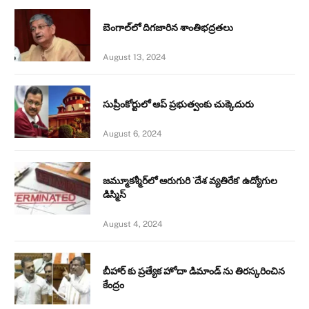
బెంగాల్‌లో దిగజారిన శాంతిభద్రతలు
August 13, 2024
సుప్రీంకోర్టులో ఆప్ ప్రభుత్వంకు చుక్కెదురు
August 6, 2024
జమ్మూకశ్మీర్‌లో ఆరుగురి `దేశ వ్యతిరేక’ ఉద్యోగుల
డిస్మిస్‌
August 4, 2024
బీహార్ కు ప్రత్యేక హోదా డిమాండ్ ను తిరస్కరించిన
కేంద్రం