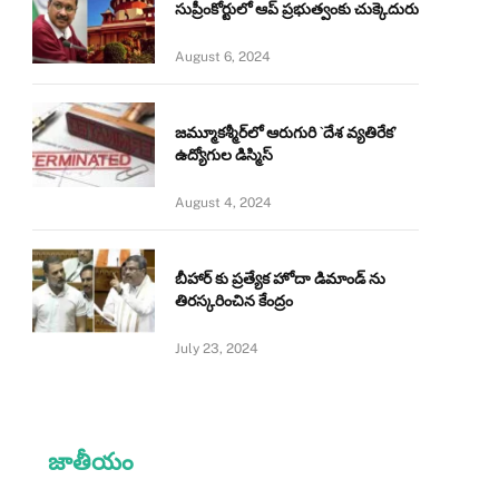
సుప్రీంకోర్టులో ఆప్ ప్రభుత్వంకు చుక్కెదురు
August 6, 2024
జమ్మూకశ్మీర్‌లో ఆరుగురి `దేశ వ్యతిరేక’
ఉద్యోగుల డిస్మిస్‌
August 4, 2024
బీహార్ కు ప్రత్యేక హోదా డిమాండ్ ను
తిరస్కరించిన కేంద్రం
July 23, 2024
జాతీయం