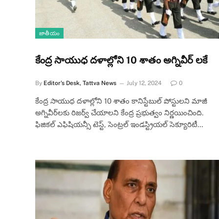
జాతీయం
కేంద్ర సాయుధ దళాల్లోని 10 శాతం అగ్నివీర్ లకే
By
Editor's Desk, Tattva News
July 12, 2024
0
కేంద్ర సాయుధ దళాల్లోని 10 శాతం కానిస్టేబుల్ పోస్టులని మాజీ
అగ్నివీర్‌లకు రిజర్వ్ చేయాలని కేంద్ర ప్రభుత్వం నిర్ణయించింది.
ఫిజికల్ ఎఫిషియన్సీ టెస్ట్, సెంట్రల్ ఇండస్ట్రియల్ సెక్యూరిటీ…