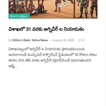
తెలుగు రాష్ట్రాలు
విశాఖ‌లో 31 వరకు అగ్నివీర్ ల నియామ‌కం
By
Editor's Desk, Tattva News
August 15, 2022
0
విశాఖ‌ప‌ట్నంలో అగ్నివీర్ ల నియామ‌కం ప్రారంభ‌మ‌యింది.
ఇందిరాగాంధీ మున్సిపల్ కార్పొరేషన్ స్టేడియంలో 18 రోజుల పాటు
ఈనెల 31వ తేదీ వరకు అగ్నివీర్‌ రిక్రూట్‌మెంట్‌ జరుగుతుందని
ఆర్మీ…