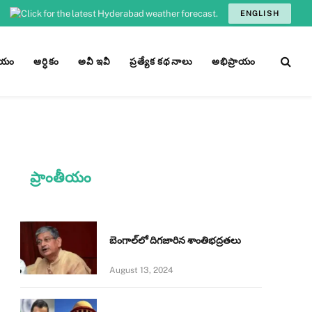
ENGLISH
ీయం
ఆర్ధికం
అవీ ఇవీ
ప్రత్యేక కథనాలు
అభిప్రాయం
ప్రాంతీయం
బెంగాల్‌లో దిగజారిన శాంతిభద్రతలు
August 13, 2024