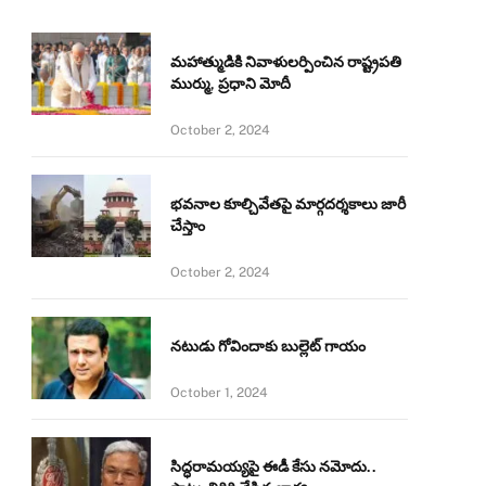
మహాత్ముడికి నివాళులర్పించిన రాష్ట్రపతి
ముర్ము, ప్రధాని మోదీ
October 2, 2024
భవనాల కూల్చివేతపై మార్గదర్శకాలు జారీ
చేస్తాం
October 2, 2024
నటుడు గోవిందాకు బుల్లెట్ గాయం
October 1, 2024
సిద్ధరామయ్యపై ఈడీ కేసు నమోదు..