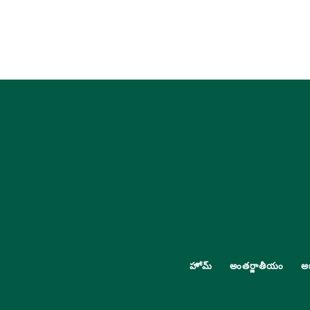
హోమ్
అంతర్జాతీయం
అ