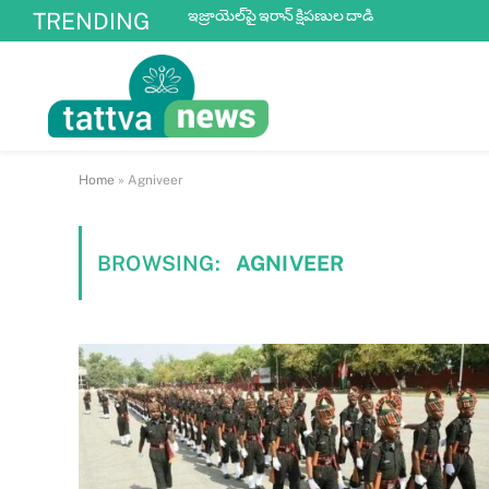
ఇజ్రాయెల్‌పై ఇరాన్ క్షిపణుల దాడి
TRENDING
Home
»
Agniveer
BROWSING:
AGNIVEER