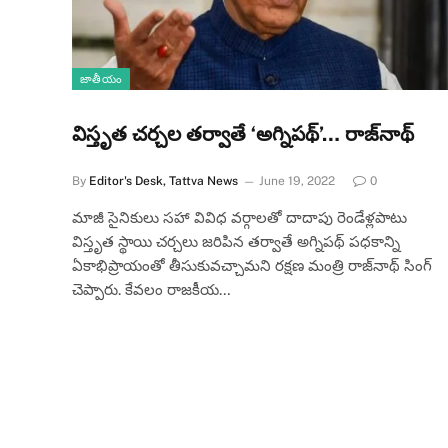
జాతీయం
విస్తృత చర్చల తర్వాతే ‘అగ్నిపథ్’… రాజ్‌నాథ్
By
Editor's Desk, Tattva News
June 19, 2022
0
మాజీ సైనికులు సహా వివిధ వర్గాలతో దాదాపు రెండేళ్లపాటు
విస్తృత స్థాయి చర్చలు జరిపిన తర్వాతే అగ్నిపథ్ పధకాన్ని
ఏకాభిప్రాయంతో తీసుకువచ్చామని రక్షణ మంత్రి రాజ్‌నాథ్ సింగ్
చెప్పారు. కేవలం రాజకీయ…