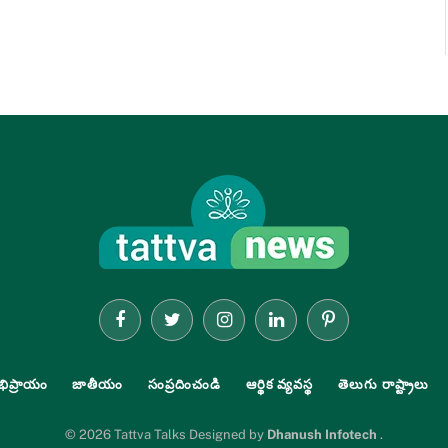
Facebook
Twitter
Instagram
LinkedIn
Pinterest
భిప్రాయం
జాతీయం
సంప్రదించండి
ఆర్థిక వ్యవస్థ
తెలుగు రాష్ట్రాలు
© 2026 Tattva Talks Designed by
Dhanush Infotech
.