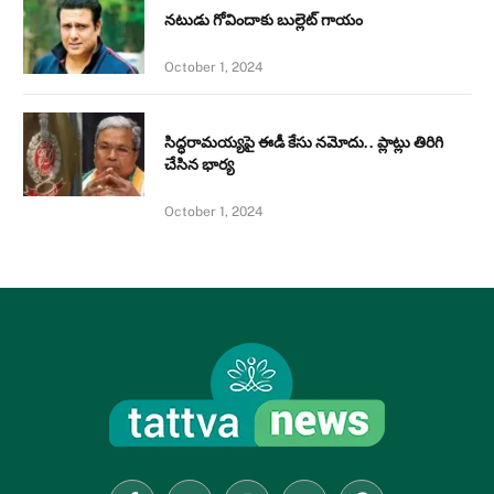
నటుడు గోవిందాకు బుల్లెట్ గాయం
October 1, 2024
సిద్ధరామయ్యపై ఈడీ కేసు నమోదు.. ప్లాట్లు తిరిగి
చేసిన భార్య
October 1, 2024