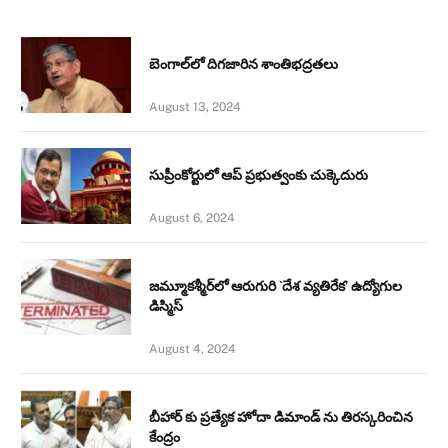
బెంగాల్‌లో దిగజారిన శాంతిభద్రతలు
August 13, 2024
సుప్రీంకోర్టులో ఆప్ ప్రభుత్వంకు చుక్కెదురు
August 6, 2024
జమ్మూకశ్మీర్‌లో ఆరుగురి `దేశ వ్యతిరేక’ ఉద్యోగుల
డిస్మిస్‌
August 4, 2024
బీహార్ కు ప్రత్యేక హోదా డిమాండ్ ను తిరస్కరించిన
కేంద్రం