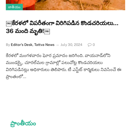
జాతీయం
￼కేరళలో విపరీతంగా విరిగిపడిన కొండచరియలు…
36 మంది మృతి!￼
By
Editor's Desk, Tattva News
July 30, 2024
0
కేరళలో మంగళవారం ఘోర ప్రమాదం జరిగింది. వాయనాడ్‌లోని
ముండక్కై, చూరల్‌మల గ్రామాల్లో పలుచోట్ల కొండచరియలు
విరిగిపడినట్లు అధికారులు తెలిపారు. టీ ఎస్టేట్ కార్మికులు నివసించే ఈ
ప్రాంతంలో…
ప్రాంతీయం