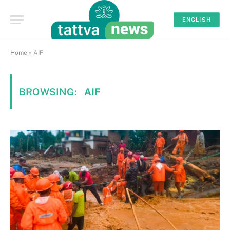
ENGLISH
Home
»
AIF
BROWSING:
AIF