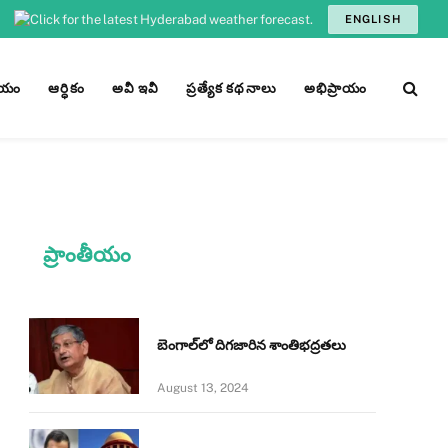
ENGLISH
ీయం
ఆర్ధికం
అవీ ఇవీ
ప్రత్యేక కథనాలు
అభిప్రాయం
ప్రాంతీయం
బెంగాల్‌లో దిగజారిన శాంతిభద్రతలు
August 13, 2024