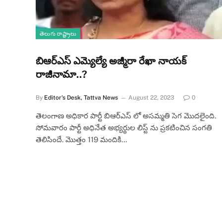
తెలుగు రాష్ట్రాలు
బిఆర్ఎస్ ఎమ్యెల్యే అజ్మీరా రేఖా నాయక్
రాజీనామా..?
By
Editor's Desk, Tattva News
August 22, 2023
0
తెలంగాణ అధికార పార్టీ బిఆర్ఎస్ లో అసమ్మతి సెగ మొదలైంది.
సోమవారం పార్టీ అధినేత అభ్యర్థుల లిస్ట్ ను ప్రకటించిన సంగతి
తెలిసిందే. మొత్తం 119 మందికి…