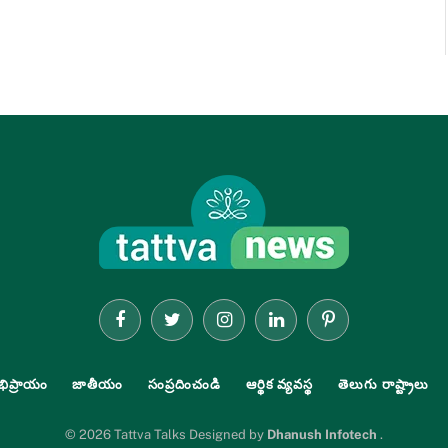
Facebook
Twitter
Instagram
LinkedIn
Pinterest
భిప్రాయం
జాతీయం
సంప్రదించండి
ఆర్థిక వ్యవస్థ
తెలుగు రాష్ట్రాలు
© 2026 Tattva Talks Designed by
Dhanush Infotech
.