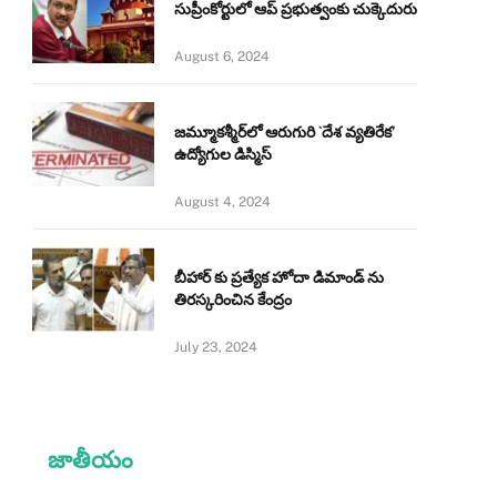
సుప్రీంకోర్టులో ఆప్ ప్రభుత్వంకు చుక్కెదురు
August 6, 2024
జమ్మూకశ్మీర్‌లో ఆరుగురి `దేశ వ్యతిరేక’
ఉద్యోగుల డిస్మిస్‌
August 4, 2024
బీహార్ కు ప్రత్యేక హోదా డిమాండ్ ను
తిరస్కరించిన కేంద్రం
July 23, 2024
జాతీయం