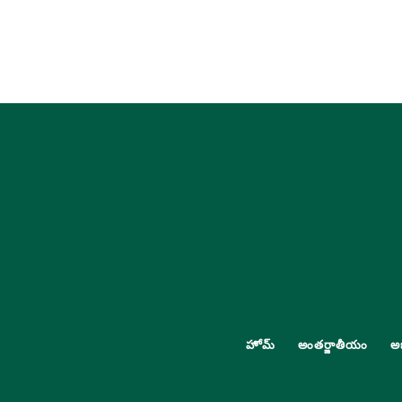
హోమ్
అంతర్జాతీయం
అ