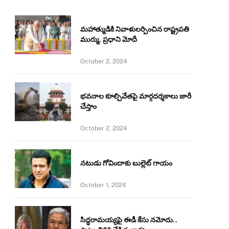
మహాత్ముడికి నివాళులర్పించిన రాష్ట్రపతి
ముర్ము, ప్రధాని మోదీ
October 2, 2024
భవనాల కూల్చివేతపై మార్గదర్శకాలు జారీ
చేస్తాం
October 2, 2024
నటుడు గోవిందాకు బుల్లెట్ గాయం
October 1, 2024
సిద్ధరామయ్యపై ఈడీ కేసు నమోదు..