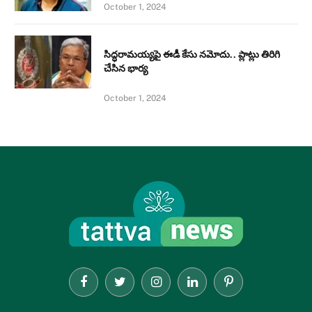
October 1, 2024
సిద్ధరామయ్యపై ఈడీ కేసు నమోదు.. ప్లాట్లు తిరిగి
చేసిన భార్య
October 1, 2024
Facebook
Twitter
Instagram
LinkedIn
Pinterest