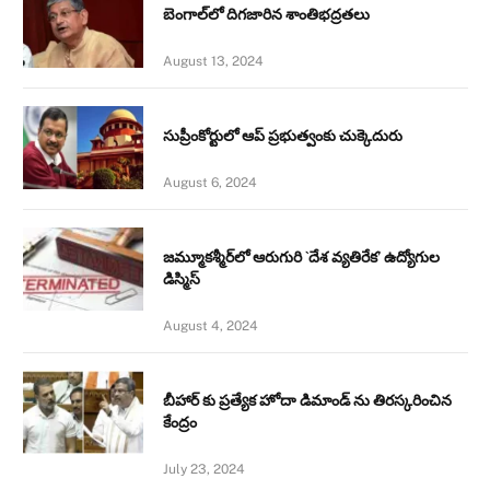
బెంగాల్‌లో దిగజారిన శాంతిభద్రతలు
August 13, 2024
సుప్రీంకోర్టులో ఆప్ ప్రభుత్వంకు చుక్కెదురు
August 6, 2024
జమ్మూకశ్మీర్‌లో ఆరుగురి `దేశ వ్యతిరేక’ ఉద్యోగుల
డిస్మిస్‌
August 4, 2024
బీహార్ కు ప్రత్యేక హోదా డిమాండ్ ను తిరస్కరించిన
కేంద్రం
July 23, 2024