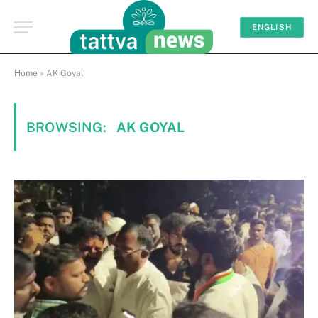
ENGLISH
Home
»
AK Goyal
BROWSING:
AK GOYAL