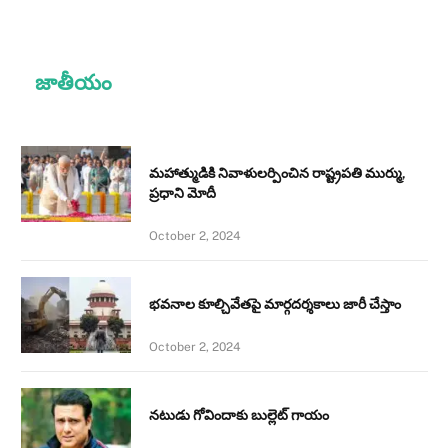
జాతీయం
మహాత్ముడికి నివాళులర్పించిన రాష్ట్రపతి ముర్ము,
ప్రధాని మోదీ
October 2, 2024
భవనాల కూల్చివేతపై మార్గదర్శకాలు జారీ చేస్తాం
October 2, 2024
నటుడు గోవిందాకు బుల్లెట్ గాయం