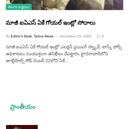
తెలుగు రాష్ట్రాలు
మాజీ ఐఏఎస్ ఏకే గోయల్ ఇంట్లో సోదాలు
By
Editor's Desk, Tattva News
November 25, 2023
0
మాజీ ఐఎఏస్ ఏకే గోయల్ ఇంట్లో ఎలక్షన్ ఫ్లయింగ్ స్వ్కాడ్, టాస్క్ ఫోర్స్
అధికారులు సంయుక్తంగా తనిఖీలు చేపట్టారు. హైదరాబాద్‌లోని
జూబ్లీహిల్స్ రోడ్ నెంబర్ 22లోని ఏకే…
ప్రాంతీయం