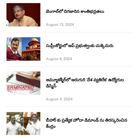
బెంగాల్‌లో దిగజారిన శాంతిభద్రతలు
August 13, 2024
సుప్రీంకోర్టులో ఆప్ ప్రభుత్వంకు చుక్కెదురు
August 6, 2024
జమ్మూకశ్మీర్‌లో ఆరుగురి `దేశ వ్యతిరేక’ ఉద్యోగుల
డిస్మిస్‌
August 4, 2024
బీహార్ కు ప్రత్యేక హోదా డిమాండ్ ను తిరస్కరించిన
కేంద్రం