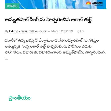
జాతీయం
అమృతపాల్ సింగ్ ను హెచ్చరించిన అకాల్ తఖ్త్
By
Editor's Desk, Tattva News
March 27, 2023
0
పరారీలో ఉన్న ఖలిస్తానీ వేర్పాటువాద నేత అమృతపాల్ ను సిక్కుల
అత్యున్నత సంస్థ అకాల్ తఖ్త్ హెచ్చరించింది. పోలీసుల ఎదుట
లొంగిపోయి, విచారణకు సహకరించాలని అమృత్‌పాల్‌ను హెచ్చరించింది.
…
ప్రాంతీయం