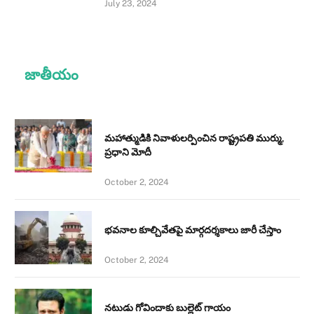
July 23, 2024
జాతీయం
మహాత్ముడికి నివాళులర్పించిన రాష్ట్రపతి ముర్ము,
ప్రధాని మోదీ
October 2, 2024
భవనాల కూల్చివేతపై మార్గదర్శకాలు జారీ చేస్తాం
October 2, 2024
నటుడు గోవిందాకు బుల్లెట్ గాయం