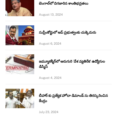
బెంగాల్‌లో దిగజారిన శాంతిభద్రతలు
August 13, 2024
సుప్రీంకోర్టులో ఆప్ ప్రభుత్వంకు చుక్కెదురు
August 6, 2024
జమ్మూకశ్మీర్‌లో ఆరుగురి `దేశ వ్యతిరేక’ ఉద్యోగుల
డిస్మిస్‌
August 4, 2024
బీహార్ కు ప్రత్యేక హోదా డిమాండ్ ను తిరస్కరించిన
కేంద్రం
July 23, 2024