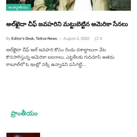
అంతర్జాతీయం
అల్‌ఖైదా చీఫ్ జవహరిని మట్టుబెట్టిన అమెరికా సేనలు
By
Editor's Desk, Tattva News
August 2, 2022
0
అల్‌ఖైదా చీఫ్ అల్ జవహరి కోసం రెండు దశాబ్దాలుగా వేట
కొనసాగిస్తున్న అమెరికా బలగాలు, ఎట్టకేలకు గురిచూసి అతడు
కాబూల్‌లో ఓ ఇంట్లో నక్కి ఉన్నాడని పసిగట్టి…
ప్రాంతీయం