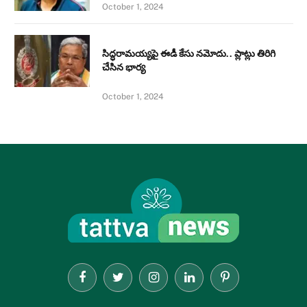
October 1, 2024
సిద్ధరామయ్యపై ఈడీ కేసు నమోదు.. ప్లాట్లు తిరిగి
చేసిన భార్య
October 1, 2024
Facebook
Twitter
Instagram
LinkedIn
Pinterest