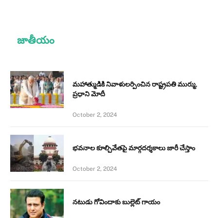
జాతీయం
మహాత్ముడికి నివాళులర్పించిన రాష్ట్రపతి ముర్ము,
ప్రధాని మోదీ
October 2, 2024
భవనాల కూల్చివేతపై మార్గదర్శకాలు జారీ చేస్తాం
October 2, 2024
నటుడు గోవిందాకు బుల్లెట్ గాయం