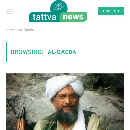
ENGLISH
Home
»
al-Qaeda
BROWSING:
AL-QAEDA