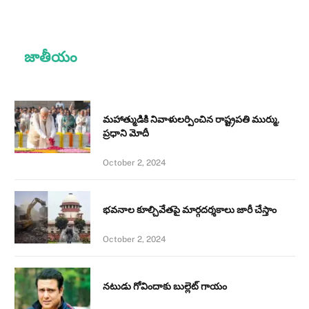
జాతీయం
మహాత్ముడికి నివాళులర్పించిన రాష్ట్రపతి ముర్ము,
ప్రధాని మోదీ
October 2, 2024
భవనాల కూల్చివేతపై మార్గదర్శకాలు జారీ చేస్తాం
October 2, 2024
నటుడు గోవిందాకు బుల్లెట్ గాయం