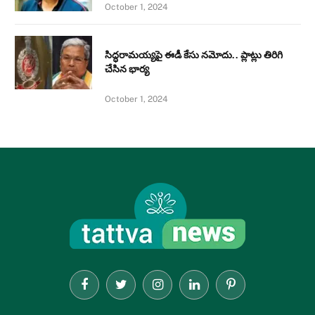
October 1, 2024
సిద్ధరామయ్యపై ఈడీ కేసు నమోదు.. ప్లాట్లు తిరిగి
చేసిన భార్య
October 1, 2024
Facebook
Twitter
Instagram
LinkedIn
Pinterest