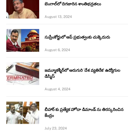
బెంగాల్‌లో దిగజారిన శాంతిభద్రతలు
August 13, 2024
సుప్రీంకోర్టులో ఆప్ ప్రభుత్వంకు చుక్కెదురు
August 6, 2024
జమ్మూకశ్మీర్‌లో ఆరుగురి `దేశ వ్యతిరేక’ ఉద్యోగుల
డిస్మిస్‌
August 4, 2024
బీహార్ కు ప్రత్యేక హోదా డిమాండ్ ను తిరస్కరించిన
కేంద్రం
July 23, 2024