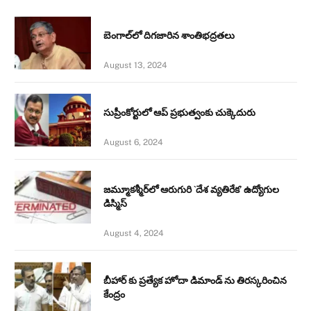
బెంగాల్‌లో దిగజారిన శాంతిభద్రతలు
August 13, 2024
సుప్రీంకోర్టులో ఆప్ ప్రభుత్వంకు చుక్కెదురు
August 6, 2024
జమ్మూకశ్మీర్‌లో ఆరుగురి `దేశ వ్యతిరేక’ ఉద్యోగుల
డిస్మిస్‌
August 4, 2024
బీహార్ కు ప్రత్యేక హోదా డిమాండ్ ను తిరస్కరించిన
కేంద్రం