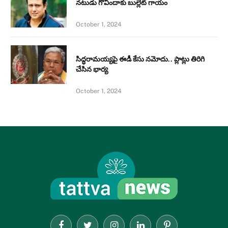
నటుడు గోవిందాకు బుల్లెట్ గాయం
October 1, 2024
సిద్ధరామయ్యపై ఈడీ కేసు నమోదు.. ప్లాట్లు తిరిగి
చేసిన భార్య
October 1, 2024