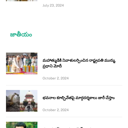
July 23, 2024
జాతీయం
మహాత్ముడికి నివాళులర్పించిన రాష్ట్రపతి ముర్ము,
ప్రధాని మోదీ
October 2, 2024
భవనాల కూల్చివేతపై మార్గదర్శకాలు జారీ చేస్తాం
October 2, 2024