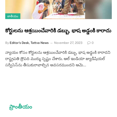
జాతీయం
కోర్టులను ఆశ్రయించేవారికి డబ్బు, భాష అడ్డంకి కారాదు
By
Editor's Desk, Tattva News
November 27, 2023
0
న్యాయం కోసం కోర్టులను ఆశ్రయించేవారికి డబ్బు, భాష అడ్డంకి కారాదని
రాష్ట్రపతి ద్రౌపది ముర్ము స్పష్టం చేశారు. ఆల్‌ ఇండియా జ్యుడీషియల్‌
సర్వీసెస్‌ను తీసుకురావాల్సిన అవసరముందని ఆమె…
ప్రాంతీయం