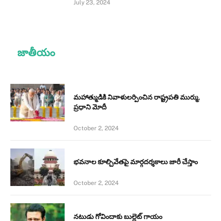
July 23, 2024
జాతీయం
మహాత్ముడికి నివాళులర్పించిన రాష్ట్రపతి ముర్ము,
ప్రధాని మోదీ
October 2, 2024
భవనాల కూల్చివేతపై మార్గదర్శకాలు జారీ చేస్తాం
October 2, 2024
నటుడు గోవిందాకు బుల్లెట్ గాయం