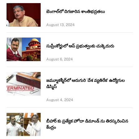
బెంగాల్‌లో దిగజారిన శాంతిభద్రతలు
August 13, 2024
సుప్రీంకోర్టులో ఆప్ ప్రభుత్వంకు చుక్కెదురు
August 6, 2024
జమ్మూకశ్మీర్‌లో ఆరుగురి `దేశ వ్యతిరేక’ ఉద్యోగుల
డిస్మిస్‌
August 4, 2024
బీహార్ కు ప్రత్యేక హోదా డిమాండ్ ను తిరస్కరించిన
కేంద్రం