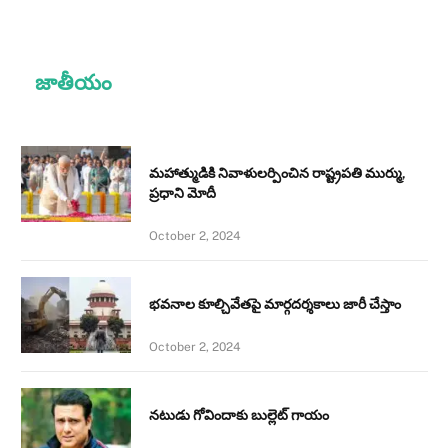
జాతీయం
మహాత్ముడికి నివాళులర్పించిన రాష్ట్రపతి ముర్ము,
ప్రధాని మోదీ
October 2, 2024
భవనాల కూల్చివేతపై మార్గదర్శకాలు జారీ చేస్తాం
October 2, 2024
నటుడు గోవిందాకు బుల్లెట్ గాయం