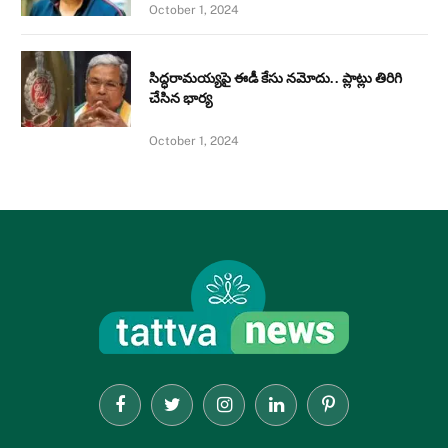
October 1, 2024
సిద్ధరామయ్యపై ఈడీ కేసు నమోదు.. ప్లాట్లు తిరిగి
చేసిన భార్య
October 1, 2024
Facebook
Twitter
Instagram
LinkedIn
Pinterest