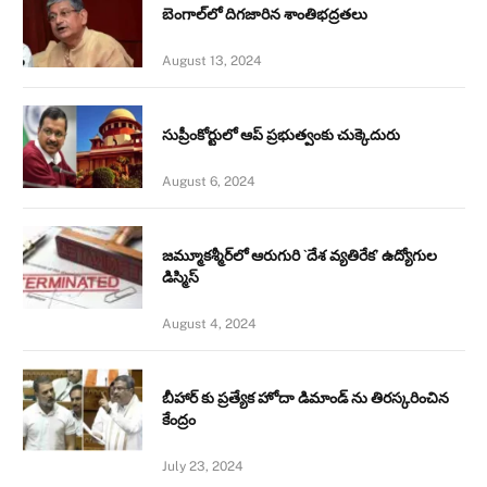
బెంగాల్‌లో దిగజారిన శాంతిభద్రతలు
August 13, 2024
సుప్రీంకోర్టులో ఆప్ ప్రభుత్వంకు చుక్కెదురు
August 6, 2024
జమ్మూకశ్మీర్‌లో ఆరుగురి `దేశ వ్యతిరేక’ ఉద్యోగుల
డిస్మిస్‌
August 4, 2024
బీహార్ కు ప్రత్యేక హోదా డిమాండ్ ను తిరస్కరించిన
కేంద్రం
July 23, 2024