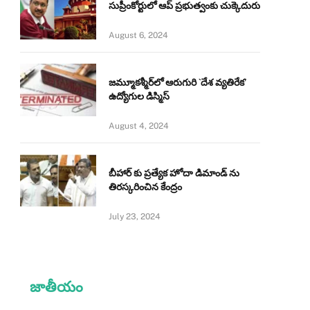
సుప్రీంకోర్టులో ఆప్ ప్రభుత్వంకు చుక్కెదురు
August 6, 2024
జమ్మూకశ్మీర్‌లో ఆరుగురి `దేశ వ్యతిరేక’
ఉద్యోగుల డిస్మిస్‌
August 4, 2024
బీహార్ కు ప్రత్యేక హోదా డిమాండ్ ను
తిరస్కరించిన కేంద్రం
July 23, 2024
జాతీయం