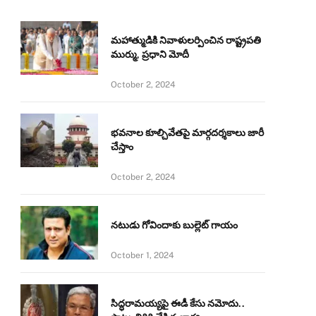
మహాత్ముడికి నివాళులర్పించిన రాష్ట్రపతి
ముర్ము, ప్రధాని మోదీ
October 2, 2024
భవనాల కూల్చివేతపై మార్గదర్శకాలు జారీ
చేస్తాం
October 2, 2024
నటుడు గోవిందాకు బుల్లెట్ గాయం
October 1, 2024
సిద్ధరామయ్యపై ఈడీ కేసు నమోదు..