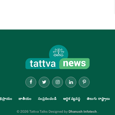
Facebook
Twitter
Instagram
LinkedIn
Pinterest
భిప్రాయం
జాతీయం
సంప్రదించండి
ఆర్థిక వ్యవస్థ
తెలుగు రాష్ట్రాలు
© 2026 Tattva Talks Designed by
Dhanush Infotech
.