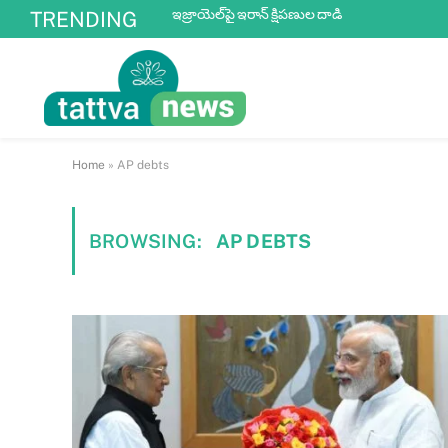
ఇజ్రాయెల్‌పై ఇరాన్ క్షిపణుల దాడి
TRENDING
Home
»
AP debts
BROWSING:
AP DEBTS