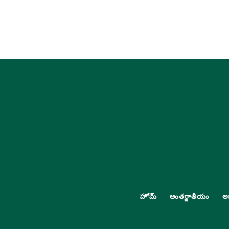
హోమ్
అంతర్జాతీయం
అ