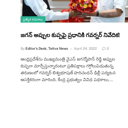
ప్రత్యేక కథనాలు
జగన్ అప్పుల కుప్పపై ప్రధానికి గవర్నర్ నివేదిక!
By
Editor's Desk, Tattva News
April 24, 2022
0
ఆంధ్రప్రదేశ్‌ను ముఖ్యమంత్రి వైఎస్ జగన్మోహన్ రెడ్డి అప్పుల
కుప్పగా మార్చేస్తున్నారంటూ ప్రతిపక్షాలు గగ్గోలుపెడుతున్న
తరుణంలో గవర్నర్ బిశ్వభూషణ్ హరిచందన్ ఢిల్లీ పర్యటన
ఆసక్తికరంగా మారింది. కేంద్ర ప్రభుత్వం వివిధ పథకాలు,…