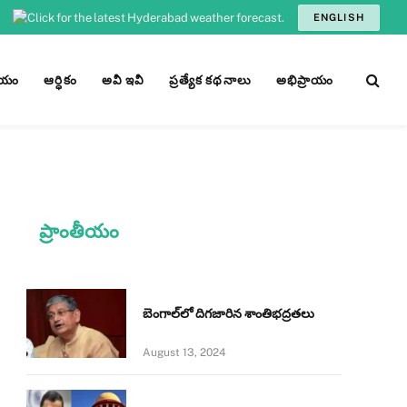
ENGLISH
ీయం
ఆర్ధికం
అవీ ఇవీ
ప్రత్యేక కథనాలు
అభిప్రాయం
ప్రాంతీయం
బెంగాల్‌లో దిగజారిన శాంతిభద్రతలు
August 13, 2024