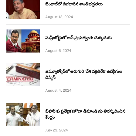
బెంగాల్‌లో దిగజారిన శాంతిభద్రతలు
August 13, 2024
సుప్రీంకోర్టులో ఆప్ ప్రభుత్వంకు చుక్కెదురు
August 6, 2024
జమ్మూకశ్మీర్‌లో ఆరుగురి `దేశ వ్యతిరేక’ ఉద్యోగుల
డిస్మిస్‌
August 4, 2024
బీహార్ కు ప్రత్యేక హోదా డిమాండ్ ను తిరస్కరించిన
కేంద్రం
July 23, 2024