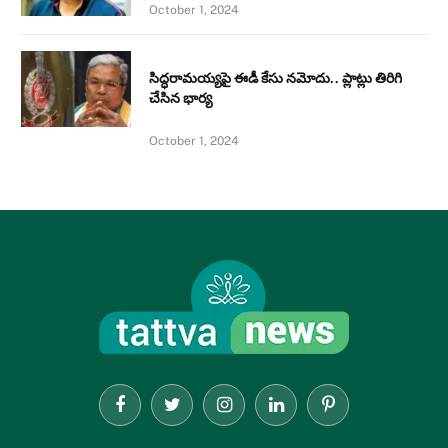
October 1, 2024
సిద్ధరామయ్యపై ఈడీ కేసు నమోదు.. ప్లాట్లు తిరిగి
చేసిన భార్య
October 1, 2024
Facebook
Twitter
Instagram
LinkedIn
Pinterest