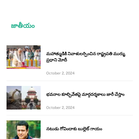
జాతీయం
మహాత్ముడికి నివాళులర్పించిన రాష్ట్రపతి ముర్ము,
ప్రధాని మోదీ
October 2, 2024
భవనాల కూల్చివేతపై మార్గదర్శకాలు జారీ చేస్తాం
October 2, 2024
నటుడు గోవిందాకు బుల్లెట్ గాయం