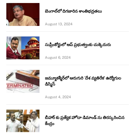
బెంగాల్‌లో దిగజారిన శాంతిభద్రతలు
August 13, 2024
సుప్రీంకోర్టులో ఆప్ ప్రభుత్వంకు చుక్కెదురు
August 6, 2024
జమ్మూకశ్మీర్‌లో ఆరుగురి `దేశ వ్యతిరేక’ ఉద్యోగుల
డిస్మిస్‌
August 4, 2024
బీహార్ కు ప్రత్యేక హోదా డిమాండ్ ను తిరస్కరించిన
కేంద్రం