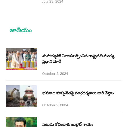
July 23, 2024
జాతీయం
మహాత్ముడికి నివాళులర్పించిన రాష్ట్రపతి ముర్ము,
ప్రధాని మోదీ
October 2, 2024
భవనాల కూల్చివేతపై మార్గదర్శకాలు జారీ చేస్తాం
October 2, 2024
నటుడు గోవిందాకు బుల్లెట్ గాయం