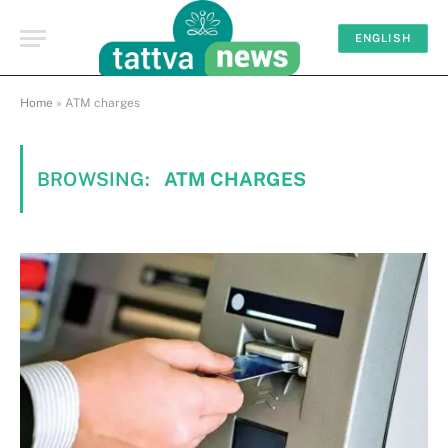
ENGLISH
Home
»
ATM charges
BROWSING:
ATM CHARGES