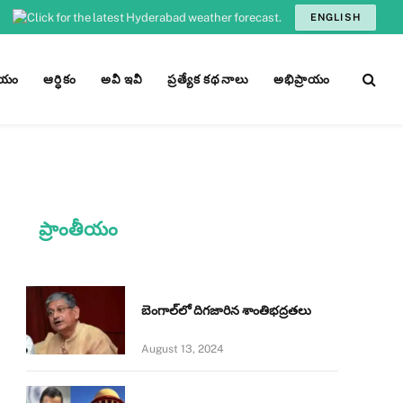
ENGLISH
ీయం
ఆర్ధికం
అవీ ఇవీ
ప్రత్యేక కథనాలు
అభిప్రాయం
ప్రాంతీయం
బెంగాల్‌లో దిగజారిన శాంతిభద్రతలు
August 13, 2024