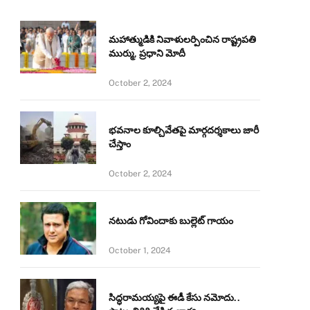
మహాత్ముడికి నివాళులర్పించిన రాష్ట్రపతి
ముర్ము, ప్రధాని మోదీ
October 2, 2024
భవనాల కూల్చివేతపై మార్గదర్శకాలు జారీ
చేస్తాం
October 2, 2024
నటుడు గోవిందాకు బుల్లెట్ గాయం
October 1, 2024
సిద్ధరామయ్యపై ఈడీ కేసు నమోదు..