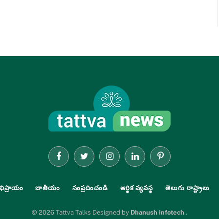
Facebook
Twitter
Instagram
LinkedIn
Pinterest
భిప్రాయం
జాతీయం
సంప్రదించండి
ఆర్థిక వ్యవస్థ
తెలుగు రాష్ట్రాలు
© 2026 Tattva Talks Designed by
Dhanush Infotech
.