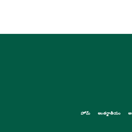
హోమ్
అంతర్జాతీయం
అ