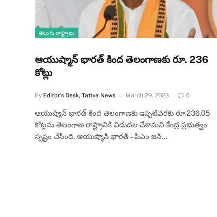
తెలుగు రాష్ట్రాలు
ఆయుష్మాన్ భారత్ కింద తెలంగాణకు రూ. 236
కోట్లు
By
Editor's Desk, Tattva News
March 29, 2023
0
ఆయుష్మాన్ భారత్ కింద తెలంగాణకు ఇప్పటివరకు రూ.236.05
కోట్లను తెలంగాణ రాష్ట్రానికి విడుదల చేశామని కేంద్ర ప్రభుత్వం
స్పష్టం చేసింది. ఆయుష్మాన్ భారత్ – పీఎం జన్…