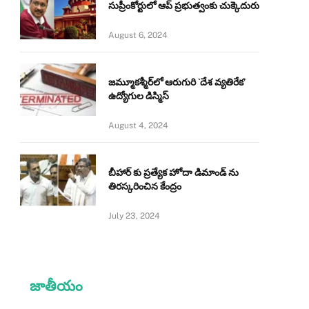
సుప్రీంకోర్టులో ఆప్ ప్రభుత్వంకు చుక్కెదురు
August 6, 2024
జమ్మూకశ్మీర్‌లో ఆరుగురి `దేశ వ్యతిరేక’
ఉద్యోగుల డిస్మిస్‌
August 4, 2024
బీహార్ కు ప్రత్యేక హోదా డిమాండ్ ను
తిరస్కరించిన కేంద్రం
July 23, 2024
జాతీయం