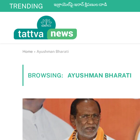
ఇజ్రాయెల్‌పై ఇరాన్ క్షిపణుల దాడి
TRENDING
Home
»
Ayushman Bharati
BROWSING:
AYUSHMAN BHARATI