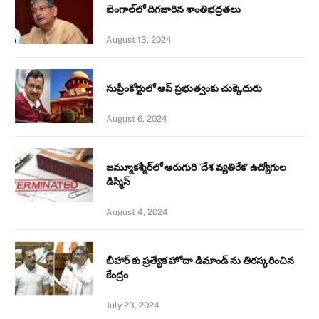
బెంగాల్‌లో దిగజారిన శాంతిభద్రతలు
August 13, 2024
సుప్రీంకోర్టులో ఆప్ ప్రభుత్వంకు చుక్కెదురు
August 6, 2024
జమ్మూకశ్మీర్‌లో ఆరుగురి `దేశ వ్యతిరేక’ ఉద్యోగుల
డిస్మిస్‌
August 4, 2024
బీహార్ కు ప్రత్యేక హోదా డిమాండ్ ను తిరస్కరించిన
కేంద్రం
July 23, 2024