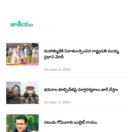
జాతీయం
మహాత్ముడికి నివాళులర్పించిన రాష్ట్రపతి ముర్ము,
ప్రధాని మోదీ
October 2, 2024
భవనాల కూల్చివేతపై మార్గదర్శకాలు జారీ చేస్తాం
October 2, 2024
నటుడు గోవిందాకు బుల్లెట్ గాయం