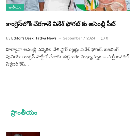
జాతీయం
కాంగ్రెస్‌లోకి చేరగానే వినేశ్‌ ఫోగట్‌ కు అసెంబ్లీ సీట్
By
Editor's Desk, Tattva News
September 7, 2024
0
హర్యానా అసెంబ్లీ ఎన్నికల వేళ స్టార్‌ రెజ్లర్లు వినేశ్‌ ఫోగట్, బజరంగ్‌
పునియా కాంగ్రెస్‌ పార్టీలో చేరారు. శుక్రవారం మధ్యాహ్నం ఆ పార్టీ జనరల్‌
సెక్రటరీ కేసీ…
ప్రాంతీయం