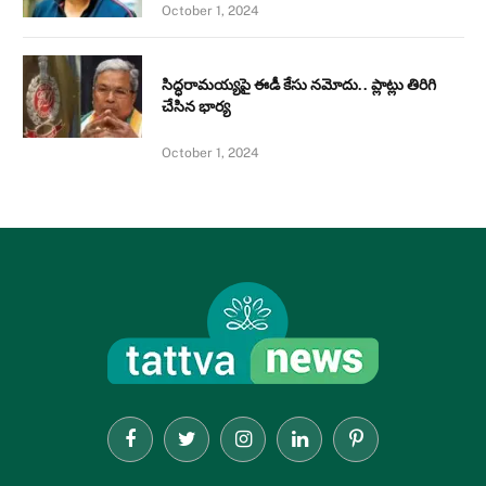
October 1, 2024
సిద్ధరామయ్యపై ఈడీ కేసు నమోదు.. ప్లాట్లు తిరిగి
చేసిన భార్య
October 1, 2024
Facebook
Twitter
Instagram
LinkedIn
Pinterest