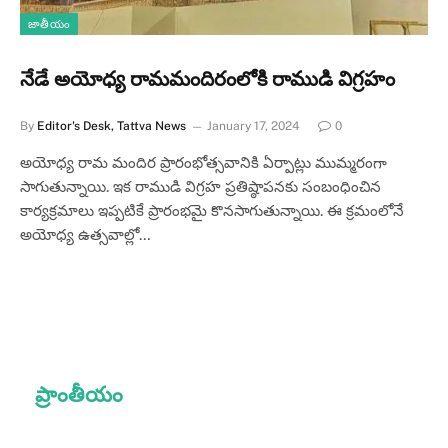
జాతీయం
నేడే అయోధ్య రామమందిరంలోకి రాముడి విగ్రహం
By
Editor's Desk, Tattva News
January 17, 2024
0
అయోధ్య రామ మందిర ప్రారంభోత్సవానికి ఏర్పాట్లు ముమ్మరంగా
సాగుతున్నాయి. ఇక రాముడి విగ్రహ ప్రతిష్ఠాపనకు సంబంధించిన
కార్యక్రమాలు ఇప్పటికే ప్రారంభమై కొనసాగుతున్నాయి. ఈ క్రమంలోనే
అయోధ్య ఉత్సవాల్లో…
ప్రాంతీయం