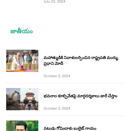
July 23, 2024
జాతీయం
మహాత్ముడికి నివాళులర్పించిన రాష్ట్రపతి ముర్ము,
ప్రధాని మోదీ
October 2, 2024
భవనాల కూల్చివేతపై మార్గదర్శకాలు జారీ చేస్తాం
October 2, 2024
నటుడు గోవిందాకు బుల్లెట్ గాయం