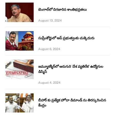
బెంగాల్‌లో దిగజారిన శాంతిభద్రతలు
August 13, 2024
సుప్రీంకోర్టులో ఆప్ ప్రభుత్వంకు చుక్కెదురు
August 6, 2024
జమ్మూకశ్మీర్‌లో ఆరుగురి `దేశ వ్యతిరేక’ ఉద్యోగుల
డిస్మిస్‌
August 4, 2024
బీహార్ కు ప్రత్యేక హోదా డిమాండ్ ను తిరస్కరించిన
కేంద్రం