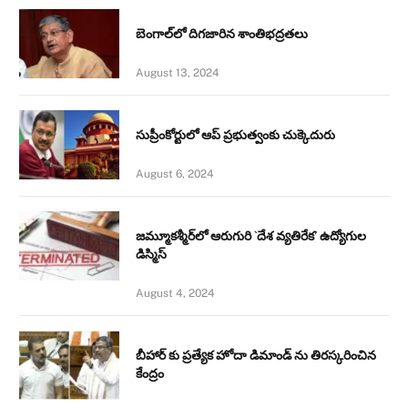
బెంగాల్‌లో దిగజారిన శాంతిభద్రతలు
August 13, 2024
సుప్రీంకోర్టులో ఆప్ ప్రభుత్వంకు చుక్కెదురు
August 6, 2024
జమ్మూకశ్మీర్‌లో ఆరుగురి `దేశ వ్యతిరేక’ ఉద్యోగుల
డిస్మిస్‌
August 4, 2024
బీహార్ కు ప్రత్యేక హోదా డిమాండ్ ను తిరస్కరించిన
కేంద్రం