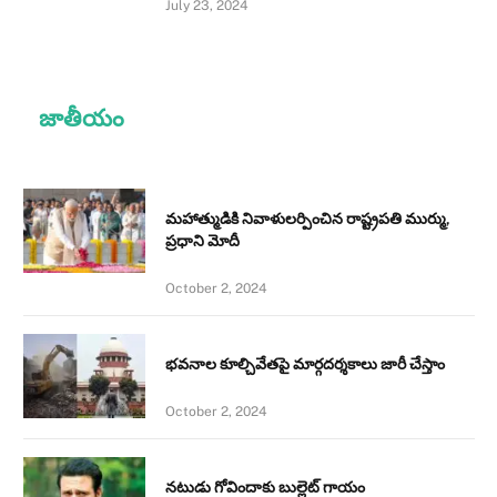
July 23, 2024
జాతీయం
మహాత్ముడికి నివాళులర్పించిన రాష్ట్రపతి ముర్ము,
ప్రధాని మోదీ
October 2, 2024
భవనాల కూల్చివేతపై మార్గదర్శకాలు జారీ చేస్తాం
October 2, 2024
నటుడు గోవిందాకు బుల్లెట్ గాయం