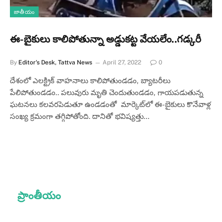
జాతీయం
ఈ-బైకులు కాలిపోతున్నా అడ్డుకట్ట వేయలేం..గడ్కరీ
By
Editor's Desk, Tattva News
April 27, 2022
0
దేశంలో ఎలక్ట్రిక్‌ వాహనాలు కాలిపోతుండడం, బ్యాటరీలు
పేలిపోతుండడం.. పలువురు మృతి చెందుతుండడం, గాయపడుతున్న
ఘటనలు కలవరపెడుతూ ఉండడంతో మార్కెట్‌లో ఈ-బైకులు కొనేవాళ్ల
సంఖ్య క్రమంగా తగ్గిపోతోంది. దానితో భవిష్యత్తు…
ప్రాంతీయం