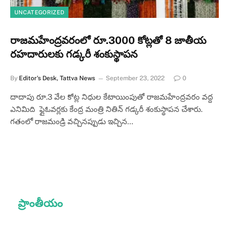
UNCATEGORIZED
రాజమహేంద్రవరంలో రూ.3000 కోట్లతో 8 జాతీయ
రహదారులకు గడ్కరీ శంకుస్థాపన
By
Editor's Desk, Tattva News
September 23, 2022
0
దాదాపు రూ.3 వేల కోట్ల నిధుల కేటాయింపుతో రాజమహేంద్రవరం వద్ద
ఎనిమిది ఫ్లైఓవర్లకు కేంద్ర మంత్రి నితిన్ గ‌డ్క‌రీ శంకుస్థాపన చేశారు.
గ‌తంలో రాజ‌మండ్రి వ‌చ్చిన‌ప్పుడు ఇచ్చిన…
ప్రాంతీయం