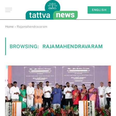
ENGLISH
Home
»
Rajamahendravaram
BROWSING:
RAJAMAHENDRAVARAM