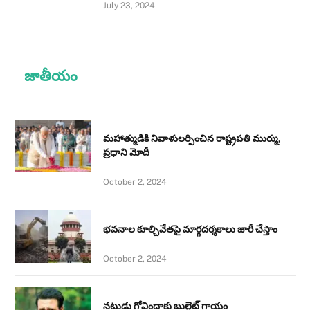
July 23, 2024
జాతీయం
మహాత్ముడికి నివాళులర్పించిన రాష్ట్రపతి ముర్ము,
ప్రధాని మోదీ
October 2, 2024
భవనాల కూల్చివేతపై మార్గదర్శకాలు జారీ చేస్తాం
October 2, 2024
నటుడు గోవిందాకు బుల్లెట్ గాయం