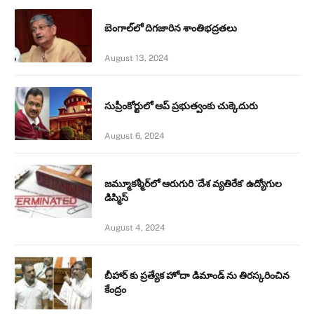
బెంగాల్‌లో దిగజారిన శాంతిభద్రతలు
August 13, 2024
సుప్రీంకోర్టులో ఆప్ ప్రభుత్వంకు చుక్కెదురు
August 6, 2024
జమ్మూకశ్మీర్‌లో ఆరుగురి `దేశ వ్యతిరేక’ ఉద్యోగుల
డిస్మిస్‌
August 4, 2024
బీహార్ కు ప్రత్యేక హోదా డిమాండ్ ను తిరస్కరించిన
కేంద్రం