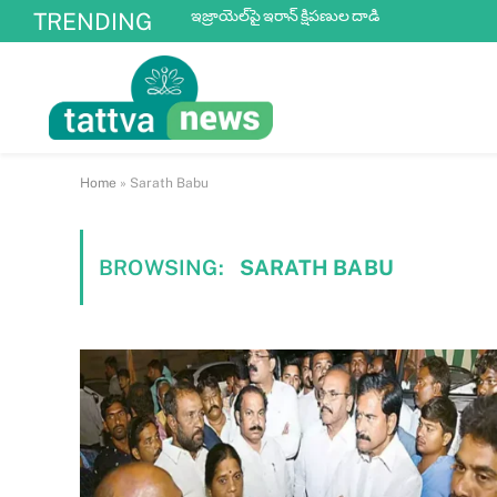
ఇజ్రాయెల్‌పై ఇరాన్ క్షిపణుల దాడి
TRENDING
Home
»
Sarath Babu
BROWSING:
SARATH BABU