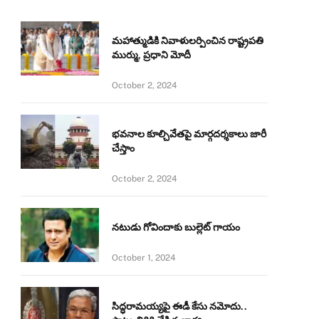
మహాత్ముడికి నివాళులర్పించిన రాష్ట్రపతి
ముర్ము, ప్రధాని మోదీ
October 2, 2024
భవనాల కూల్చివేతపై మార్గదర్శకాలు జారీ
చేస్తాం
October 2, 2024
నటుడు గోవిందాకు బుల్లెట్ గాయం
October 1, 2024
సిద్ధరామయ్యపై ఈడీ కేసు నమోదు..