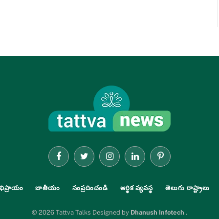
Facebook
Twitter
Instagram
LinkedIn
Pinterest
భిప్రాయం
జాతీయం
సంప్రదించండి
ఆర్థిక వ్యవస్థ
తెలుగు రాష్ట్రాలు
© 2026 Tattva Talks Designed by
Dhanush Infotech
.