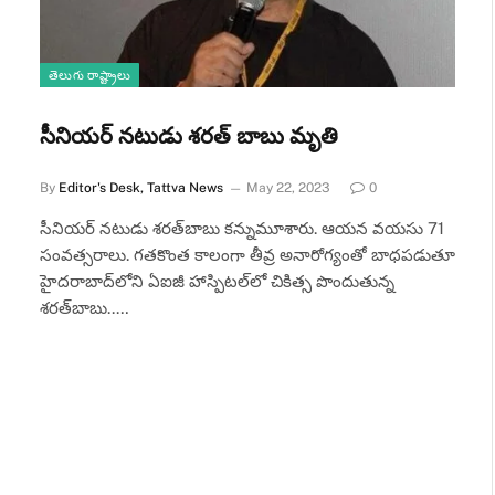
తెలుగు రాష్ట్రాలు
సీనియర్ నటుడు శరత్ బాబు మృతి
By
Editor's Desk, Tattva News
May 22, 2023
0
సీనియర్ నటుడు శరత్‌బాబు కన్నుమూశారు. ఆయన వయసు 71
సంవత్సరాలు. గతకొంత కాలంగా తీవ్ర అనారోగ్యంతో బాధపడుతూ
హైదరాబాద్‌లోని ఏఐజీ హాస్పిటల్‌లో చికిత్స పొందుతున్న
శరత్‌బాబు..…