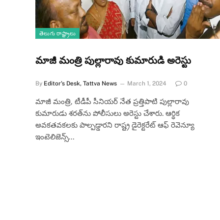
తెలుగు రాష్ట్రాలు
మాజీ మంత్రి పుల్లారావు కుమారుడి అరెస్టు
By
Editor's Desk, Tattva News
March 1, 2024
0
మాజీ మంత్రి, టీడీపీ సీనియర్‌ నేత ప్రత్తిపాటి పుల్లారావు
కుమారుడు శరత్‌ను పోలీసులు అరెస్టు చేశారు. ఆర్థిక
అవకతవకలకు పాల్పడ్డారని రాష్ట్ర డైరెక్టరేట్‌ ఆఫ్‌ రెవెన్యూ
ఇంటెలిజెన్స్‌…