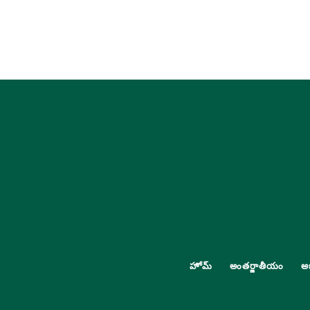
హోమ్
అంతర్జాతీయం
అ