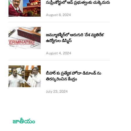
సుప్రీంకోర్టులో ఆప్ ప్రభుత్వంకు చుక్కెదురు
August 6, 2024
జమ్మూకశ్మీర్‌లో ఆరుగురి `దేశ వ్యతిరేక’
ఉద్యోగుల డిస్మిస్‌
August 4, 2024
బీహార్ కు ప్రత్యేక హోదా డిమాండ్ ను
తిరస్కరించిన కేంద్రం
July 23, 2024
జాతీయం