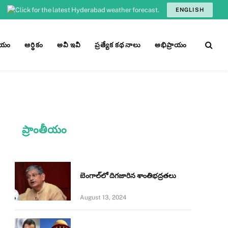
ENGLISH
ీయం
ఆర్ధికం
అవీ ఇవీ
ప్రత్యేక కథనాలు
అభిప్రాయం
ప్రాంతీయం
బెంగాల్‌లో దిగజారిన శాంతిభద్రతలు
August 13, 2024