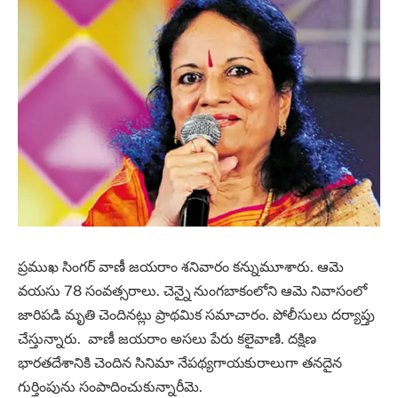
ప్రముఖ సింగర్ వాణీ జయరాం శనివారం కన్నుమూశారు. ఆమె
వయసు 78 సంవత్సరాలు. చెన్నై నుంగబాకంలోని ఆమె నివాసంలో
జారిపడి మృతి చెందినట్లు ప్రాథమిక సమాచారం. పోలీసులు దర్యాప్తు
చేస్తున్నారు. వాణీ జయరాం అసలు పేరు కలైవాణి. దక్షిణ
భారతదేశానికి చెందిన సినిమా నేపథ్యగాయకురాలుగా తనదైన
గుర్తింపును సంపాదించుకున్నారీమె.