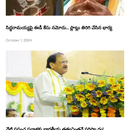
సిద్ధరామయ్యపై ఈడీ కేసు నమోదు.. ప్లాట్లు తిరిగి చేసిన భార్య
October 1, 2024
నేటి ప్రపంచ సవాళ్లకు భారతీయ తత్వచింతనే పరిష్కారం!