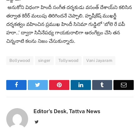
అనుకోని విధంగా హిందీ సంగీత దర్శకుడు వసంత్ దేశాయ్‌ని కలిసిన
తర్వాత కెరీర్ మలుపు తిరిగిందనే చెప్పాలి. హృషీకేష్ ముఖర్జీ
దర్శకత్వం వహించిన ప్రముఖ హిందీ సినిమా గుడ్డిలో ‘బోలె రే పపీ
హరా..’ ద్వారా సినీనేపధ్య గాయకురాలిగా ఆరంగేట్రం చేసి తన
చిన్ననాటి కలను నిజం చేసుకున్నారు.
Bollywood
singer
Tollywood
Vani Jayaram
Facebook
Twitter
Pinterest
LinkedIn
Tumblr
Email
Editor's Desk, Tattva News
Twitter