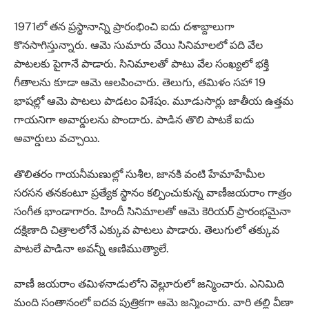
1971లో తన ప్రస్థానాన్ని ప్రారంభించి ఐదు దశాబ్దాలుగా
కొనసాగిస్తున్నారు. ఆమె సుమారు వేయి సినిమాలలో పది వేల
పాటలకు పైగానే పాడారు. సినిమాలతో పాటు వేల సంఖ్యలో భక్తి
గీతాలను కూడా ఆమె ఆలపించారు. తెలుగు, తమిళం సహా 19
భాషల్లో ఆమె పాటలు పాడటం విశేషం. మూడుసార్లు జాతీయ ఉత్తమ
గాయనిగా అవార్డులను పొందారు. పాడిన తొలి పాటకే ఐదు
అవార్డులు వచ్చాయి.
తొలితరం గాయనీమణుల్లో సుశీల, జానకి వంటి హేమాహేమీల
సరసన తనకంటూ ప్రత్యేక స్థానం కల్పించుకున్న వాణీజయరాం గాత్రం
సంగీత భాండాగారం. హిందీ సినిమాలతో ఆమె కెరియర్‌ ప్రారంభమైనా
దక్షిణాది చిత్రాలలోనే ఎక్కువ పాటలు పాడారు. తెలుగులో తక్కువ
పాటలే పాడినా అవన్నీ ఆణిముత్యాలే.
వాణీ జయరాం తమిళనాడులోని వెల్లూరులో జన్మించారు. ఎనిమిది
మంది సంతానంలో ఐదవ పుత్రికగా ఆమె జన్మించారు. వారి తల్లి వీణా