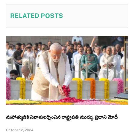
RELATED
POSTS
మహాత్ముడికి నివాళులర్పించిన రాష్ట్రపతి ముర్ము, ప్రధాని మోదీ
October 2, 2024