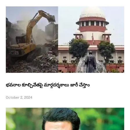
భవనాల కూల్చివేతపై మార్గదర్శకాలు జారీ చేస్తాం
October 2, 2024