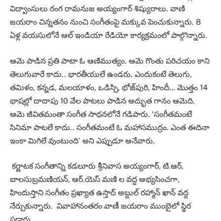
విద్వాంసులు రంగ రామనుజ అయ్యంగార్ శిష్యురాలు. వాణి
జయరాం చిన్నతనం నుంచి సంగీతంపై మక్కువ పెంచుకున్నారు. 8
ఏళ్ల వయసులోనే ఆల్ ఇండియా రేడియో కార్యక్రమంలో పాల్గొన్నారు.
ఆమె పాడిన ప్రతి పాటా ఓ ఆణిముత్యం. ఆమె గొంతు పరిచయం కాని
తెలుగువారే కాదు.. భారతీయులే ఉండరు. ఎందుకంటే తెలుగు,
తమిళం, కన్నడ, మలయాళం, ఒడిస్సి, భోజ్‌పురి, హిందీ… మొత్తం 14
భాషల్లో దాదాపు 10 వేల పాటలు పాడిన అద్భుత గానం ఆమెది.
ఆమె జీవితమంతా సంగీత సాధనలోనే గడిపారు. ‘సంగీతమంటే
సినిమా పాటలే కాదు.. సంగీతమంటే ఓ మహాసముద్రం. ఎంత ఈదినా
ఇంకా మిగిలే వుంటుంది’ అని ఎప్పుడూ అనేవారు.
కర్ణాటక సంగీతాన్ని కడలూరు శ్రీనివాస అయ్యంగార్, టి.ఆర్,
బాలసుబ్రమణియన్, ఆర్.యెస్ మణి ల వద్ద అభ్యసించగా,
హిందుస్తాని సంగీతం ప్రఖ్యాత ఉస్తాద్ అబ్దుల్ రహ్మాన్ ఖాన్ వద్ద
నేర్చుకున్నారు. వివాహానంతరం వాణీ జయరాం ముంబైలో స్థిర
పడ్డారు.