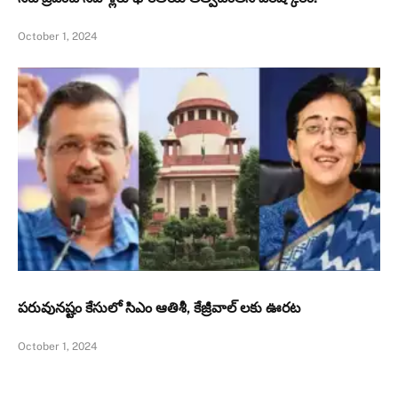
October 1, 2024
పరువునష్టం కేసులో సిఎం ఆతిశీ, కేజ్రీవాల్ లకు ఊరట
October 1, 2024