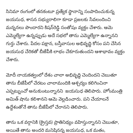
సినిమా రంగంలో తనకంటూ ప్రత్యేక స్థానాన్ని సంపాదించుకున్న
జయసుధ, శాసన సభ్యురాలిగా కూడా ప్రజలకు సేవలందించి
మన్ననలు పొందారని కిషన్‌రెడ్డి సంతోషం వ్యక్తం చేశారు. ఆమె
ఎమ్మెల్యేగా ఉన్నప్పుడు అదే సభలో తాను ఎమ్మెల్యేగా ఉన్నానని
గుర్తు చేశారు. పేదల పక్షాన, బస్తీవాసుల అభివృద్ధి కోసం పని చేసిన
జయసుధ చేరికతో బీజేపీకి లాభం చేకూరుతుందని ఆశాభావం వ్యక్తం
చేశారు.
మోదీ నాయకత్వంలో దేశం చాలా అభివృద్ధి చెందిందని చెబుతూ
తాను బీజేపీలో చేరటం చాలామందికి ఆశ్చర్యం కలిగించినా
ఎప్పట్నుంచో అనుకుంటున్నానని జయసుధ తెలిపారు. హోంమంత్రి
అమిత్ షాను కలిశానని ఆమె వెల్లడించారు. పని చేయాలనే
ఉద్దేశంతోనే తాను బీజేపీలో చేరానని తెలిపారు.
తాను ఒక వర్గానికి (క్రైస్తవ) ప్రాతినిథ్యం వహిస్తున్నానని చెబుతూ,
అయితే తాను అందరి మనిషినన్న జయసుధ, ఒక మతం,