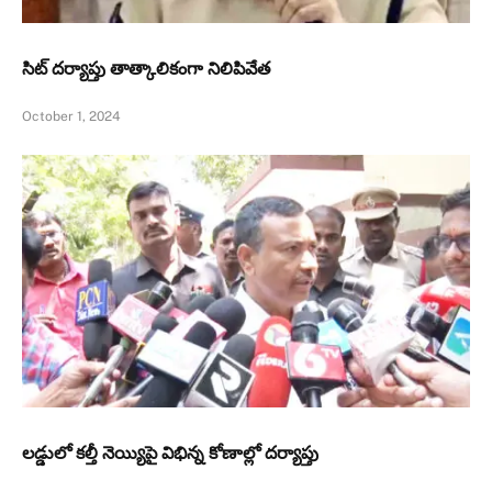
సిట్‌ దర్యాప్తు తాత్కాలికంగా నిలిపివేత
October 1, 2024
లడ్డులో కల్తీ నెయ్యిపై విభిన్న కోణాల్లో దర్యాప్తు