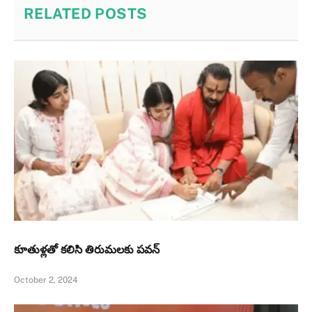
RELATED
POSTS
కూతుళ్ల‌తో క‌లిసి తిరుమ‌లకు పవన్‌
October 2, 2024