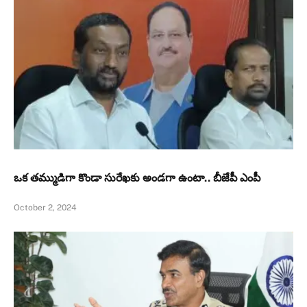
ఒక తమ్ముడిగా కొండా సురేఖకు అండగా ఉంటా.. బీజేపీ ఎంపీ
October 2, 2024