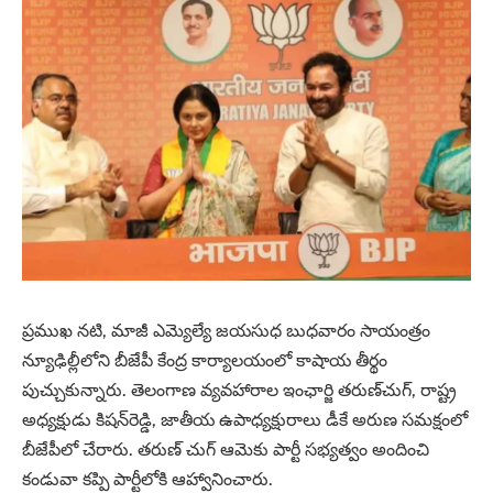
ప్రముఖ నటి, మాజీ ఎమ్యెల్యే జయసుధ బుధవారం సాయంత్రం
న్యూఢిల్లీలోని బీజేపీ కేంద్ర కార్యాలయంలో కాషాయ తీర్థం
పుచ్చుకున్నారు. తెలంగాణ వ్యవహారాల ఇంఛార్జి తరుణ్‌చుగ్, రాష్ట్ర
అధ్యక్షుడు కిషన్‌రెడ్డి, జాతీయ ఉపాధ్యక్షురాలు డీకే అరుణ సమక్షంలో
బీజేపీలో చేరారు. తరుణ్ చుగ్ ఆమెకు పార్టీ సభ్యత్వం అందించి
కండువా కప్పి పార్టీలోకి ఆహ్వానించారు.