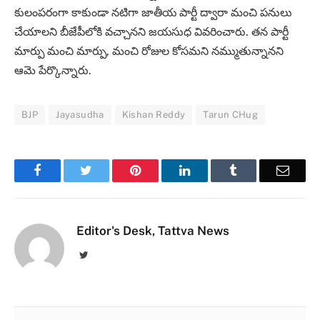
కులంపరంగా కాకుండా నటిగా జాతీయ పార్టీ ద్వారా మంచి పనులు
చేయాలని బీజేపీలోకి వచ్చానని జయసుధ వివరించారు. తన పార్టీ
మార్పు మంచి మార్పు, మంచి రోజుల కోసమని నమ్ముతున్నానని
ఆమె పేర్కొన్నారు.
BJP
Jayasudha
Kishan Reddy
Tarun CHug
Facebook
Twitter
Pinterest
LinkedIn
Tumblr
Email
Editor's Desk, Tattva News
Twitter