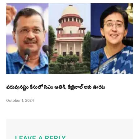
పరువునష్టం కేసులో సిఎం ఆతిశీ, కేజ్రీవాల్ లకు ఊరట
October 1, 2024
LEAVE A REPLY