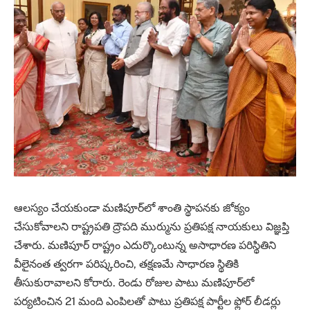
ఆలస్యం చేయకుండా మణిపూర్‌లో శాంతి స్థాపనకు జోక్యం
చేసుకోవాలని రాష్ట్రపతి ద్రౌపది ముర్మును ప్రతిపక్ష నాయకులు విజ్ఞప్తి
చేశారు. మణిపూర్‌ రాష్ట్రం ఎదుర్కొంటున్న అసాధారణ పరిస్థితిని
వీలైనంత త్వరగా పరిష్కరించి, తక్షణమే సాధారణ స్థితికి
తీసుకురావాలని కోరారు. రెండు రోజుల పాటు మణిపూర్‌లో
పర్యటించిన 21 మంది ఎంపిలతో పాటు ప్రతిపక్ష పార్టీల ఫ్లోర్‌ లీడర్లు