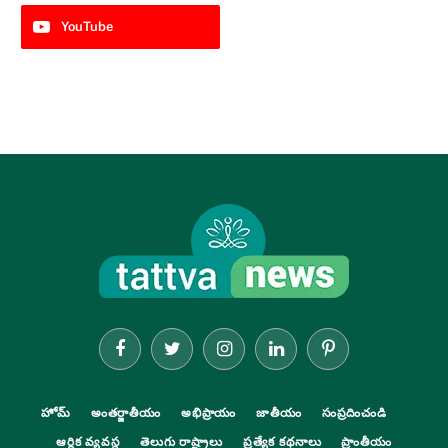
YouTube
Facebook
Twitter
Instagram
LinkedIn
Pinterest
హోమ్
అంతర్జాతీయం
అభిప్రాయం
జాతీయం
సంప్రదించండి
ఆర్థిక వ్యవస్థ
తెలుగు రాష్ట్రాలు
ప్రత్యేక కథనాలు
ప్రాంతీయం