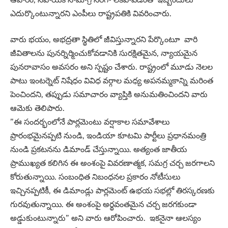
ఎదుర్కొంటున్నారని ఎంపీలు రాష్ట్రపతికి వివరించారు.
వారు భయం, అభద్రతా స్థితిలో జీవిస్తున్నారని పేర్కొంటూ వారి
జీవితాలను పునర్నిర్మించుకోవడానికి సురక్షితమైన, న్యాయమైన
పునరావాసం అవసరం అని స్పష్టం చేశారు. రాష్ట్రంలో మూడు నెలల
పాటు ఇంటర్నెట్‌ నిషేధం వివిధ వర్గాల మధ్య అపనమ్మకాన్ని మరింత
పెంచిందని, తప్పుడు సమాచారం వ్యాప్తికి అనుమతించిందని వారు
ఆమెకు తెలిపారు.
”ఈ సందర్భంలోనే పార్లమెంటు వర్షాకాల సమావేశాలు
ప్రారంభమైనప్పటి నుండి, ఇండియా కూటమి పార్టీలు ప్రధానమంత్రి
నుండి ప్రకటనను డిమాండ్‌ చేస్తున్నాయి. అత్యంత జాతీయ
ప్రాముఖ్యత కలిగిన ఈ అంశంపై వివరణాత్మక, సమగ్ర చర్చ జరగాలని
కోరుతున్నాయి. సంబంధిత నిబంధనల ప్రకారం నోటీసులు
ఇచ్చినప్పటికీ, ఈ డిమాండ్లు పార్లమెంట్‌ ఉభయ సభల్లో తిరస్కరణకు
గురవుతున్నాయి. ఈ అంశంపై అర్థవంతమైన చర్చ జరగకుండా
అడ్డుకుంటున్నారు” అని వారు ఆరోపించారు. ఇకనైనా ఆలస్యం