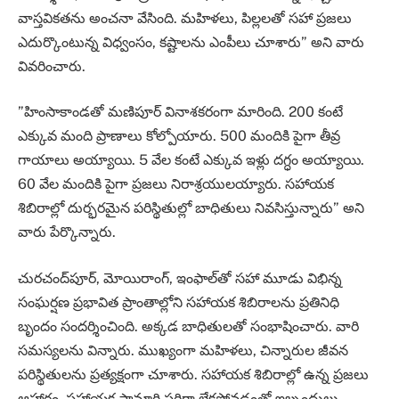
వాస్తవికతను అంచనా వేసింది. మహిళలు, పిల్లలతో సహా ప్రజలు
ఎదుర్కొంటున్న విధ్వంసం, కష్టాలను ఎంపీలు చూశారు” అని వారు
వివరించారు.
”హింసాకాండతో మణిపూర్‌ వినాశకరంగా మారింది. 200 కంటే
ఎక్కువ మంది ప్రాణాలు కోల్పోయారు. 500 మందికి పైగా తీవ్ర
గాయాలు అయ్యాయి. 5 వేల కంటే ఎక్కువ ఇళ్లు దగ్ధం అయ్యాయి.
60 వేల మందికి పైగా ప్రజలు నిరాశ్రయులయ్యారు. సహాయక
శిబిరాల్లో దుర్భరమైన పరిస్థితుల్లో బాధితులు నివసిస్తున్నారు” అని
వారు పేర్కొన్నారు.
చురచంద్‌పూర్‌, మోయిరాంగ్‌, ఇంఫాల్‌తో సహా మూడు విభిన్న
సంఘర్షణ ప్రభావిత ప్రాంతాల్లోని సహాయక శిబిరాలను ప్రతినిధి
బృందం సందర్శించింది. అక్కడ బాధితులతో సంభాషించారు. వారి
సమస్యలను విన్నారు. ముఖ్యంగా మహిళలు, చిన్నారుల జీవన
పరిస్థితులను ప్రత్యక్షంగా చూశారు. సహాయక శిబిరాల్లో ఉన్న ప్రజలు
ఆహారం, సహాయక సామాగ్రి సరిగా లేకపోవడంతో ఇబ్బందులు