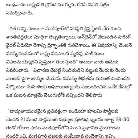
బుధవారం రాష్ట్రపతి ద్రౌపది ముర్మును కలిసి వినతి పత్రం
సమర్పించారు.
”గత కొన్ని నెలలుగా మణిపూర్‌లో పరిస్థితి క్లిష్ట స్థితికి చేరుకుంది.
శాంతిభద్రతలు పూర్తిగా దెబ్బతిన్నాయి. ఆన్‌లైన్‌లో వెలువడిన షాకింగ్‌
వైరల్‌ వీడియో దేశాన్ని ద్రిగ్భాంతికి గురిచేశాయి. ఈ విషయాన్ని వెంటనే
పరిష్కరించడంలో రాష్ట్ర పరిపాలన వ్యవస్థ, పోలీసులు
విఫలమయ్యారని స్పష్టంగా తెలుస్తుంది” అంటూ వారు ఆమెకు
వివరించారు. విచారణ చేపట్టి నిందితుడిని పట్టుకునేందుకు రెండు
నెలలకు పైగా జాప్యం చేయడం సమస్య తీవ్రతను మరింత పెంచిందని
పేర్కొంటూ మహిళలపై అఘాయిత్యాలకు సంబంధించిన అనేక కేసుల్లో
ఒక ఘటన మాత్రమే వెలుగులోకి వచ్చిందని తెలిపారు
”బాధ్యతాయుతమైన ప్రతిపక్షంగా ఇండియా కూటమి పార్టీలకు
చెందిన 21 మంది పార్లమెంట్‌ సభ్యుల ప్రతినిధి బృందం జూలై 29-30
రెండో రోజుల పాటు మణిపూర్‌లోని హింస ప్రభావిత ప్రాంతాలను
సందర్శించి, మణిపూర్‌ ప్రజలకు సంఘీభావ సందేశాన్ని ఇచ్చి,