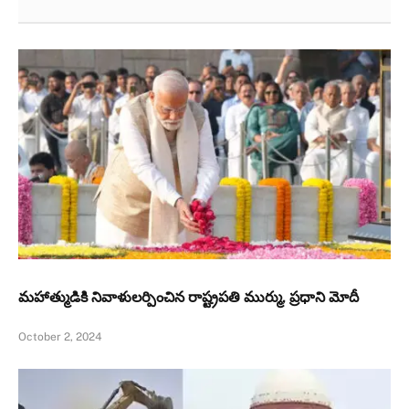
మహాత్ముడికి నివాళులర్పించిన రాష్ట్రపతి ముర్ము, ప్రధాని మోదీ
October 2, 2024