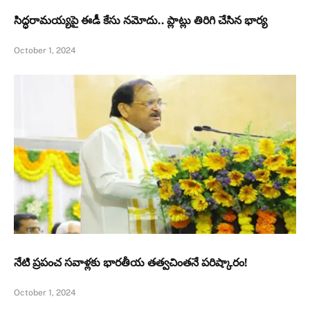
సిద్ధరామయ్యపై ఈడీ కేసు నమోదు.. ప్లాట్లు తిరిగి చేసిన భార్య
October 1, 2024
నేటి ప్రపంచ సవాళ్లకు భారతీయ తత్వచింతనే పరిష్కారం!
October 1, 2024