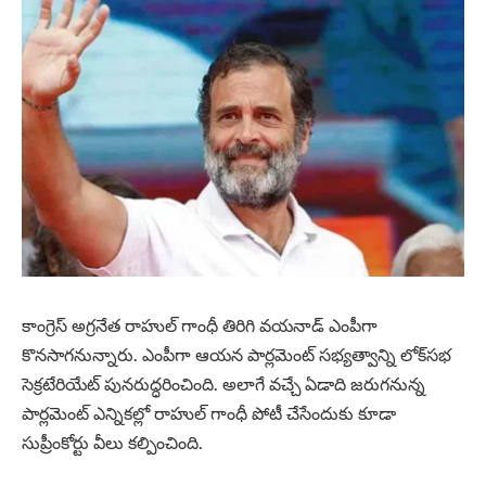
కాంగ్రెస్ అగ్రనేత రాహుల్ గాంధీ తిరిగి వయనాడ్ ఎంపీగా
కొనసాగనున్నారు. ఎంపీగా ఆయన పార్లమెంట్ సభ్యత్వాన్ని లోక్‌సభ
సెక్రటేరియేట్ పునరుద్ధరించింది. అలాగే వచ్చే ఏడాది జరుగనున్న
పార్లమెంట్‌ ఎన్నికల్లో రాహుల్‌ గాంధీ పోటీ చేసేందుకు కూడా
సుప్రీంకోర్టు వీలు కల్పించింది.