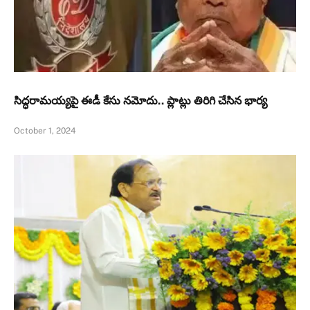
సిద్ధరామయ్యపై ఈడీ కేసు నమోదు.. ప్లాట్లు తిరిగి చేసిన భార్య
October 1, 2024