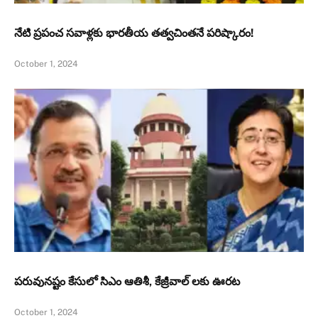
నేటి ప్రపంచ సవాళ్లకు భారతీయ తత్వచింతనే పరిష్కారం!
October 1, 2024
పరువునష్టం కేసులో సిఎం ఆతిశీ, కేజ్రీవాల్ లకు ఊరట
October 1, 2024