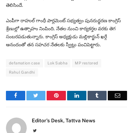
తెలిసిందే.
ఎంపీగా రాహుల్ గాంధీ పార్లమెంట్ సభ్యత్వం పునరుద్ధరణ కాంగ్రెస్
శ్రేణుల్లో ఉత్సాహం నింపింది. నేతల నుంచి కార్యకర్తల వరకు తెగ
సంబరపడుతున్నారు. కాంగ్రెస్ అధ్యక్షుడు మల్లికార్జున్ ఖర్గే
ఆనందంతో తన సహచర నేతలకు స్వీట్లు పంచిపెట్టారు.
defamation case
Lok Sabha
MP restored
Rahul Gandhi
Facebook
Twitter
Pinterest
LinkedIn
Tumblr
Email
Editor's Desk, Tattva News
Twitter