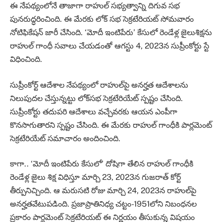
ఈ నేపథ్యంలోనే తాజాగా రాహుల్‌ సభ్యత్వాన్ని దిగువ సభ
పునరుద్ధరించింది. ఈ మేరకు లోక్‌ సభ సెక్రటేరియట్‌ సోమవారం
నోటిఫికేషన్‌ జారీ చేసింది. ‘మోదీ ఇంటిపేరు’ కేసులో రెండేళ్ల జైలుశిక్షను
రాహుల్ గాంధీ సవాలు చేయడంతో ఆగస్టు 4, 2023న సుప్రీంకోర్టు స్టే
విధించింది.
సుప్రీంకోర్ట్ ఆదేశాల నేపథ్యంలో రాహుల్‌పై అనర్హత ఆదేశాలను
నిలుపుదల చేస్తున్నట్టు లోక్‌సభ సెక్రటేరియేట్ స్పష్టం చేసింది.
సుప్రీంకోర్టు తదుపరి ఆదేశాలు వచ్చేవరకు ఆయన ఎంపీగా
కొనసాగుతారని స్పష్టం చేసింది. ఈ మేరకు రాహుల్ గాంధీకి పార్లమెంట్
సెక్రటేరియేట్ సమాచారం అందించింది.
కాగా.. ‘మోదీ ఇంటిపేరు కేసులో’ దోషిగా తేలిన రాహుల్ గాంధీకి
రెండేళ్ల జైలు శిక్ష విధిస్తూ మార్చి 23, 2023న గుజరాత్ కోర్ట్
తీర్పునిచ్చింది. ఆ మరుసటి రోజు మార్చి 24, 2023న రాహుల్‌పై
అనర్హతవేటుపడింది. ప్రజాప్రాతినిధ్య చట్టం-1951లోని నిబంధనల
ప్రకారం పార్లమెంట్ సెక్రటేరియట్ ఈ నిర్ణయం తీసుకున్న విషయం