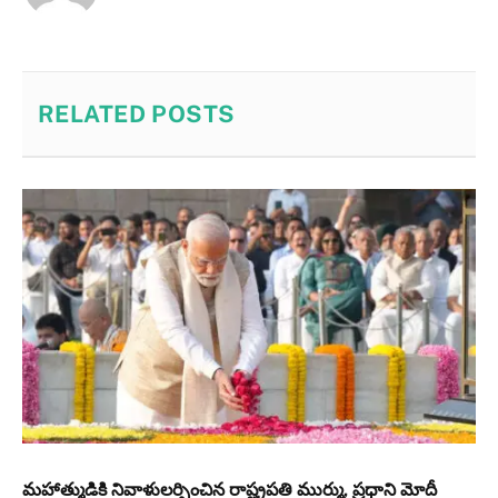
RELATED
POSTS
మహాత్ముడికి నివాళులర్పించిన రాష్ట్రపతి ముర్ము, ప్రధాని మోదీ