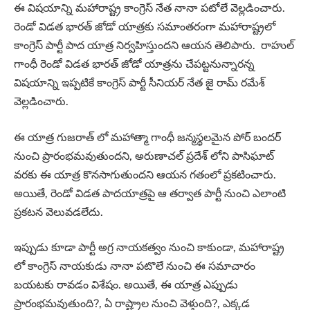
ఈ విషయాన్ని మహారాష్ట్ర కాంగ్రెస్ నేత నానా పటోలే వెల్లడించారు.
రెండో విడత భారత్ జోడో యాత్రకు సమాంతరంగా మహారాష్ట్రలో
కాంగ్రెస్ పార్టీ పాద యాత్ర నిర్వహిస్తుందని ఆయన తెలిపారు. రాహుల్
గాంధీ రెండో విడత భారత్ జోడో యాత్రను చేపట్టనున్నారన్న
విషయాన్ని ఇప్పటికే కాంగ్రెస్ పార్టీ సీనియర్ నేత జై రామ్ రమేశ్
వెల్లడించారు.
ఈ యాత్ర గుజరాత్ లో మహాత్మా గాంధీ జన్మస్థలమైన పోర్ బందర్
నుంచి ప్రారంభమవుతుందని, అరుణాచల్ ప్రదేశ్ లోని పాసిఘాట్
వరకు ఈ యాత్ర కొనసాగుతుందని ఆయన గతంలో ప్రకటించారు.
అయితే, రెండో విడత పాదయాత్రపై ఆ తర్వాత పార్టీ నుంచి ఎలాంటి
ప్రకటన వెలువడలేదు.
ఇప్పుడు కూడా పార్టీ అగ్ర నాయకత్వం నుంచి కాకుండా, మహారాష్ట్ర
లో కాంగ్రెస్ నాయకుడు నానా పటొలే నుంచి ఈ సమాచారం
బయటకు రావడం విశేషం. అయితే, ఈ యాత్ర ఎప్పుడు
ప్రారంభమవుతుంది?, ఏ రాష్ట్రాల నుంచి వెళ్తుంది?, ఎక్కడ