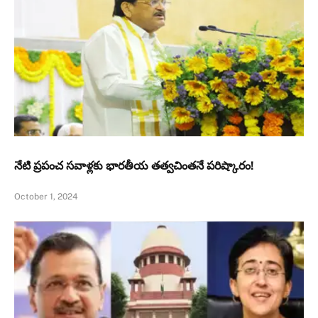
నేటి ప్రపంచ సవాళ్లకు భారతీయ తత్వచింతనే పరిష్కారం!
October 1, 2024