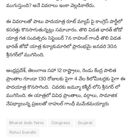
ముగుస్తుంది? అనే వివరాలు ఇంకా వెల్లడికాలేదు.
ఈ వివరాలతో పాటు పాదయాత్ర రూట్ మ్యాప్ పై కాంగ్రెస్ పార్టీలో
కసరత్తు కొనసాగుతున్నట్లు సమాచారం. తొలి విడత భారత్ జోడో
యాత్ర గత సంవత్సరం సెప్టెంబ‌ర్ 7న రాహుల్ గాంధీ తొలి విడ‌త
భార‌త్ జోడో యాత్ర క‌న్యాకుమారిలో ప్రారంభ‌మై జ‌న‌వ‌రి 30న
శ్రీన‌గ‌ర్‌లో ముగిసింది.
ఆంధ్రప్రదేశ్, తెలంగాణ సహా 12 రాష్ట్రాలు, రెండు కేంద్ర పాలిత
ప్రాంతాల గూండా 130 రోజులకు పైగా 4 వేల కిలోమీటర్లకు పైగా ఈ
పాదయాత్ర కొనసాగింది. చివరకు జమ్మూ కశ్మీర్ లోని శ్రీనగర్ లో
ముగిసింది. ఈ యాత్రలో వివిధ ప్రాంతాలు, వర్గాలు, సామాజిక
నేపథ్యాలున్న ప్రజలతో రాహుల్ గాంధీ మమేకమయ్యారు
Bharat Jodo Yatra
Congress
Gujarat
Rahul Gandhi