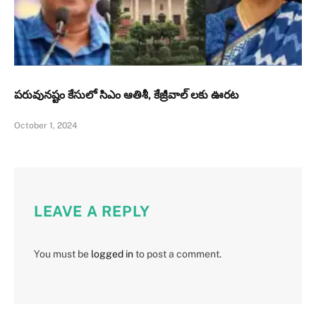
పరువునష్టం కేసులో సిఎం ఆతిశీ, కేజ్రీవాల్ లకు ఊరట
October 1, 2024
LEAVE A REPLY
You must be
logged in
to post a comment.