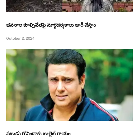
భవనాల కూల్చివేతపై మార్గదర్శకాలు జారీ చేస్తాం
October 2, 2024
నటుడు గోవిందాకు బుల్లెట్ గాయం