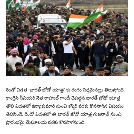
రెండో విడత ‘భారత్ జోడో యాత్ర’ కు రంగం సిద్ధమైనట్లు తెలుస్తోంది.
కాంగ్రెస్ సీనియర్ నేత రాహుల్ గాంధీ చేపట్టిన భారత్ జోడో యాత్ర
తొలి విడతలో కన్యాకుమారి నుంచి కశ్మీర్ వరకు కొనసాగిన విషయం
తెలిసిందే. రెండో విడతలో ఈ భారత్ జోడో యాత్ర గుజరాత్ నుంచి
ప్రారంభమై మేఘాలయ వరకు కొనసాగనుంది.