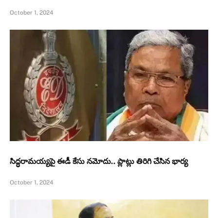
October 1, 2024
సిద్ధరామయ్యపై ఈడీ కేసు నమోదు.. ప్లాట్లు తిరిగి చేసిన భార్య
October 1, 2024